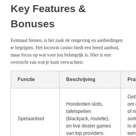
Key Features &
Bonuses
Eenmaal binnen, is het zaak de omgeving en aanbiedingen
te begrijpen. Het locowin casino biedt een breed aanbod,
maar focus op wat voor jou belangrijk is. Hier is een
overzicht van wat je kunt verwachten:
Functie
Beschrijving
Pra
Gebr
Honderden slots,
om 
tafelspellen
of 
Spelaanbod
(blackjack, roulette),
sor
en live dealer games
in 
van top providers.
een