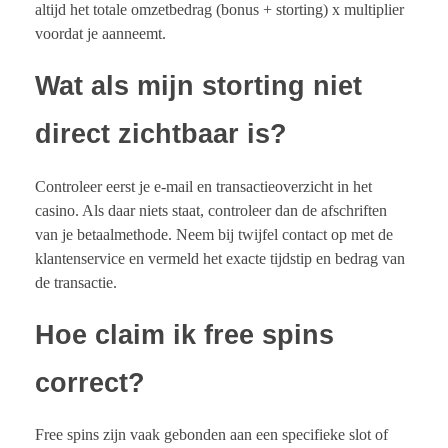
altijd het totale omzetbedrag (bonus + storting) x multiplier
voordat je aanneemt.
Wat als mijn storting niet
direct zichtbaar is?
Controleer eerst je e-mail en transactieoverzicht in het
casino. Als daar niets staat, controleer dan de afschriften
van je betaalmethode. Neem bij twijfel contact op met de
klantenservice en vermeld het exacte tijdstip en bedrag van
de transactie.
Hoe claim ik free spins
correct?
Free spins zijn vaak gebonden aan een specifieke slot of