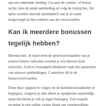
aan een minimale storting. Ga naar de cashier- of bonus
sectie, kies de juiste aanbieding en volg de instructies. De
spins worden meestal automatisch aan je account
toegevoegd na het voldoen aan de voorwaarden.
Kan ik meerdere bonussen
tegelijk hebben?
Meestal niet. Je moet eerst de speelvoorwaarden van je
actieve bonus voltooien voordat je een nieuwe kunt
activeren. Actieve bonusgeld blokkeert vaak het aannemen
van nieuwe aanbiedingen. Controleer dit in de
bonusvoorwaarden.
Door deze stappen te volgen en de kernfunctionaliteiten te
begrijpen, vergroot je niet alleen je spelplezier aanzienlijk,
maar bescherm je ook je eigen belangen. Een soepele
ervaring in een online casino draait om voorbereiding,