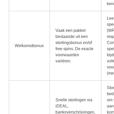
ken
Lees
spe
Vaak een pakket
(WR
bestaande uit een
req
stortingsbonus en/of
Con
Welkomstbonus
free spins. De exacte
spe
voorwaarden
bij
variëren.
vol
voo
(me
Sto
bed
Snelle stortingen via
om 
iDEAL,
aan
bankoverschrijvingen,
kom