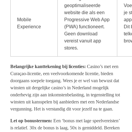
geoptimaliseerde
Voe
website die als een
je 
Mobile
Progressive Web App
app
Experience
(PWA) functioneert.
Dit 
Geen download
tel
vereist vanuit app
bro
stores.
Belangrijke kanttekening bij licenties:
Casino’s met een
Curaçao-licentie, een veelvoorkomende licentie, bieden
doorgaans soepele toegang. Wees je er wel van bewust dat
winsten uit dergelijke casino’s in Nederland mogelijk
onderhevig zijn aan inkomstenbelasting, in tegenstelling tot
winsten uit kansspelen bij aanbieders met een Nederlandse
vergunning. Het is verstandig dit voor jezelf na te gaan.
Let op bonustermen:
Een ‘bonus met lage speelvereisten’
is relatief. 30x de bonus is laag, 50x is gemiddeld. Bereken