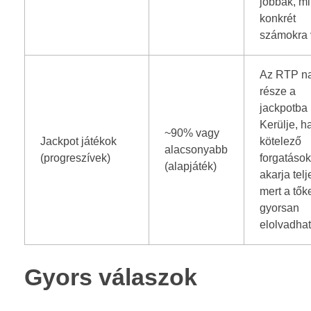
jobbak, mi
konkrét
számokra 
Az RTP n
része a
jackpotba
Kerülje, h
~90% vagy
Jackpot játékok
kötelező
alacsonyabb
(progreszívek)
forgatások
(alapjáték)
akarja telj
mert a tők
gyorsan
elolvadhat
Gyors válaszok