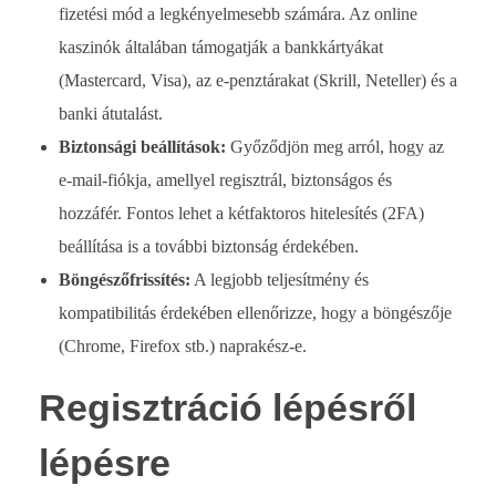
fizetési mód a legkényelmesebb számára. Az online
kaszinók általában támogatják a bankkártyákat
(Mastercard, Visa), az e-penztárakat (Skrill, Neteller) és a
banki átutalást.
Biztonsági beállítások:
Győződjön meg arról, hogy az
e-mail-fiókja, amellyel regisztrál, biztonságos és
hozzáfér. Fontos lehet a kétfaktoros hitelesítés (2FA)
beállítása is a további biztonság érdekében.
Böngészőfrissítés:
A legjobb teljesítmény és
kompatibilitás érdekében ellenőrizze, hogy a böngészője
(Chrome, Firefox stb.) naprakész-e.
Regisztráció lépésről
lépésre