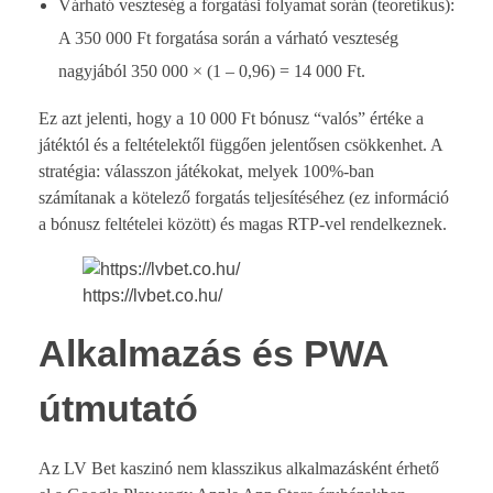
Várható veszteség a forgatási folyamat során (teoretikus):
A 350 000 Ft forgatása során a várható veszteség
nagyjából 350 000 × (1 – 0,96) = 14 000 Ft.
Ez azt jelenti, hogy a 10 000 Ft bónusz “valós” értéke a
játéktól és a feltételektől függően jelentősen csökkenhet. A
stratégia: válasszon játékokat, melyek 100%-ban
számítanak a kötelező forgatás teljesítéséhez (ez információ
a bónusz feltételei között) és magas RTP-vel rendelkeznek.
https://lvbet.co.hu/
Alkalmazás és PWA
útmutató
Az LV Bet kaszinó nem klasszikus alkalmazásként érhető