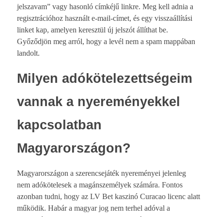
jelszavam” vagy hasonló címkéjű linkre. Meg kell adnia a
regisztrációhoz használt e-mail-címet, és egy visszaállítási
linket kap, amelyen keresztül új jelszót állíthat be.
Győződjön meg arról, hogy a levél nem a spam mappában
landolt.
Milyen adókötelezettségeim
vannak a nyereményekkel
kapcsolatban
Magyarországon?
Magyarországon a szerencsejáték nyereményei jelenleg
nem adókötelesek a magánszemélyek számára. Fontos
azonban tudni, hogy az LV Bet kaszinó Curacao licenc alatt
működik. Habár a magyar jog nem terhel adóval a