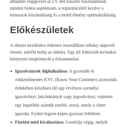
útmutató végigvezet az LV Bet kaszinó használatának
minden fontos aspektusán, a regisztrációtól kezdve a
bónuszok kiszámításáig és a mobil élmény optimalizálásáig.
Előkészületek
A sikeres kezdéshez érdemes összeállítani néhány alapvető
elemet, mielőtt belép az oldalra. Egy jól felkészült technikai
környezet megkönnyíti a folyamatokat.
Igazolványok digitalizálása:
A gyorsabb és
zökkenőmentes KYC (Know Your Customer) azonosítás
érdekében készítsen elő egy érvényes személyi
igazolványt, lakcímkártyát vagy jogosítványt, valamint
egy legutóbbi számlát (mobil, rezsi), amely a címet
igazolja. Ezeket legyen képes gyorsan feltölteni.
Fizetési mód kiválasztása:
Gondolja végig, melyik