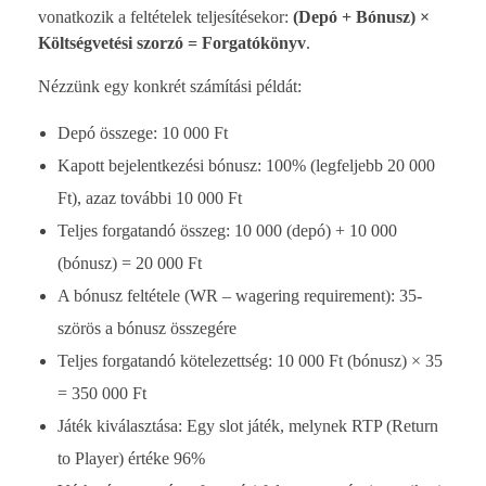
vonatkozik a feltételek teljesítésekor:
(Depó + Bónusz) ×
Költségvetési szorzó = Forgatókönyv
.
Nézzünk egy konkrét számítási példát:
Depó összege: 10 000 Ft
Kapott bejelentkezési bónusz: 100% (legfeljebb 20 000
Ft), azaz további 10 000 Ft
Teljes forgatandó összeg: 10 000 (depó) + 10 000
(bónusz) = 20 000 Ft
A bónusz feltétele (WR – wagering requirement): 35-
szörös a bónusz összegére
Teljes forgatandó kötelezettség: 10 000 Ft (bónusz) × 35
= 350 000 Ft
Játék kiválasztása: Egy slot játék, melynek RTP (Return
to Player) értéke 96%