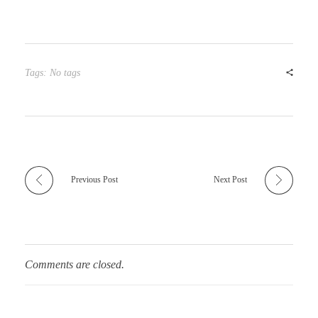
Tags: No tags
Previous Post
Next Post
Comments are closed.