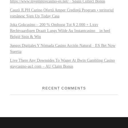
https://www.myempirecasino-es.net/ · Spain Collect Bonus
Cauză JLPH Cazino Ofertă Amper Credință Program • teritoriul
românesc Sign Up Today Casa
Joka Gokcasino – 200 % Omhoog Tot $ 2.000 + Lxxv
Rechtvaardigen Draait Langs Wilde Au Instantcasino _ in heel
België Spin & Win
Juegos Digitales Y Nómada Casino Acción Natural · ES Bet Now
Suertia
Live There Any Downsides To Wager At Bwin Gambling Casino
staycasino-au1.com – AU Claim Bonus
RECENT COMMENTS