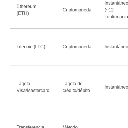
Instantáne
Ethereum
Criptomoneda
(~12
(ETH)
confirmaci
Litecoin (LTC)
Criptomoneda
Instantáne
Tarjeta
Tarjeta de
Instantáne
Visa/Mastercard
crédito/débito
Transferencia
Método