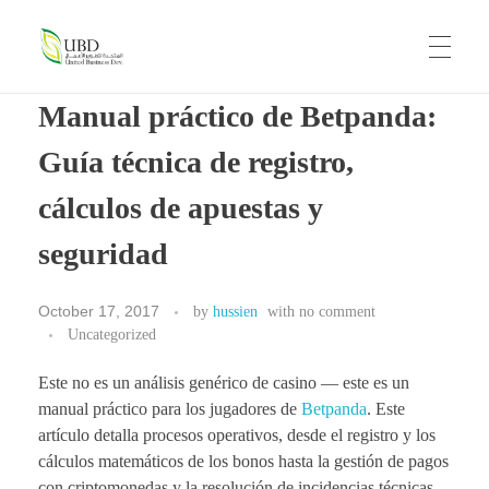
UBD
United Business Development
Manual práctico de Betpanda:
HOME
Guía técnica de registro,
cálculos de apuestas y
ABOUT US
seguridad
OUR BRANDS
October 17, 2017
by
hussien
with
no comment
Uncategorized
Este no es un análisis genérico de casino — este es un
CAREERS
manual práctico para los jugadores de
Betpanda
. Este
artículo detalla procesos operativos, desde el registro y los
cálculos matemáticos de los bonos hasta la gestión de pagos
con criptomonedas y la resolución de incidencias técnicas.
CONTACT US