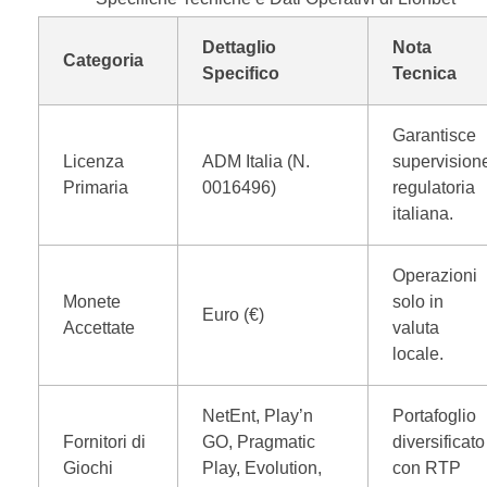
Dettaglio
Nota
Categoria
Specifico
Tecnica
Garantisce
Licenza
ADM Italia (N.
supervision
Primaria
0016496)
regulatoria
italiana.
Operazioni
Monete
solo in
Euro (€)
Accettate
valuta
locale.
NetEnt, Play’n
Portafoglio
Fornitori di
GO, Pragmatic
diversificato
Giochi
Play, Evolution,
con RTP