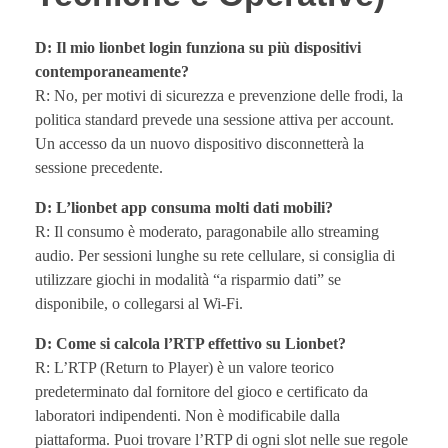
D: Il mio
lionbet login
funziona su più dispositivi
contemporaneamente?
R: No, per motivi di sicurezza e prevenzione delle frodi, la
politica standard prevede una sessione attiva per account.
Un accesso da un nuovo dispositivo disconnetterà la
sessione precedente.
D: L’
lionbet app
consuma molti dati mobili?
R: Il consumo è moderato, paragonabile allo streaming
audio. Per sessioni lunghe su rete cellulare, si consiglia di
utilizzare giochi in modalità “a risparmio dati” se
disponibile, o collegarsi al Wi-Fi.
D: Come si calcola l’RTP effettivo su Lionbet?
R: L’RTP (Return to Player) è un valore teorico
predeterminato dal fornitore del gioco e certificato da
laboratori indipendenti. Non è modificabile dalla
piattaforma. Puoi trovare l’RTP di ogni slot nelle sue regole