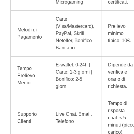
Microgaming
certificati.
Carte
(Visa/Mastercard),
Prelievo
Metodi di
PayPal, Skrill,
minimo
Pagamento
Neteller, Bonifico
tipico: 10€.
Bancario
E-wallet: 0-24h |
Dipende da
Tempo
Carte: 1-3 giorni |
verifica e
Prelievo
Bonifico: 2-5
orario di
Medio
giorni
richiesta.
Tempo di
risposta
Supporto
Live Chat, Email,
chat: < 5
Clienti
Telefono
minuti (picc
carico).