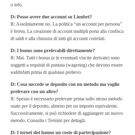
o info.
D: Posso avere due account su Lionbet?
R: Assolutamente no. La politica “un account per persona”
è ferrea. La creazione di account multipli porta alla confisca
di saldi e alla chiusura di tutti gli account correlati.
D: I bonus sono prelevabili direttamente?
R: Mai. Tutti i bonus (e le eventuali vincite derivate) sono
soggetti a requisiti di puntata (wagering) che devono essere
soddisfatti prima di qualsiasi prelievo.
D: Cosa succede se deposito con un metodo ma voglio
prelevare con un altro?
R: Spesso è necessario prelevare prima sullo stesso metodo
usato per il deposito, almeno per un importo equivalente.
Successivamente, si può richiedere di aggiungere un nuovo
metodo. Consulta i Termini per dettagli.
D: I tornei slot hanno un costo di partecipazione?