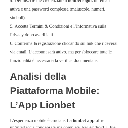
Definisci le tue credenziali di
lionbet login
: un’email
attiva e una password complessa (maiuscole, numeri,
simboli).
Accetta Termini & Condizioni e l’Informativa sulla
Privacy dopo averli letti.
Conferma la registrazione cliccando sul link che riceverai
via email. L’account sarà attivo, ma per sbloccare tutte le
funzionalità è necessaria la verifica documentale.
Analisi della
Piattaforma Mobile:
L’App Lionbet
L’esperienza mobile è cruciale. La
lionbet app
offre
un’interfaccia condensata ma completa. Per Android, il file