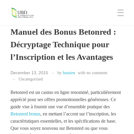
UBD
United Business Development
Manuel des Bonus Betonred :
HOME
Décryptage Technique pour
l’Inscription et les Avantages
ABOUT US
December 13, 2015
by
hussien
with
no comment
Uncategorized
OUR BRANDS
Betonred est un casino en ligne renommé, particulièrement
apprécié pour ses offres promotionnelles généreuses. Ce
guide vise à fournir une vue d’ensemble pratique des
CAREERS
Betonred bonus
, en mettant l’accent sur l’inscription, les
caractéristiques essentielles, et les spécifications de base.
Que vous soyez nouveau sur Betonred ou que vous
CONTACT US