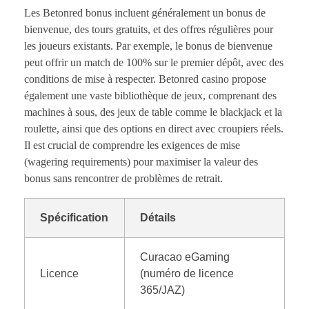
Les Betonred bonus incluent généralement un bonus de
bienvenue, des tours gratuits, et des offres régulières pour
les joueurs existants. Par exemple, le bonus de bienvenue
peut offrir un match de 100% sur le premier dépôt, avec des
conditions de mise à respecter. Betonred casino propose
également une vaste bibliothèque de jeux, comprenant des
machines à sous, des jeux de table comme le blackjack et la
roulette, ainsi que des options en direct avec croupiers réels.
Il est crucial de comprendre les exigences de mise
(wagering requirements) pour maximiser la valeur des
bonus sans rencontrer de problèmes de retrait.
Spécification
Détails
Curacao eGaming
Licence
(numéro de licence
365/JAZ)