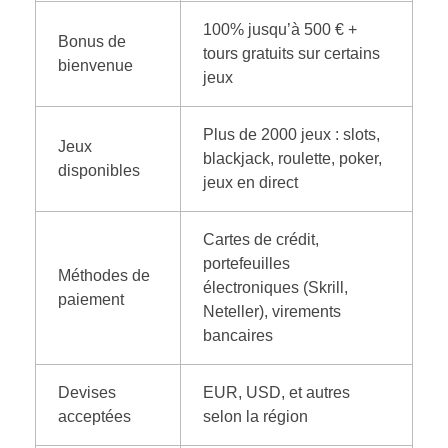
100% jusqu’à 500 € +
Bonus de
tours gratuits sur certains
bienvenue
jeux
Plus de 2000 jeux : slots,
Jeux
blackjack, roulette, poker,
disponibles
jeux en direct
Cartes de crédit,
portefeuilles
Méthodes de
électroniques (Skrill,
paiement
Neteller), virements
bancaires
Devises
EUR, USD, et autres
acceptées
selon la région