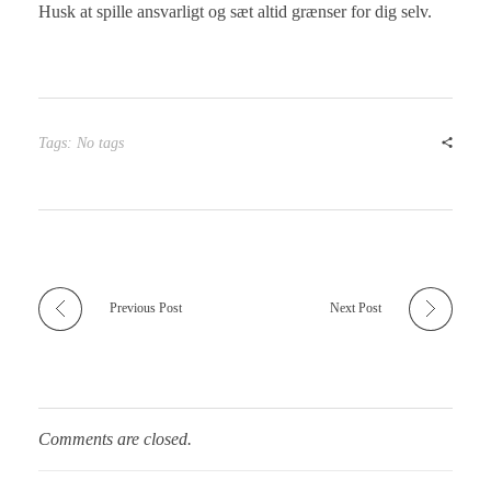
Husk at spille ansvarligt og sæt altid grænser for dig selv.
Tags: No tags
Previous Post
Next Post
Comments are closed.