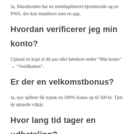
Ja, Marathonbet har en mobiloptimeret hjemmeside og en
PWA, der kan installeres som en app.
Hvordan verificerer jeg min
konto?
Upload en kopi af dit pas eller kørekort under “Min konto”
→ “Verifikation”.
Er der en velkomstbonus?
Ja, nye spillere får typisk en 100% bonus op til 500 kr. Tjek
de aktuelle vilkår.
Hvor lang tid tager en