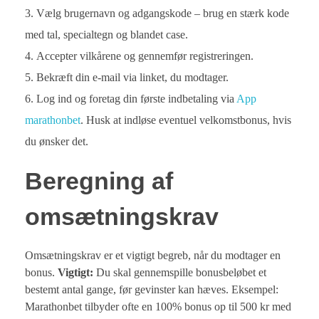
Vælg brugernavn og adgangskode – brug en stærk kode
med tal, specialtegn og blandet case.
Accepter vilkårene og gennemfør registreringen.
Bekræft din e-mail via linket, du modtager.
Log ind og foretag din første indbetaling via
App
marathonbet
. Husk at indløse eventuel velkomstbonus, hvis
du ønsker det.
Beregning af
omsætningskrav
Omsætningskrav er et vigtigt begreb, når du modtager en
bonus.
Vigtigt:
Du skal gennemspille bonusbeløbet et
bestemt antal gange, før gevinster kan hæves. Eksempel:
Marathonbet tilbyder ofte en 100% bonus op til 500 kr med