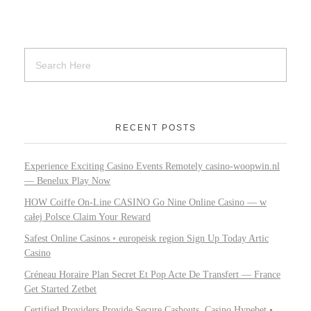
RECENT POSTS
Experience Exciting Casino Events Remotely casino-woopwin.nl
— Benelux Play Now
HOW Coiffe On-Line CASINO Go Nine Online Casino — w
całej Polsce Claim Your Reward
Safest Online Casinos ◦ europeisk region Sign Up Today Artic
Casino
Créneau Horaire Plan Secret Et Pop Acte De Transfert — France
Get Started Zetbet
Certified Providers Provide Secure Cashouts. Casino Hypebet •