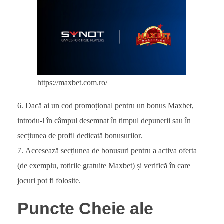
https://maxbet.com.ro/
Dacă ai un cod promoțional pentru un bonus Maxbet,
introdu-l în câmpul desemnat în timpul depunerii sau în
secțiunea de profil dedicată bonusurilor.
Accesează secțiunea de bonusuri pentru a activa oferta
(de exemplu, rotirile gratuite Maxbet) și verifică în care
jocuri pot fi folosite.
Puncte Cheie ale