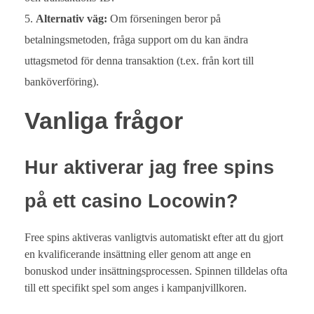
Alternativ väg:
Om förseningen beror på
betalningsmetoden, fråga support om du kan ändra
uttagsmetod för denna transaktion (t.ex. från kort till
banköverföring).
Vanliga frågor
Hur aktiverar jag free spins
på ett casino Locowin?
Free spins aktiveras vanligtvis automatiskt efter att du gjort
en kvalificerande insättning eller genom att ange en
bonuskod under insättningsprocessen. Spinnen tilldelas ofta
till ett specifikt spel som anges i kampanjvillkoren.