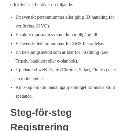
effektivt sätt, behöver du följande:
Ett svenskt personnummer eller giltig ID-handling för
verifiering (KYC).
En aktiv e-postadress som du har tillgång till.
Ett svenskt telefonnummer för SMS-bekräftelse.
En betalningsmetod som är klar för insättning (t.ex.
Trustly, bankkort eller e-plånbok).
Uppdaterad webbläsare (Chrome, Safari, Firefox) eller
en mobil enhet.
Kunskap om din månatliga spelbudget för ansvarsfullt
spelande.
Steg-för-steg
Registrering