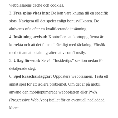
webbläsarens cache och cookies.
Free spins visas inte:
De kan vara knutna till en specifik
slots. Navigera till det spelet enligt bonusvillkoren. De
aktiveras ofta efter en kvalificerande insättning.
Insättning avvisad:
Kontrollera att kortuppgifterna är
korrekta och att det finns tillräckligt med täckning. Försök
med ett annat betalningsalternativ som Trustly.
Uttag försenat:
Se vår “Insidertips”-sektion nedan för
detaljerade steg.
Spel kraschar/laggar:
Uppdatera webbläsaren. Testa ett
annat spel för att isolera problemet. Om det är på mobil,
använd den mobiloptimerade webbplatsen eller PWA
(Progressive Web App) istället för en eventuell nedladdad
klient.