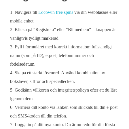
Navigera till
Locowin free spins
via din webbläsare eller
mobila enhet.
Klicka på “Registrera” eller “Bli medlem” – knappen är
vanligtvis tydligt markerad.
Fyll i formuläret med korrekt information: fullständigt
namn (som på ID), e-post, telefonnummer och
födelsedatum.
Skapa ett starkt lösenord. Använd kombination av
bokstäver, siffror och specialtecken.
Godkänn villkoren och integritetspolicyn efter att du läst
igenom dem.
Verifiera ditt konto via länken som skickats till din e-post
och SMS-koden till din telefon.
Logga in på ditt nya konto. Du är nu redo för din första