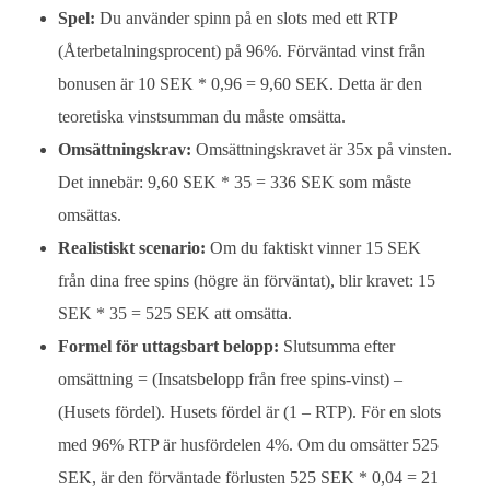
Spel:
Du använder spinn på en slots med ett RTP
(Återbetalningsprocent) på 96%. Förväntad vinst från
bonusen är 10 SEK * 0,96 = 9,60 SEK. Detta är den
teoretiska vinstsumman du måste omsätta.
Omsättningskrav:
Omsättningskravet är 35x på vinsten.
Det innebär: 9,60 SEK * 35 = 336 SEK som måste
omsättas.
Realistiskt scenario:
Om du faktiskt vinner 15 SEK
från dina free spins (högre än förväntat), blir kravet: 15
SEK * 35 = 525 SEK att omsätta.
Formel för uttagsbart belopp:
Slutsumma efter
omsättning = (Insatsbelopp från free spins-vinst) –
(Husets fördel). Husets fördel är (1 – RTP). För en slots
med 96% RTP är husfördelen 4%. Om du omsätter 525
SEK, är den förväntade förlusten 525 SEK * 0,04 = 21