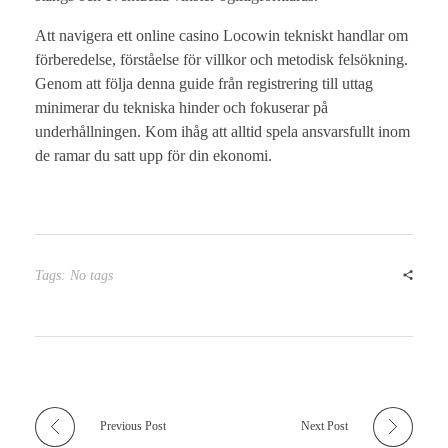
Att navigera ett online casino Locowin tekniskt handlar om
förberedelse, förståelse för villkor och metodisk felsökning.
Genom att följa denna guide från registrering till uttag
minimerar du tekniska hinder och fokuserar på
underhållningen. Kom ihåg att alltid spela ansvarsfullt inom
de ramar du satt upp för din ekonomi.
Tags: No tags
Previous Post
Next Post