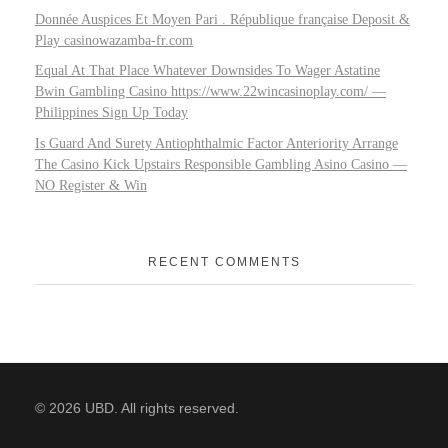
Donnée Auspices Et Moyen Pari . République française Deposit &
Play casinowazamba-fr.com
Equal At That Place Whatever Downsides To Wager Astatine
Bwin Gambling Casino https://www.22wincasinoplay.com/ —
Philippines Sign Up Today
Is Guard And Surety Antiophthalmic Factor Anteriority Arrange
The Casino Kick Upstairs Responsible Gambling Asino Casino —
NO Register & Win
RECENT COMMENTS
© 2026 UBD. All rights reserved.