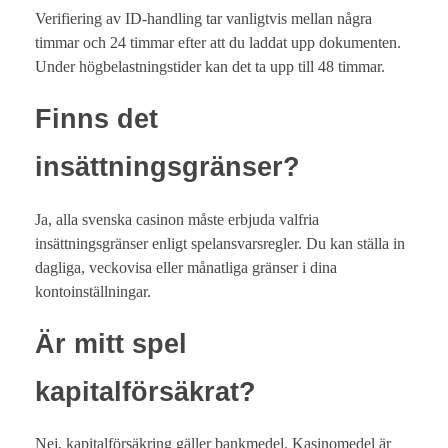
Verifiering av ID-handling tar vanligtvis mellan några
timmar och 24 timmar efter att du laddat upp dokumenten.
Under högbelastningstider kan det ta upp till 48 timmar.
Finns det
insättningsgränser?
Ja, alla svenska casinon måste erbjuda valfria
insättningsgränser enligt spelansvarsregler. Du kan ställa in
dagliga, veckovisa eller månatliga gränser i dina
kontoinställningar.
Är mitt spel
kapitalförsäkrat?
Nej, kapitalförsäkring gäller bankmedel. Kasinomedel är