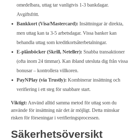
omedelbara, uttag tar vanligtvis 1-3 bankdagar.
Avgiftsfritt.
Bankkort (Visa/Mastercard):
Insättningar är direkta,
men uttag kan ta 3-5 arbetsdagar. Vissa banker kan
behandla uttag som kreditkortsåterbetalningar.
E-plånböcker (Skrill, Neteller):
Snabba transaktioner
(ofta inom 24 timmar). Kan ibland utesluta dig från vissa
bonusar – kontrollera villkoren.
PayNPlay (via Trustly):
Kombinerar insättning och
verifiering i ett steg för snabbare start.
Viktigt:
Använd alltid samma metod för uttag som du
använde för insättning när det är möjligt. Detta minskar
risken för förseningar i verifieringsprocessen.
Säkerhetsöversikt