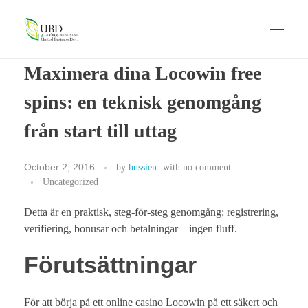
UBD
United Business Development
Maximera dina Locowin free
HOME
spins: en teknisk genomgång
från start till uttag
ABOUT US
October 2, 2016
by
hussien
with
no comment
Uncategorized
OUR BRANDS
Detta är en praktisk, steg-för-steg genomgång: registrering,
verifiering, bonusar och betalningar – ingen fluff.
CAREERS
Förutsättningar
För att börja på ett online casino Locowin på ett säkert och
CONTACT US