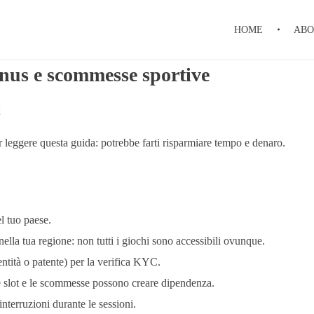
HOME
ABO
nus e scommesse sportive
d
r leggere questa guida: potrebbe farti risparmiare tempo e denaro.
l tuo paese.
nella tua regione: non tutti i giochi sono accessibili ovunque.
ntità o patente) per la verifica KYC.
e slot e le scommesse possono creare dipendenza.
interruzioni durante le sessioni.