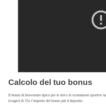
Calcolo del tuo bonus
Il bonus di benvenuto tipico per le slot e le scommesse sportive
(wager) di 35x l’importo del bonus più il deposito.