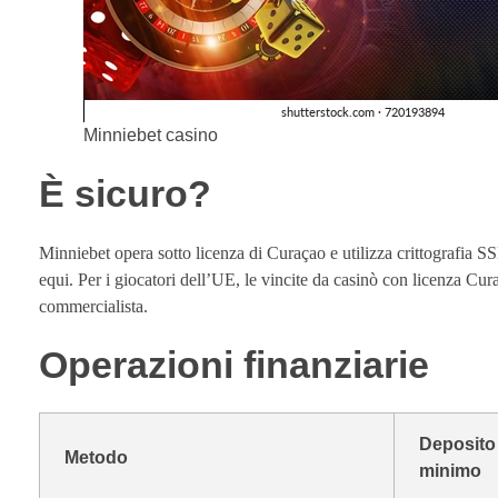
Minniebet casino
È sicuro?
Minniebet opera sotto licenza di Curaçao e utilizza crittografia SS
equi. Per i giocatori dell’UE, le vincite da casinò con licenza Cur
commercialista.
Operazioni finanziarie
Deposito
Metodo
minimo