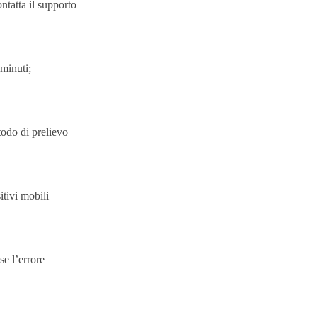
ntatta il supporto
 minuti;
todo di prelievo
itivi mobili
se l’errore