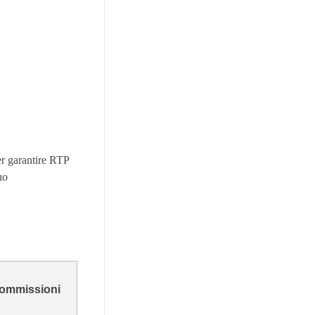
per garantire RTP
uo
ommissioni