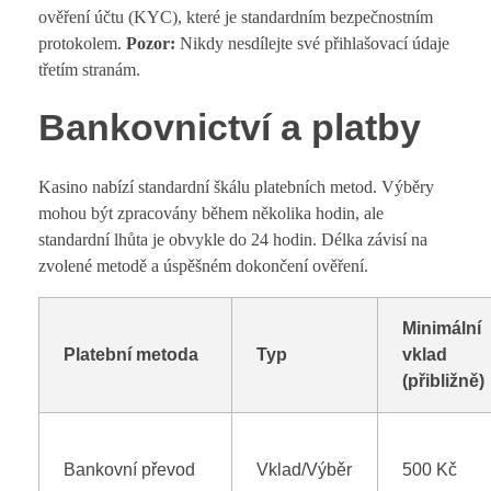
ověření účtu (KYC), které je standardním bezpečnostním
protokolem.
Pozor:
Nikdy nesdílejte své přihlašovací údaje
třetím stranám.
Bankovnictví a platby
Kasino nabízí standardní škálu platebních metod. Výběry
mohou být zpracovány během několika hodin, ale
standardní lhůta je obvykle do 24 hodin. Délka závisí na
zvolené metodě a úspěšném dokončení ověření.
Minimální
Platební metoda
Typ
vklad
(přibližně)
Bankovní převod
Vklad/Výběr
500 Kč