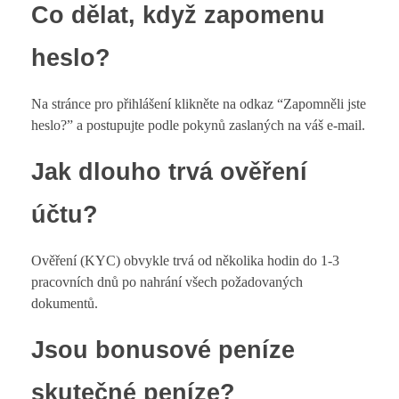
Co dělat, když zapomenu
heslo?
Na stránce pro přihlášení klikněte na odkaz “Zapomněli jste
heslo?” a postupujte podle pokynů zaslaných na váš e-mail.
Jak dlouho trvá ověření
účtu?
Ověření (KYC) obvykle trvá od několika hodin do 1-3
pracovních dnů po nahrání všech požadovaných
dokumentů.
Jsou bonusové peníze
skutečné peníze?