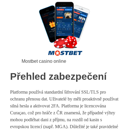
Mostbet casino online
Přehled zabezpečení
Platforma používá standardní šifrování SSL/TLS pro
ochranu přenosu dat. Uživatelé by měli proaktivně používat
silná hesla a aktivovat 2FA. Platforma je licencována
Curaçao, což pro hráče z ČR znamená, že případné výhry
mohou podléhat dani z příjmu, na rozdíl od kasin s
evropskou licencí (např. MGA). Důležité je také pravidelné