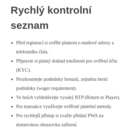
Rychlý kontrolní
seznam
Před registrací si ověřte platnost e-mailové adresy a
telefonního čísla.
Připravte si platný doklad totožnosti pro ověření účtu
(KYC).
Prozkoumejte podmínky bonusů, zejména herní
podmínky (wager requirement).
Ve hrách vyhledávejte vysoký RTP (Return to Player).
Pro transakce využívejte ověřené platební metody.
Pro rychlejší přístup si zvažte přidání PWA na
domovskou obrazovku zařízení.