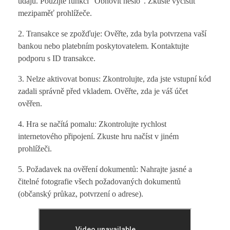
údajů. Použijte funkci “Obnovit heslo”. Zkuste vyčistit
mezipaměť prohlížeče.
2. Transakce se zpožďuje: Ověřte, zda byla potvrzena vaší
bankou nebo platebním poskytovatelem. Kontaktujte
podporu s ID transakce.
3. Nelze aktivovat bonus: Zkontrolujte, zda jste vstupní kód
zadali správně před vkladem. Ověřte, zda je váš účet
ověřen.
4. Hra se načítá pomalu: Zkontrolujte rychlost
internetového připojení. Zkuste hru načíst v jiném
prohlížeči.
5. Požadavek na ověření dokumentů: Nahrajte jasné a
čitelné fotografie všech požadovaných dokumentů
(občanský průkaz, potvrzení o adrese).