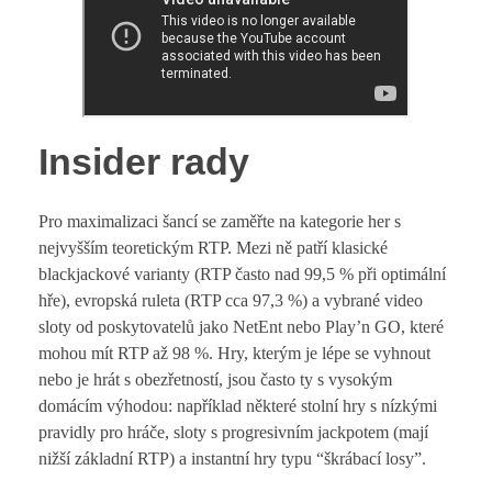
Insider rady
Pro maximalizaci šancí se zaměřte na kategorie her s
nejvyšším teoretickým RTP. Mezi ně patří klasické
blackjackové varianty (RTP často nad 99,5 % při optimální
hře), evropská ruleta (RTP cca 97,3 %) a vybrané video
sloty od poskytovatelů jako NetEnt nebo Play’n GO, které
mohou mít RTP až 98 %. Hry, kterým je lépe se vyhnout
nebo je hrát s obezřetností, jsou často ty s vysokým
domácím výhodou: například některé stolní hry s nízkými
pravidly pro hráče, sloty s progresivním jackpotem (mají
nižší základní RTP) a instantní hry typu “škrábací losy”.