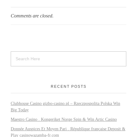
Comments are closed.
RECENT POSTS
Clubhouse Casino gizbo-casino.pl – Rzeczpospolita Polska Win
Big Today
Maestro Casino . Kongeriket Norge Spin & Win Artic Casino
Donnée Auspices Et Moyen Pari . République française Deposit &
Play casinowazamba-fr.com