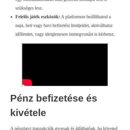
szükséges lesz.
Felelős játék eszközök:
A platformon beállíthatod a
napi, heti vagy havi befizetési limitjeidet, aktiválhatsz
időlimitet, vagy ideiglenesen önmegvonást is kérhetsz.
Pénz befizetése és
kivétele
A pénzügyi tranzakciók gyorsak és átláthatóak, ha követed