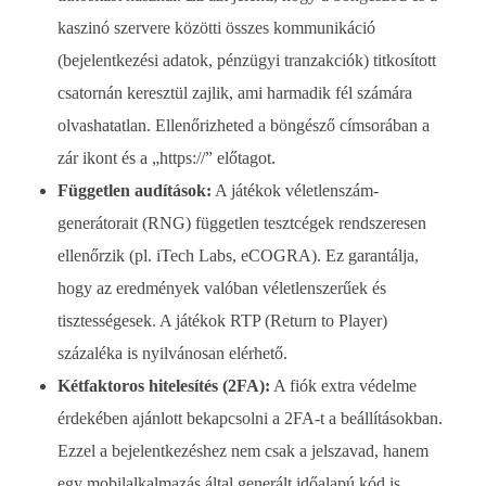
kaszinó szervere közötti összes kommunikáció
(bejelentkezési adatok, pénzügyi tranzakciók) titkosított
csatornán keresztül zajlik, ami harmadik fél számára
olvashatatlan. Ellenőrizheted a böngésző címsorában a
zár ikont és a „https://” előtagot.
Független audítások:
A játékok véletlenszám-
generátorait (RNG) független tesztcégek rendszeresen
ellenőrzik (pl. iTech Labs, eCOGRA). Ez garantálja,
hogy az eredmények valóban véletlenszerűek és
tisztességesek. A játékok RTP (Return to Player)
százaléka is nyilvánosan elérhető.
Kétfaktoros hitelesítés (2FA):
A fiók extra védelme
érdekében ajánlott bekapcsolni a 2FA-t a beállításokban.
Ezzel a bejelentkezéshez nem csak a jelszavad, hanem
egy mobilalkalmazás által generált időalapú kód is