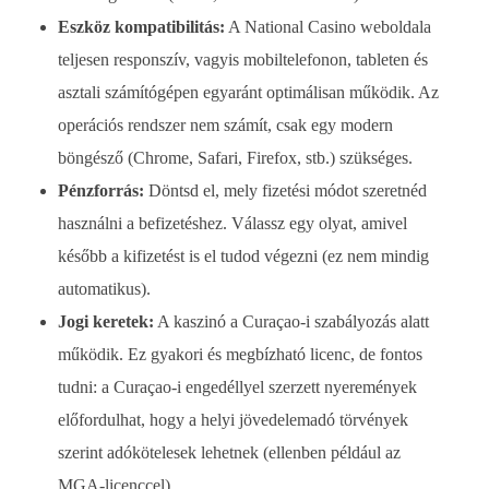
Eszköz kompatibilitás:
A National Casino weboldala
teljesen responszív, vagyis mobiltelefonon, tableten és
asztali számítógépen egyaránt optimálisan működik. Az
operációs rendszer nem számít, csak egy modern
böngésző (Chrome, Safari, Firefox, stb.) szükséges.
Pénzforrás:
Döntsd el, mely fizetési módot szeretnéd
használni a befizetéshez. Válassz egy olyat, amivel
később a kifizetést is el tudod végezni (ez nem mindig
automatikus).
Jogi keretek:
A kaszinó a Curaçao-i szabályozás alatt
működik. Ez gyakori és megbízható licenc, de fontos
tudni: a Curaçao-i engedéllyel szerzett nyeremények
előfordulhat, hogy a helyi jövedelemadó törvények
szerint adókötelesek lehetnek (ellenben például az
MGA-licenccel).