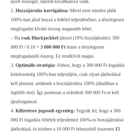
nyert összegre, mielőtt kiválthatóvá válik.
Hozzájárulás korrigálása:
Mivel nem minden játék
100%-ban járul hozzá a feltétel teljesítéséhez, a ténylegesen
megfogadni kívánt összeg magasabb lehet.
– Ha
csak Blackjackkel
játszol (10% hozzájárulás): 300
000 Ft / 0.10 =
3 000 000 Ft
lenne a ténylegesen
megfogadandó összeg. Ez rendkívül magas.
Optimális stratégia:
Ahhoz, hogy a 300 000 Ft fogadási
kötelezettség 100%-ban teljesüljön, csak olyan játékokkal
kell játszani, amiknek a hozzájárulása 100% (általában a
legtöbb slot). Így pontosan a számított 300 000 Ft-ot kell
újraforgatnod.
Kifizetésre jogosult egyenleg:
Tegyük fel, hogy a 300
000 Ft fogadási feltételt teljesítetted 100%-os hozzájárulású
játékokkal, és közben a 10 000 Ft bónuszból összesen
15