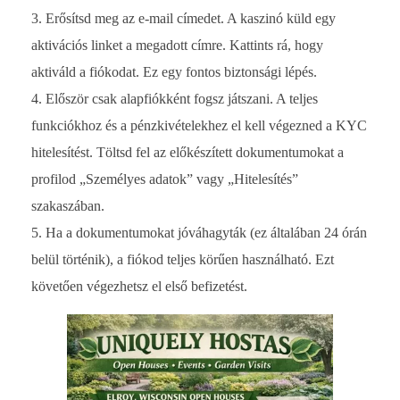
Erősítsd meg az e-mail címedet. A kaszinó küld egy
aktivációs linket a megadott címre. Kattints rá, hogy
aktiváld a fiókodat. Ez egy fontos biztonsági lépés.
Először csak alapfiókként fogsz játszani. A teljes
funkciókhoz és a pénzkivételekhez el kell végezned a KYC
hitelesítést. Töltsd fel az előkészített dokumentumokat a
profilod „Személyes adatok” vagy „Hitelesítés”
szakaszában.
Ha a dokumentumokat jóváhagyták (ez általában 24 órán
belül történik), a fiókod teljes körűen használható. Ezt
követően végezhetsz el első befizetést.