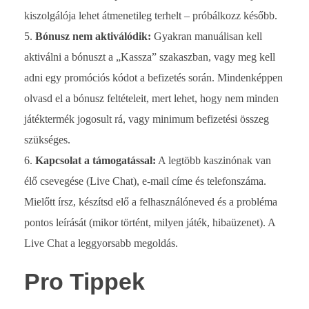
kiszolgálója lehet átmenetileg terhelt – próbálkozz később.
Bónusz nem aktiválódik:
Gyakran manuálisan kell
aktiválni a bónuszt a „Kassza” szakaszban, vagy meg kell
adni egy promóciós kódot a befizetés során. Mindenképpen
olvasd el a bónusz feltételeit, mert lehet, hogy nem minden
játéktermék jogosult rá, vagy minimum befizetési összeg
szükséges.
Kapcsolat a támogatással:
A legtöbb kaszinónak van
élő csevegése (Live Chat), e-mail címe és telefonszáma.
Mielőtt írsz, készítsd elő a felhasználóneved és a probléma
pontos leírását (mikor történt, milyen játék, hibaüzenet). A
Live Chat a leggyorsabb megoldás.
Pro Tippek