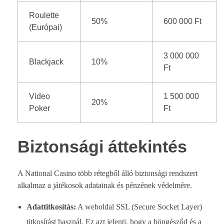
Roulette
50%
600 000 Ft
(Európai)
3 000 000
Blackjack
10%
Ft
Video
1 500 000
20%
Poker
Ft
Biztonsági áttekintés
A National Casino több rétegből álló biztonsági rendszert
alkalmaz a játékosok adatainak és pénzének védelmére.
Adattitkosítás:
A weboldal SSL (Secure Socket Layer)
titkosítást használ. Ez azt jelenti, hogy a böngésződ és a