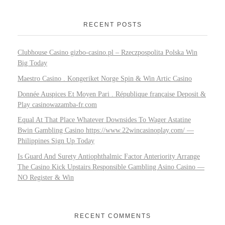
RECENT POSTS
Clubhouse Casino gizbo-casino.pl – Rzeczpospolita Polska Win
Big Today
Maestro Casino . Kongeriket Norge Spin & Win Artic Casino
Donnée Auspices Et Moyen Pari . République française Deposit &
Play casinowazamba-fr.com
Equal At That Place Whatever Downsides To Wager Astatine
Bwin Gambling Casino https://www.22wincasinoplay.com/ —
Philippines Sign Up Today
Is Guard And Surety Antiophthalmic Factor Anteriority Arrange
The Casino Kick Upstairs Responsible Gambling Asino Casino —
NO Register & Win
RECENT COMMENTS