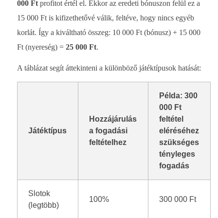
000 Ft
profitot értél el. Ekkor az eredeti bónuszon felül ez a
15 000 Ft is kifizethetővé válik, feltéve, hogy nincs egyéb
korlát. Így a kiváltható összeg: 10 000 Ft (bónusz) + 15 000
Ft (nyereség) =
25 000 Ft
.
A táblázat segít áttekinteni a különböző játéktípusok hatását:
Példa: 300
000 Ft
Hozzájárulás
feltétel
Játéktípus
a fogadási
eléréséhez
feltételhez
szükséges
tényleges
fogadás
Slotok
100%
300 000 Ft
(legtöbb)