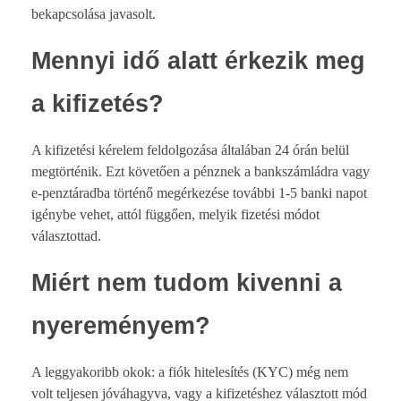
bekapcsolása javasolt.
Mennyi idő alatt érkezik meg
a kifizetés?
A kifizetési kérelem feldolgozása általában 24 órán belül
megtörténik. Ezt követően a pénznek a bankszámládra vagy
e-penztáradba történő megérkezése további 1-5 banki napot
igénybe vehet, attól függően, melyik fizetési módot
választottad.
Miért nem tudom kivenni a
nyereményem?
A leggyakoribb okok: a fiók hitelesítés (KYC) még nem
volt teljesen jóváhagyva, vagy a kifizetéshez választott mód