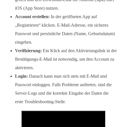
iOS (App Store) nutzen.
Account erstellen:
In der geöffneten App auf
„Registrieren“ klicken. E-Mail-Adresse, ein sicheres
Passwort und persönliche Daten (Name, Geburtsdatum)
eingeben.
Verifizierung:
Ein Klick auf den Aktivierungslink in der
Bestätigungs-E-Mail ist notwendig, um den Account zu
aktivieren.
Login:
Danach kann man sich stets mit E-Mail und
Passwort einloggen. Falls Probleme auftreten, sind die
Server-Logs und die korrekte Eingabe der Daten die
erste Troubleshooting-Stelle.