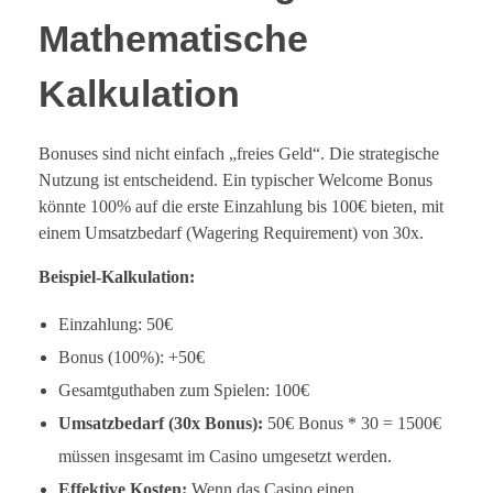
Mathematische
Kalkulation
Bonuses sind nicht einfach „freies Geld“. Die strategische
Nutzung ist entscheidend. Ein typischer Welcome Bonus
könnte 100% auf die erste Einzahlung bis 100€ bieten, mit
einem Umsatzbedarf (Wagering Requirement) von 30x.
Beispiel-Kalkulation:
Einzahlung: 50€
Bonus (100%): +50€
Gesamtguthaben zum Spielen: 100€
Umsatzbedarf (30x Bonus):
50€ Bonus * 30 = 1500€
müssen insgesamt im Casino umgesetzt werden.
Effektive Kosten:
Wenn das Casino einen