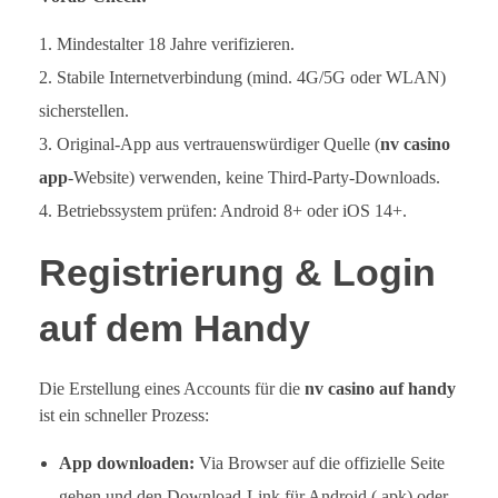
Mindestalter 18 Jahre verifizieren.
Stabile Internetverbindung (mind. 4G/5G oder WLAN)
sicherstellen.
Original-App aus vertrauenswürdiger Quelle (
nv casino
app
-Website) verwenden, keine Third-Party-Downloads.
Betriebssystem prüfen: Android 8+ oder iOS 14+.
Registrierung & Login
auf dem Handy
Die Erstellung eines Accounts für die
nv casino auf handy
ist ein schneller Prozess:
App downloaden:
Via Browser auf die offizielle Seite
gehen und den Download-Link für Android (.apk) oder