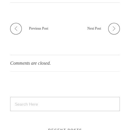
Previous Post
Next Post
Comments are closed.