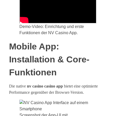
Demo-Video: Einrichtung und erste
Funktionen der NV Casino App.
Mobile App:
Installation & Core-
Funktionen
Die native
nv casino casino app
bietet eine optimierte
Performance gegenüber der Browser-Version.
Screenshot der App-UI mit