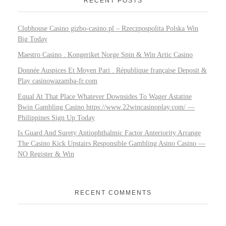
RECENT POSTS
Clubhouse Casino gizbo-casino.pl – Rzeczpospolita Polska Win
Big Today
Maestro Casino . Kongeriket Norge Spin & Win Artic Casino
Donnée Auspices Et Moyen Pari . République française Deposit &
Play casinowazamba-fr.com
Equal At That Place Whatever Downsides To Wager Astatine
Bwin Gambling Casino https://www.22wincasinoplay.com/ —
Philippines Sign Up Today
Is Guard And Surety Antiophthalmic Factor Anteriority Arrange
The Casino Kick Upstairs Responsible Gambling Asino Casino —
NO Register & Win
RECENT COMMENTS