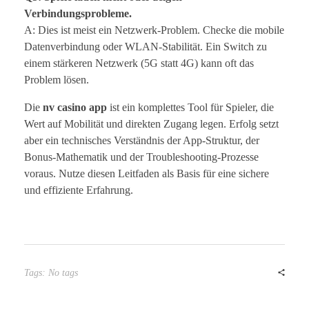
Verbindungsprobleme.
A: Dies ist meist ein Netzwerk-Problem. Checke die mobile
Datenverbindung oder WLAN-Stabilität. Ein Switch zu
einem stärkeren Netzwerk (5G statt 4G) kann oft das
Problem lösen.
Die
nv casino app
ist ein komplettes Tool für Spieler, die
Wert auf Mobilität und direkten Zugang legen. Erfolg setzt
aber ein technisches Verständnis der App-Struktur, der
Bonus-Mathematik und der Troubleshooting-Prozesse
voraus. Nutze diesen Leitfaden als Basis für eine sichere
und effiziente Erfahrung.
Tags: No tags