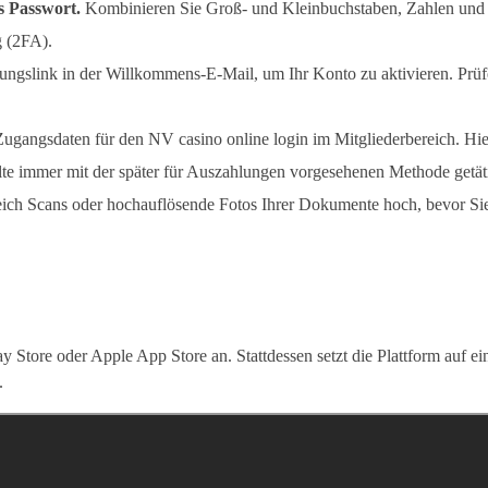
s Passwort.
Kombinieren Sie Groß- und Kleinbuchstaben, Zahlen und
g (2FA).
ungslink in der Willkommens-E-Mail, um Ihr Konto zu aktivieren. Prüf
ugangsdaten für den NV casino online login im Mitgliederbereich. Hie
lte immer mit der später für Auszahlungen vorgesehenen Methode getät
ch Scans oder hochauflösende Fotos Ihrer Dokumente hoch, bevor Sie
Store oder Apple App Store an. Stattdessen setzt die Plattform auf e
.