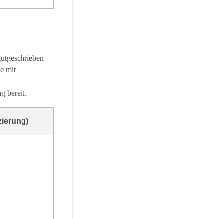
gutgeschrieben
e mit
g bereit.
zierung)