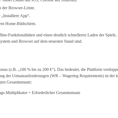
n der Browser-Leiste.
„Installiere App“.
Ihrem Home-Bildschirm.
ine-Funktionalitäten und einen deutlich schnelleren Laden der Spiele,
bssystem und Browser auf dem neuesten Stand sind.
us (z.B. „100 % bis zu 200 €“). Das bedeutet, die Plattform verdoppel
g der Umsatzanforderungen (WR – Wagering Requirements) ist der krit
igten Gesamtumsatz:
gs-Multiplikator = Erforderlicher Gesamtumsatz