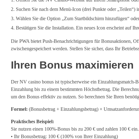
Suchen Sie nach dem Menü-Icon (drei Punkte oder „Teilen“) i
Wählen Sie die Option „Zum Startbildschirm hinzufügen“ oder 
Bestätigen Sie die Installation. Ein neues Icon erscheint auf 
Die PWA bietet Push-Benachrichtigungen für Bonusaktionen, Offl
zwischengespeichert werden. Stellen Sie sicher, dass Ihr Betrie
Ihren Bonus maximieren
Der NV casino bonus ist typischerweise ein Einzahlungsmatch-Bon
Einzahlung bis zu einem bestimmten Höchstbetrag. Die Berechnun
um den Bonus effektiv zu nutzen. So berechnen Sie Ihren benöt
Formel:
(Bonusbetrag + Einzahlungsbetrag) × Umsatzanforderun
Praktisches Beispiel:
Sie nutzen einen 100%-Bonus bis zu 200 € und zahlen 100 € ein.
• Ihr Bonusbetrag: 100 € (100% von Ihrer Einzahlung)