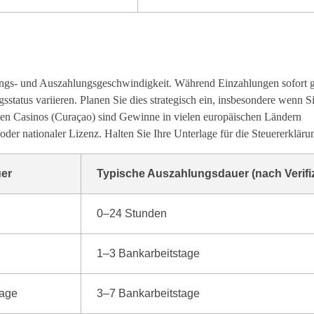
lungs- und Auszahlungsgeschwindigkeit. Während Einzahlungen sofort 
tatus variieren. Planen Sie dies strategisch ein, insbesondere wenn Si
ten Casinos (Curaçao) sind Gewinne in vielen europäischen Ländern
r nationaler Lizenz. Halten Sie Ihre Unterlage für die Steuererklärun
uer
Typische Auszahlungsdauer (nach Verifi
0–24 Stunden
1–3 Bankarbeitstage
tage
3–7 Bankarbeitstage