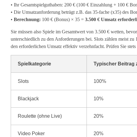
• Ihr Gesamtspielguthaben: 200 € (100 € Einzahlung + 100 € Bo
• Die Umsatzanforderung beträgt z.B. das 35-fache (x35) des Bo
•
Berechnung:
100 € (Bonus) × 35 =
3.500 € Umsatz erforderl
Sie müssen also Spiele im Gesamtwert von 3.500 € wetten, bevo
unterschiedlich zu den Anforderungen bei. Slots zählen meist z
den erforderlichen Umsatz effektiv verzehnfacht. Prüfen Sie ste
Spielkategorie
Typischer Beitrag
Slots
100%
Blackjack
10%
Roulette (ohne Live)
20%
Video Poker
20%