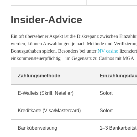
Insider-Advice
Ein oft übersehener Aspekt ist die Diskrepanz zwischen Einzah
werden, können Auszahlungen je nach Methode und Verifizierungss
Bonusguthaben spielen. Besonders bei unter
NV casino
lizenzier
einkommensteuerpflichtig – im Gegensatz zu Casinos mit MGA- ode
Zahlungsmethode
Einzahlungsda
E-Wallets (Skrill, Neteller)
Sofort
Kreditkarte (Visa/Mastercard)
Sofort
Banküberweisung
1–3 Bankarbeits