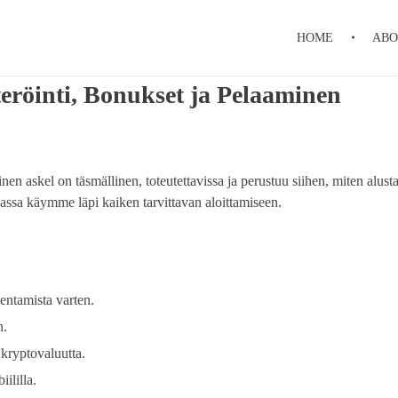
HOME
ABO
eröinti, Bonukset ja Pelaaminen
 askel on täsmällinen, toteutettavissa ja perustuu siihen, miten alusta 
assa käymme läpi kaiken tarvittavan aloittamiseen.
entamista varten.
n.
kryptovaluutta.
ililla.