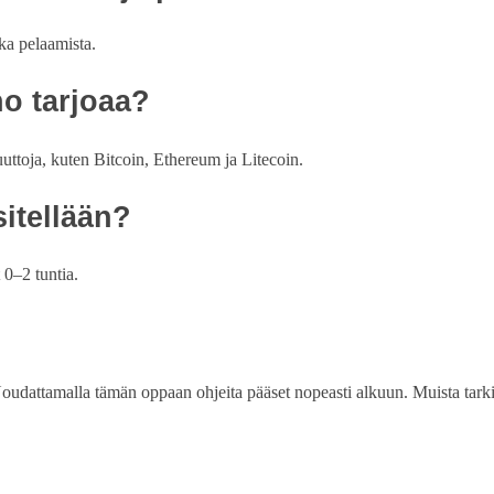
tka pelaamista.
no tarjoaa?
uuttoja, kuten Bitcoin, Ethereum ja Litecoin.
itellään?
 0–2 tuntia.
Noudattamalla tämän oppaan ohjeita pääset nopeasti alkuun. Muista tark