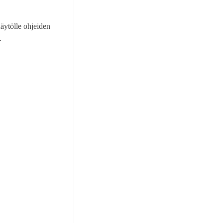
näytölle ohjeiden
.