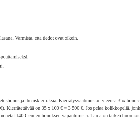
asana. Varmista, että tiedot ovat oikein.
opeuttamiseksi.
i.
alletusbonus ja ilmaiskierroksia. Kierrätysvaatimus on yleensä 35x bonu
€). Kierrätettävää on 35 x 100 € = 3 500 €. Jos pelaa kolikkopeliä, jo
in menetät 140 € ennen bonuksen vapautumista. Tämä on tärkeä huomioi