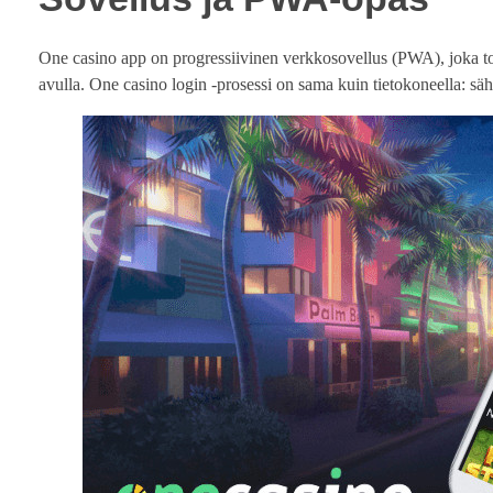
One casino app on progressiivinen verkkosovellus (PWA), joka toimi
avulla. One casino login -prosessi on sama kuin tietokoneella: sä