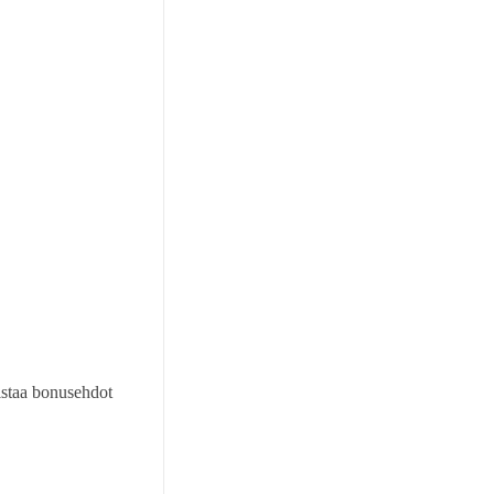
istaa bonusehdot