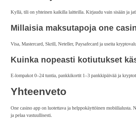
Kyllä, tili on yhteinen kaikilla laitteilla. Kirjaudu vain sisään ja ja
Millaisia maksutapoja one casi
Visa, Mastercard, Skrill, Neteller, Paysafecard ja useita kryptoval
Kuinka nopeasti kotiutukset käs
E-lompakot 0–24 tuntia, pankkikortit 1–3 pankkipäivää ja kryptot
Yhteenveto
One casino app on luotettava ja helppokäyttöinen mobiilialusta. 
ja pelaa vastuullisesti.