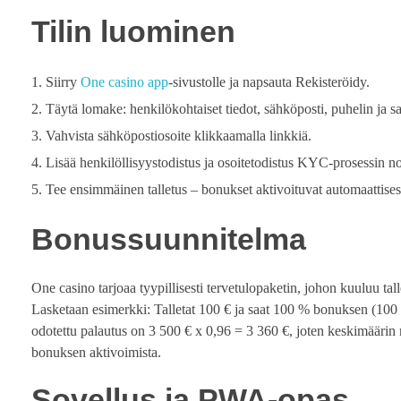
Tilin luominen
Siirry
One casino app
-sivustolle ja napsauta Rekisteröidy.
Täytä lomake: henkilökohtaiset tiedot, sähköposti, puhelin ja sal
Vahvista sähköpostiosoite klikkaamalla linkkiä.
Lisää henkilöllisyystodistus ja osoitetodistus KYC-prosessin n
Tee ensimmäinen talletus – bonukset aktivoituvat automaattisest
Bonussuunnitelma
One casino tarjoaa tyypillisesti tervetulopaketin, johon kuuluu t
Lasketaan esimerkki: Talletat 100 € ja saat 100 % bonuksen (100 
odotettu palautus on 3 500 € x 0,96 = 3 360 €, joten keskimäär
bonuksen aktivoimista.
Sovellus ja PWA-opas