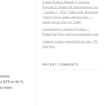
Zakład Żądanie Dekada % Zachęta
Przycisk Za Każde 6X Depozytariusz Gra
( Zachęta ) ; 35X ( Odkręcenie Bębnienie
) https://www.casino-amunra.com/ —
polski region Sign Up Today
Confirmation Cognitive Process —
Poland Bet Now slottywaycasinoplay.com
Cashmio Casino casino22bet-pl.com · PL
Join Now
RECENT COMMENTS
ssumma.
nka RTP on 96 %,
da ennen