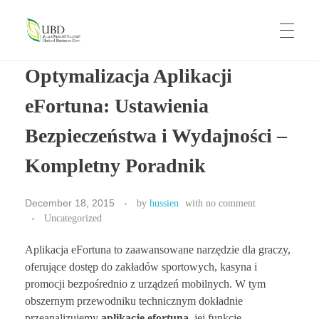
UBD
United Business Development
Optymalizacja Aplikacji
HOME
eFortuna: Ustawienia
Bezpieczeństwa i Wydajności –
ABOUT US
Kompletny Poradnik
OUR BRANDS
December 18, 2015
by
hussien
with
no comment
Uncategorized
Aplikacja eFortuna to zaawansowane narzędzie dla graczy,
CAREERS
oferujące dostęp do zakładów sportowych, kasyna i
promocji bezpośrednio z urządzeń mobilnych. W tym
obszernym przewodniku technicznym dokładnie
przeanalizujemy
aplikację efortuna
, jej funkcje,
CONTACT US