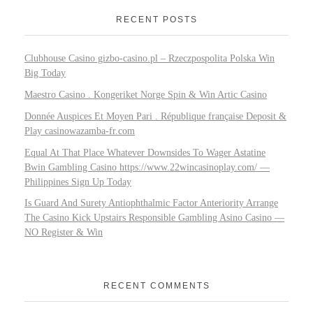
RECENT POSTS
Clubhouse Casino gizbo-casino.pl – Rzeczpospolita Polska Win
Big Today
Maestro Casino . Kongeriket Norge Spin & Win Artic Casino
Donnée Auspices Et Moyen Pari . République française Deposit &
Play casinowazamba-fr.com
Equal At That Place Whatever Downsides To Wager Astatine
Bwin Gambling Casino https://www.22wincasinoplay.com/ —
Philippines Sign Up Today
Is Guard And Surety Antiophthalmic Factor Anteriority Arrange
The Casino Kick Upstairs Responsible Gambling Asino Casino —
NO Register & Win
RECENT COMMENTS