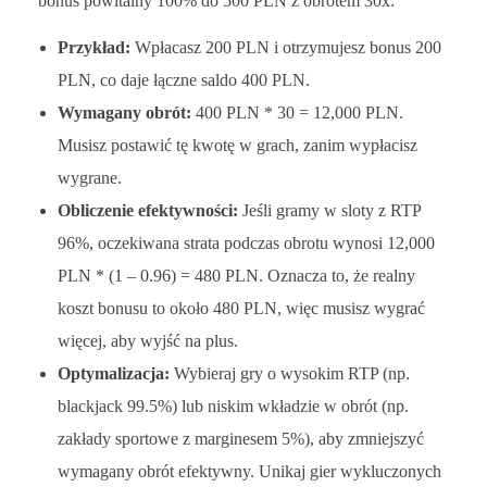
bonus powitalny 100% do 500 PLN z obrotem 30x:
Przykład:
Wpłacasz 200 PLN i otrzymujesz bonus 200
PLN, co daje łączne saldo 400 PLN.
Wymagany obrót:
400 PLN * 30 = 12,000 PLN.
Musisz postawić tę kwotę w grach, zanim wypłacisz
wygrane.
Obliczenie efektywności:
Jeśli gramy w sloty z RTP
96%, oczekiwana strata podczas obrotu wynosi 12,000
PLN * (1 – 0.96) = 480 PLN. Oznacza to, że realny
koszt bonusu to około 480 PLN, więc musisz wygrać
więcej, aby wyjść na plus.
Optymalizacja:
Wybieraj gry o wysokim RTP (np.
blackjack 99.5%) lub niskim wkładzie w obrót (np.
zakłady sportowe z marginesem 5%), aby zmniejszyć
wymagany obrót efektywny. Unikaj gier wykluczonych