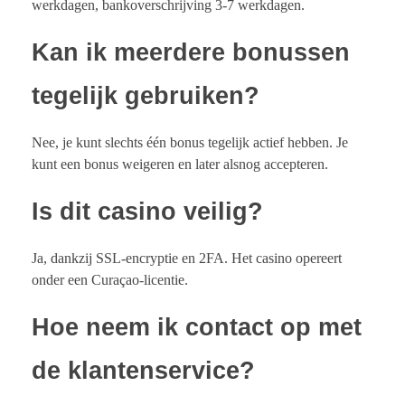
werkdagen, bankoverschrijving 3-7 werkdagen.
Kan ik meerdere bonussen
tegelijk gebruiken?
Nee, je kunt slechts één bonus tegelijk actief hebben. Je
kunt een bonus weigeren en later alsnog accepteren.
Is dit casino veilig?
Ja, dankzij SSL‑encryptie en 2FA. Het casino opereert
onder een Curaçao‑licentie.
Hoe neem ik contact op met
de klantenservice?