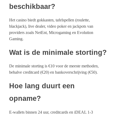
beschikbaar?
Het casino biedt gokkasten, tafelspellen (roulette,
blackjack), live dealer, video poker en jackpots van
providers zoals NetEnt, Microgaming en Evolution
Gaming.
Wat is de minimale storting?
De minimale storting is €10 voor de meeste methoden,
behalve creditcard (€20) en bankoverschrijving (€50).
Hoe lang duurt een
opname?
E‑wallets binnen 24 uur, creditcards en iDEAL 1-3