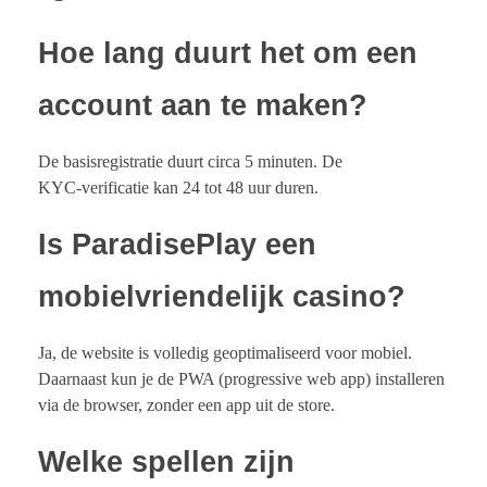
Hoe lang duurt het om een
account aan te maken?
De basisregistratie duurt circa 5 minuten. De
KYC‑verificatie kan 24 tot 48 uur duren.
Is ParadisePlay een
mobielvriendelijk casino?
Ja, de website is volledig geoptimaliseerd voor mobiel.
Daarnaast kun je de PWA (progressive web app) installeren
via de browser, zonder een app uit de store.
Welke spellen zijn