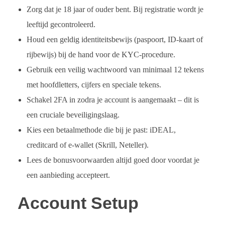
Zorg dat je 18 jaar of ouder bent. Bij registratie wordt je
leeftijd gecontroleerd.
Houd een geldig identiteitsbewijs (paspoort, ID-kaart of
rijbewijs) bij de hand voor de KYC-procedure.
Gebruik een veilig wachtwoord van minimaal 12 tekens
met hoofdletters, cijfers en speciale tekens.
Schakel 2FA in zodra je account is aangemaakt – dit is
een cruciale beveiligingslaag.
Kies een betaalmethode die bij je past: iDEAL,
creditcard of e-wallet (Skrill, Neteller).
Lees de bonusvoorwaarden altijd goed door voordat je
een aanbieding accepteert.
Account Setup