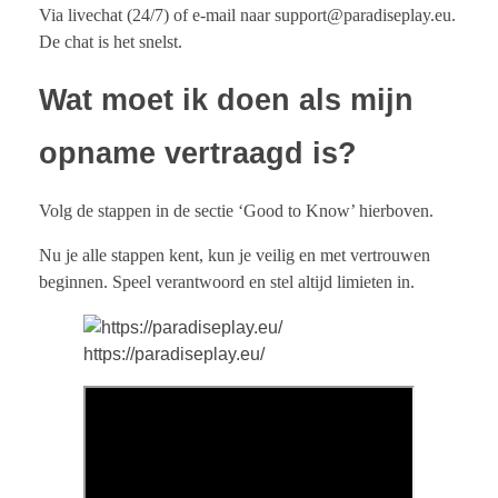
Via livechat (24/7) of e‑mail naar support@paradiseplay.eu.
De chat is het snelst.
Wat moet ik doen als mijn
opname vertraagd is?
Volg de stappen in de sectie ‘Good to Know’ hierboven.
Nu je alle stappen kent, kun je veilig en met vertrouwen
beginnen. Speel verantwoord en stel altijd limieten in.
https://paradiseplay.eu/