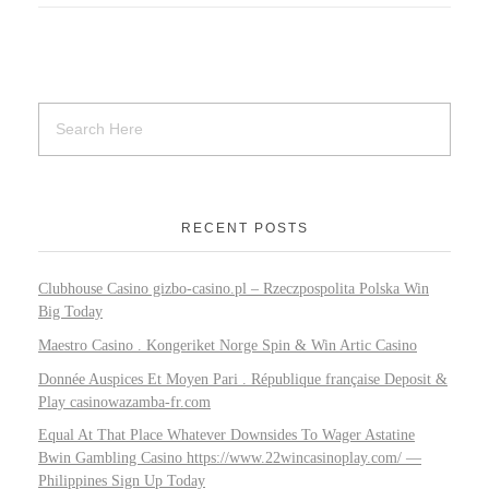
RECENT POSTS
Clubhouse Casino gizbo-casino.pl – Rzeczpospolita Polska Win
Big Today
Maestro Casino . Kongeriket Norge Spin & Win Artic Casino
Donnée Auspices Et Moyen Pari . République française Deposit &
Play casinowazamba-fr.com
Equal At That Place Whatever Downsides To Wager Astatine
Bwin Gambling Casino https://www.22wincasinoplay.com/ —
Philippines Sign Up Today