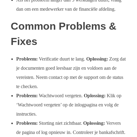
dan om een medewerker van de financiële afdeling.
Common Problems &
Fixes
Probleem:
Verificatie duurt te lang.
Oplossing:
Zorg dat
je documenten goed leesbaar zijn en voldoen aan de
vereisten. Neem contact op met de support om de status
te checken.
Probleem:
Wachtwoord vergeten.
Oplossing:
Klik op
‘Wachtwoord vergeten’ op de inlogpagina en volg de
instructies.
Probleem:
Storting niet zichtbaar.
Oplossing:
Ververs
de pagina of log opnieuw in. Controleer je bankafschrift.