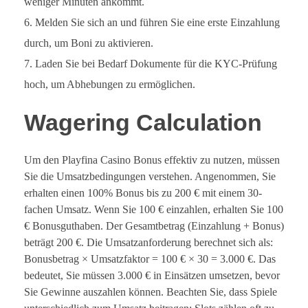
weniger Minuten ankommt.
Melden Sie sich an und führen Sie eine erste Einzahlung
durch, um Boni zu aktivieren.
Laden Sie bei Bedarf Dokumente für die KYC-Prüfung
hoch, um Abhebungen zu ermöglichen.
Wagering Calculation
Um den Playfina Casino Bonus effektiv zu nutzen, müssen
Sie die Umsatzbedingungen verstehen. Angenommen, Sie
erhalten einen 100% Bonus bis zu 200 € mit einem 30-
fachen Umsatz. Wenn Sie 100 € einzahlen, erhalten Sie 100
€ Bonusguthaben. Der Gesamtbetrag (Einzahlung + Bonus)
beträgt 200 €. Die Umsatzanforderung berechnet sich als:
Bonusbetrag × Umsatzfaktor = 100 € × 30 = 3.000 €. Das
bedeutet, Sie müssen 3.000 € in Einsätzen umsetzen, bevor
Sie Gewinne auszahlen können. Beachten Sie, dass Spiele