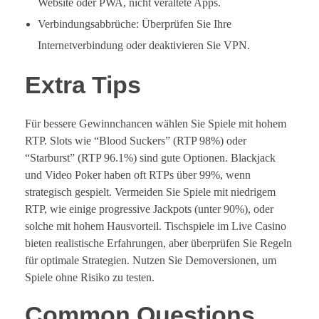
Website oder PWA, nicht veraltete Apps.
Verbindungsabbrüche: Überprüfen Sie Ihre
Internetverbindung oder deaktivieren Sie VPN.
Extra Tips
Für bessere Gewinnchancen wählen Sie Spiele mit hohem
RTP. Slots wie “Blood Suckers” (RTP 98%) oder
“Starburst” (RTP 96.1%) sind gute Optionen. Blackjack
und Video Poker haben oft RTPs über 99%, wenn
strategisch gespielt. Vermeiden Sie Spiele mit niedrigem
RTP, wie einige progressive Jackpots (unter 90%), oder
solche mit hohem Hausvorteil. Tischspiele im Live Casino
bieten realistische Erfahrungen, aber überprüfen Sie Regeln
für optimale Strategien. Nutzen Sie Demoversionen, um
Spiele ohne Risiko zu testen.
Common Questions