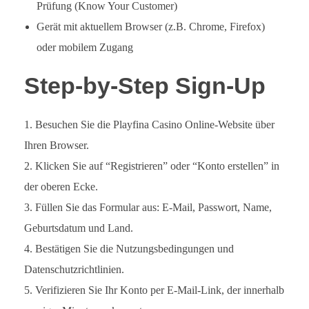
Prüfung (Know Your Customer)
Gerät mit aktuellem Browser (z.B. Chrome, Firefox)
oder mobilem Zugang
Step-by-Step Sign-Up
Besuchen Sie die Playfina Casino Online-Website über
Ihren Browser.
Klicken Sie auf “Registrieren” oder “Konto erstellen” in
der oberen Ecke.
Füllen Sie das Formular aus: E-Mail, Passwort, Name,
Geburtsdatum und Land.
Bestätigen Sie die Nutzungsbedingungen und
Datenschutzrichtlinien.
Verifizieren Sie Ihr Konto per E-Mail-Link, der innerhalb