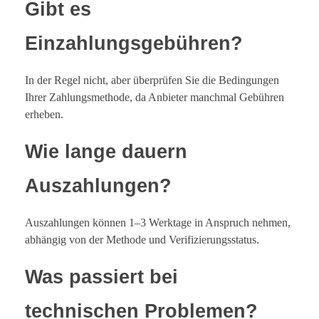
Gibt es
Einzahlungsgebühren?
In der Regel nicht, aber überprüfen Sie die Bedingungen
Ihrer Zahlungsmethode, da Anbieter manchmal Gebühren
erheben.
Wie lange dauern
Auszahlungen?
Auszahlungen können 1–3 Werktage in Anspruch nehmen,
abhängig von der Methode und Verifizierungsstatus.
Was passiert bei
technischen Problemen?