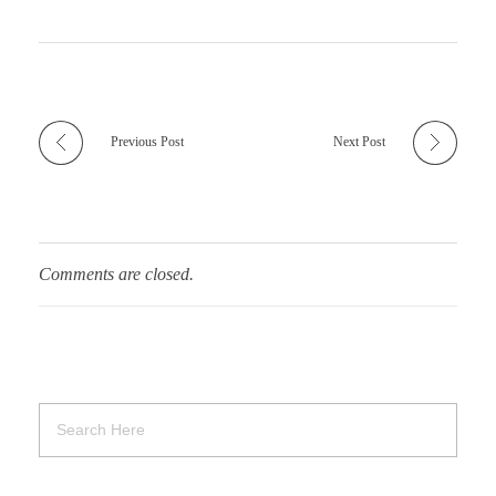
Previous Post
Next Post
Comments are closed.