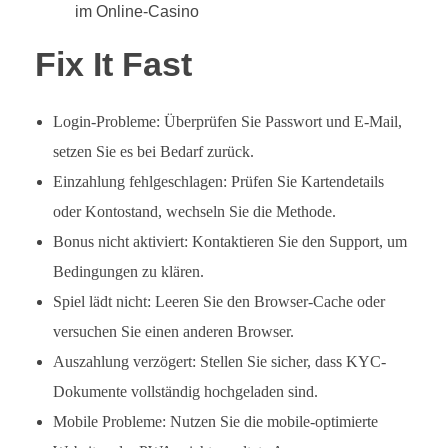
im Online-Casino
Fix It Fast
Login-Probleme: Überprüfen Sie Passwort und E-Mail,
setzen Sie es bei Bedarf zurück.
Einzahlung fehlgeschlagen: Prüfen Sie Kartendetails
oder Kontostand, wechseln Sie die Methode.
Bonus nicht aktiviert: Kontaktieren Sie den Support, um
Bedingungen zu klären.
Spiel lädt nicht: Leeren Sie den Browser-Cache oder
versuchen Sie einen anderen Browser.
Auszahlung verzögert: Stellen Sie sicher, dass KYC-
Dokumente vollständig hochgeladen sind.
Mobile Probleme: Nutzen Sie die mobile-optimierte