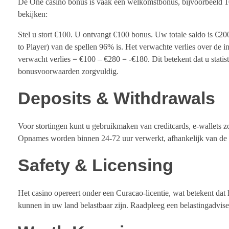
De One casino bonus is vaak een welkomstbonus, bijvoorbeeld 10
bekijken:
Stel u stort €100. U ontvangt €100 bonus. Uw totale saldo is €20
to Player) van de spellen 96% is. Het verwachte verlies over de 
verwacht verlies = €100 – €280 = -€180. Dit betekent dat u statis
bonusvoorwaarden zorgvuldig.
Deposits & Withdrawals
Voor stortingen kunt u gebruikmaken van creditcards, e-wallets zo
Opnames worden binnen 24-72 uur verwerkt, afhankelijk van d
Safety & Licensing
Het casino opereert onder een Curacao-licentie, wat betekent dat 
kunnen in uw land belastbaar zijn. Raadpleeg een belastingadvis