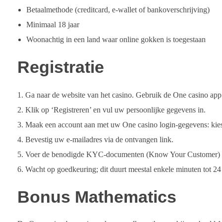
Betaalmethode (creditcard, e-wallet of bankoverschrijving)
Minimaal 18 jaar
Woonachtig in een land waar online gokken is toegestaan
Registratie
Ga naar de website van het casino. Gebruik de One casino ap
Klik op ‘Registreren’ en vul uw persoonlijke gegevens in.
Maak een account aan met uw One casino login-gegevens: kie
Bevestig uw e-mailadres via de ontvangen link.
Voer de benodigde KYC-documenten (Know Your Customer) in, 
Wacht op goedkeuring; dit duurt meestal enkele minuten tot 24
Bonus Mathematics