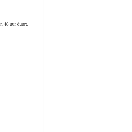
n 48 uur duurt.