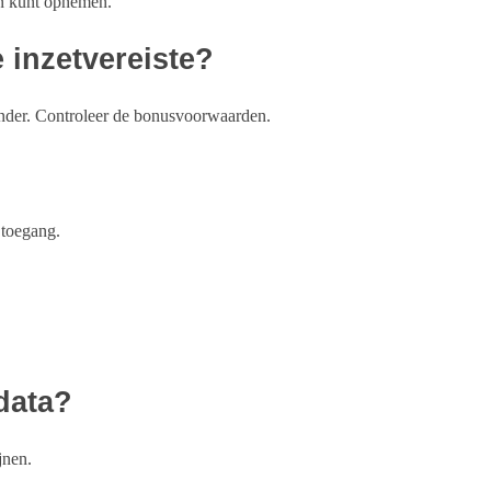
en kunt opnemen.
 inzetvereiste?
inder. Controleer de bonusvoorwaarden.
 toegang.
 data?
jnen.