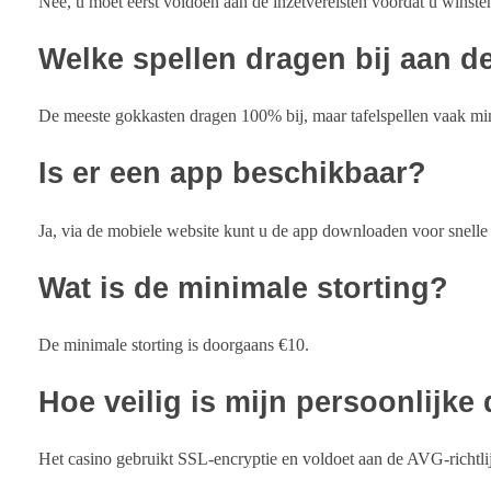
Nee, u moet eerst voldoen aan de inzetvereisten voordat u winst
Welke spellen dragen bij aan de
De meeste gokkasten dragen 100% bij, maar tafelspellen vaak m
Is er een app beschikbaar?
Ja, via de mobiele website kunt u de app downloaden voor snelle
Wat is de minimale storting?
De minimale storting is doorgaans €10.
Hoe veilig is mijn persoonlijke
Het casino gebruikt SSL-encryptie en voldoet aan de AVG-richtli