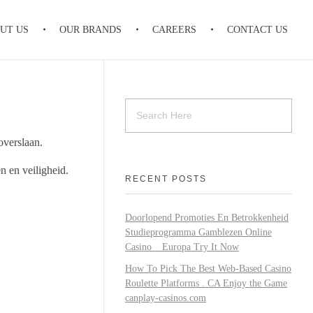
UT US
OUR BRANDS
CAREERS
CONTACT US
overslaan.
n en veiligheid.
RECENT POSTS
Doorlopend Promoties En Betrokkenheid
Studieprogramma Gamblezen Online
Casino _ Europa Try It Now
How To Pick The Best Web-Based Casino
Roulette Platforms . CA Enjoy the Game
canplay-casinos.com