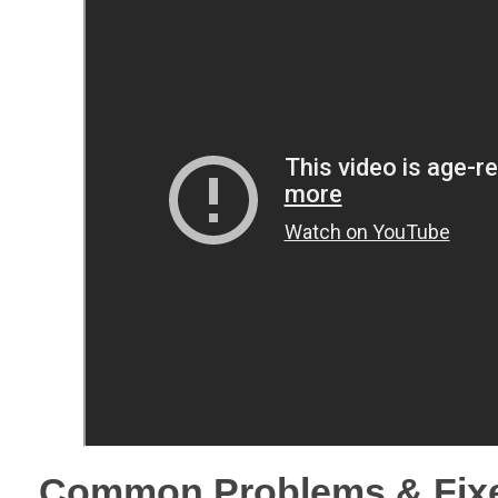
Common Problems & Fix