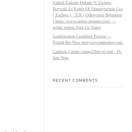
Zakład Żądanie Dekada % Zachęta
Przycisk Za Każde 6X Depozytariusz Gra
( Zachęta ) ; 35X ( Odkręcenie Bębnienie
) https://www.casino-amunra.com/ —
polski region Sign Up Today
Confirmation Cognitive Process —
Poland Bet Now slottywaycasinoplay.com
Cashmio Casino casino22bet-pl.com · PL
Join Now
RECENT COMMENTS