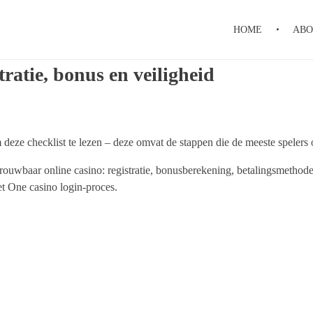
HOME
ABO
tratie, bonus en veiligheid
m deze checklist te lezen – deze omvat de stappen die de meeste spelers 
rouwbaar online casino: registratie, bonusberekening, betalingsmethode
t One casino login-proces.