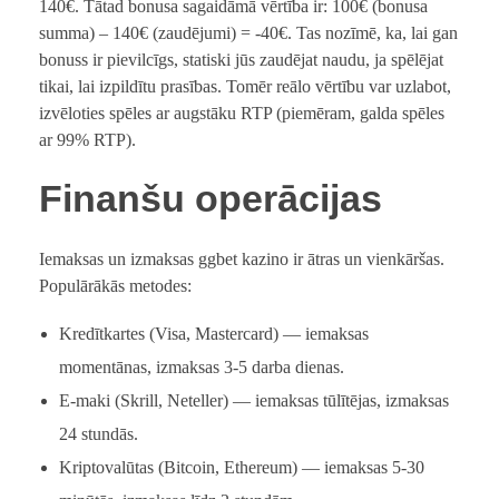
140€. Tātad bonusa sagaidāmā vērtība ir: 100€ (bonusa
summa) – 140€ (zaudējumi) = -40€. Tas nozīmē, ka, lai gan
bonuss ir pievilcīgs, statiski jūs zaudējat naudu, ja spēlējat
tikai, lai izpildītu prasības. Tomēr reālo vērtību var uzlabot,
izvēloties spēles ar augstāku RTP (piemēram, galda spēles
ar 99% RTP).
Finanšu operācijas
Iemaksas un izmaksas ggbet kazino ir ātras un vienkāršas.
Populārākās metodes:
Kredītkartes (Visa, Mastercard) — iemaksas
momentānas, izmaksas 3-5 darba dienas.
E-maki (Skrill, Neteller) — iemaksas tūlītējas, izmaksas
24 stundās.
Kriptovalūtas (Bitcoin, Ethereum) — iemaksas 5-30