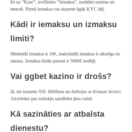
Iet uz “Kase”, izvēlieties “Izmaksa”, norādiet summu un
metodi. Pirmā izmaksa var aizņemt ilgāk KYC dēļ.
Kādi ir iemaksu un izmaksu
limiti?
Minimālā iemaksa ir 10€, maksimālā izmaksa ir atkarīga no
statusa. Izmaksu limits parasti ir 5000€ nedēļā.
Vai ggbet kazino ir drošs?
Jā, tas izmanto SSL šifrēšanu un darbojas ar Kirasao licenci.
Atcerieties par nodokļu saistībām jūsu valstī.
Kā sazināties ar atbalsta
dienestu?