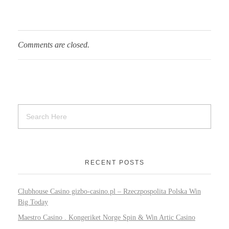
Comments are closed.
RECENT POSTS
Clubhouse Casino gizbo-casino.pl – Rzeczpospolita Polska Win
Big Today
Maestro Casino . Kongeriket Norge Spin & Win Artic Casino