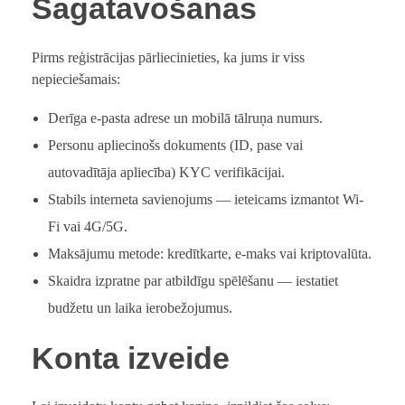
Sagatavošanās
Pirms reģistrācijas pārliecinieties, ka jums ir viss
nepieciešamais:
Derīga e-pasta adrese un mobilā tālruņa numurs.
Personu apliecinošs dokuments (ID, pase vai
autovadītāja apliecība) KYC verifikācijai.
Stabils interneta savienojums — ieteicams izmantot Wi-
Fi vai 4G/5G.
Maksājumu metode: kredītkarte, e-maks vai kriptovalūta.
Skaidra izpratne par atbildīgu spēlēšanu — iestatiet
budžetu un laika ierobežojumus.
Konta izveide