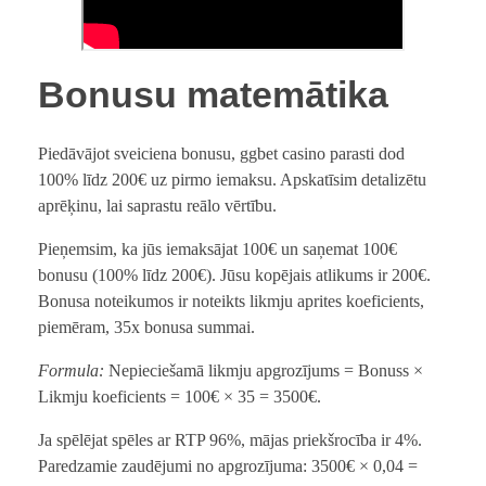
Bonusu matemātika
Piedāvājot sveiciena bonusu, ggbet casino parasti dod
100% līdz 200€ uz pirmo iemaksu. Apskatīsim detalizētu
aprēķinu, lai saprastu reālo vērtību.
Pieņemsim, ka jūs iemaksājat 100€ un saņemat 100€
bonusu (100% līdz 200€). Jūsu kopējais atlikums ir 200€.
Bonusa noteikumos ir noteikts likmju aprites koeficients,
piemēram, 35x bonusa summai.
Formula:
Nepieciešamā likmju apgrozījums = Bonuss ×
Likmju koeficients = 100€ × 35 = 3500€.
Ja spēlējat spēles ar RTP 96%, mājas priekšrocība ir 4%.
Paredzamie zaudējumi no apgrozījuma: 3500€ × 0,04 =