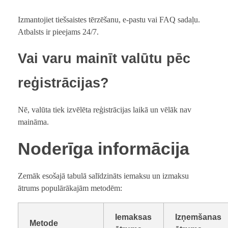
Izmantojiet tiešsaistes tērzēšanu, e-pastu vai FAQ sadaļu.
Atbalsts ir pieejams 24/7.
Vai varu mainīt valūtu pēc
reģistrācijas?
Nē, valūta tiek izvēlēta reģistrācijas laikā un vēlāk nav
maināma.
Noderīga informācija
Zemāk esošajā tabulā salīdzināts iemaksu un izmaksu
ātrums populārākajām metodēm:
Iemaksas
Izņemšanas
Metode