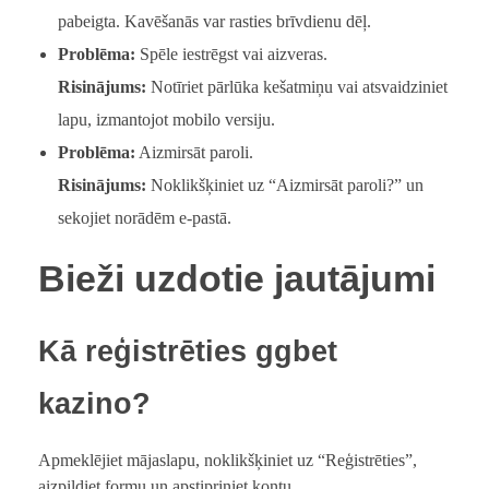
pabeigta. Kavēšanās var rasties brīvdienu dēļ.
Problēma:
Spēle iestrēgst vai aizveras.
Risinājums:
Notīriet pārlūka kešatmiņu vai atsvaidziniet
lapu, izmantojot mobilo versiju.
Problēma:
Aizmirsāt paroli.
Risinājums:
Noklikšķiniet uz “Aizmirsāt paroli?” un
sekojiet norādēm e-pastā.
Bieži uzdotie jautājumi
Kā reģistrēties ggbet
kazino?
Apmeklējiet mājaslapu, noklikšķiniet uz “Reģistrēties”,
aizpildiet formu un apstipriniet kontu.