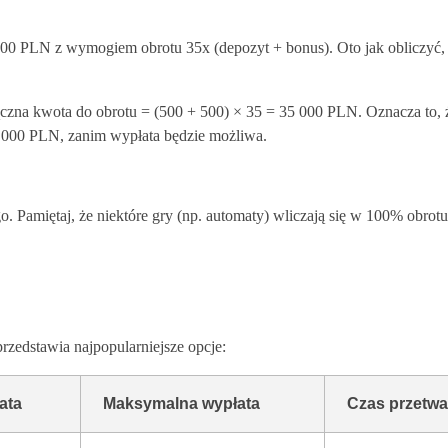
00 PLN z wymogiem obrotu 35x (depozyt + bonus). Oto jak obliczyć, 
na kwota do obrotu = (500 + 500) × 35 = 35 000 PLN. Oznacza to, 
5 000 PLN, zanim wypłata będzie możliwa.
. Pamiętaj, że niektóre gry (np. automaty) wliczają się w 100% obrotu
przedstawia najpopularniejsze opcje:
ata
Maksymalna wypłata
Czas przetwa