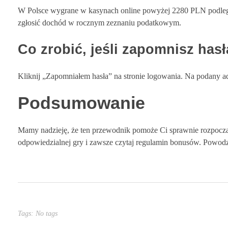
W Polsce wygrane w kasynach online powyżej 2280 PLN podleg
zgłosić dochód w rocznym zeznaniu podatkowym.
Co zrobić, jeśli zapomnisz has
Kliknij „Zapomniałem hasła” na stronie logowania. Na podany adr
Podsumowanie
Mamy nadzieję, że ten przewodnik pomoże Ci sprawnie rozpocząć
odpowiedzialnej gry i zawsze czytaj regulamin bonusów. Powod
Tags: No tags