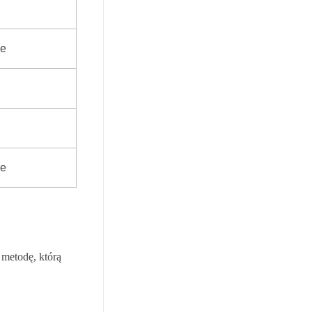
ze
ze
metodę, którą