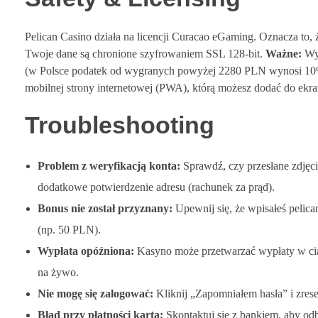
Pelican Casino działa na licencji Curacao eGaming. Oznacza to,
Twoje dane są chronione szyfrowaniem SSL 128-bit.
Ważne:
Wyg
(w Polsce podatek od wygranych powyżej 2280 PLN wynosi 10%). 
mobilnej strony internetowej (PWA), którą możesz dodać do ekr
Troubleshooting
Problem z weryfikacją konta:
Sprawdź, czy przesłane zdjęci
dodatkowe potwierdzenie adresu (rachunek za prąd).
Bonus nie został przyznany:
Upewnij się, że wpisałeś pelic
(np. 50 PLN).
Wypłata opóźniona:
Kasyno może przetwarzać wypłaty w ciągu
na żywo.
Nie mogę się zalogować:
Kliknij „Zapomniałem hasła” i zreset
Błąd przy płatności kartą:
Skontaktuj się z bankiem, aby od