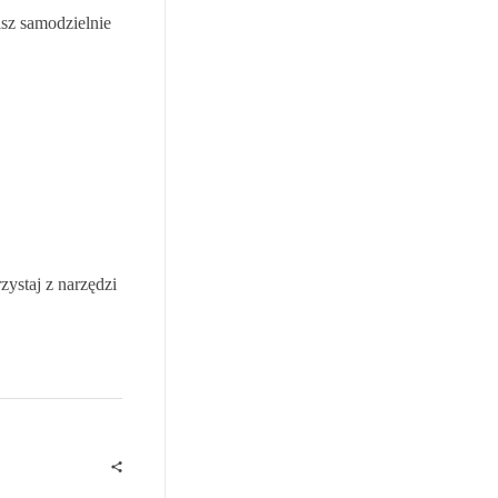
sz samodzielnie
ystaj z narzędzi