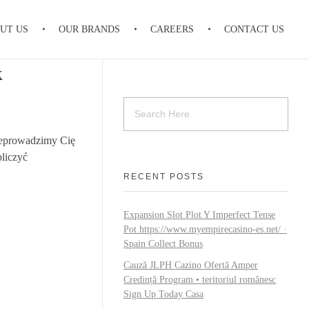
UT US
OUR BRANDS
CAREERS
CONTACT US
k
zeprowadzimy Cię
bliczyć
RECENT POSTS
Expansion Slot Plot Y Imperfect Tense
Pot https://www.myempirecasino-es.net/ ·
Spain Collect Bonus
Cauză JLPH Cazino Ofertă Amper
Credință Program • teritoriul românesc
Sign Up Today Casa