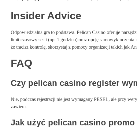
Insider Advice
Odpowiedzialna gra to podstawa. Pelican Casino oferuje narzędz
limit czasowy sesji (np. 1 godzina) oraz opcję samowykluczenia
że tracisz kontrolę, skorzystaj z pomocy organizacji takich jak 
FAQ
Czy pelican casino register 
Nie, podczas rejestracji nie jest wymagany PESEL, ale przy wer
zawiera.
Jak użyć pelican casino promo