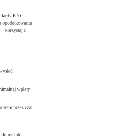
tandardy KYC.
u opodatkowaniu
– korzystaj z
 wysłać
nimalnej wpłaty
portem przez czat
 domyślnie.