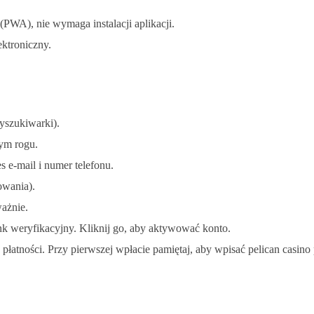
(PWA), nie wymaga instalacji aplikacji.
ektroniczny.
wyszukiwarki).
nym rogu.
s e-mail i numer telefonu.
owania).
ważnie.
nk weryfikacyjny. Kliknij go, aby aktywować konto.
płatności. Przy pierwszej wpłacie pamiętaj, aby wpisać pelican casin