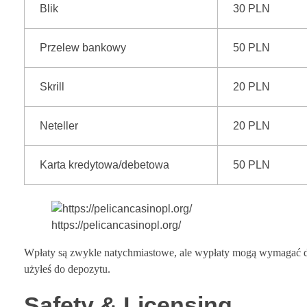
Blik
30 PLN
Przelew bankowy
50 PLN
Skrill
20 PLN
Neteller
20 PLN
Karta kredytowa/debetowa
50 PLN
https://pelicancasinopl.org/
Wpłaty są zwykle natychmiastowe, ale wypłaty mogą wymagać do
użyłeś do depozytu.
Safety & Licensing