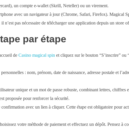
rcard), un compte e-wallet (Skrill, Neteller) ou un virement.
rtphone avec un navigateur à jour (Chrome, Safari, Firefox). Magical 
l n’est pas nécessaire de télécharger une application depuis un store off
tape par étape
accueil de
Casino magical spin
et cliquez sur le bouton “S’inscrire” ou
 personnelles : nom, prénom, date de naissance, adresse postale et l’adr
lisateur unique et un mot de passe robuste, combinant lettres, chiffres e
est proposée pour renforcer la sécurité.
confirmation avec un lien à cliquer. Cette étape est obligatoire pour act
choisissez votre méthode de paiement et effectuez un dépôt. Pensez à co