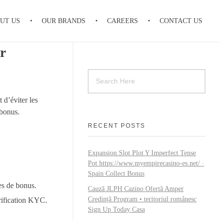
UT US
OUR BRANDS
CAREERS
CONTACT US
r
 d’éviter les
 bonus.
RECENT POSTS
Expansion Slot Plot Y Imperfect Tense
Pot https://www.myempirecasino-es.net/ ·
Spain Collect Bonus
res de bonus.
Cauză JLPH Cazino Ofertă Amper
Credință Program • teritoriul românesc
érification KYC.
Sign Up Today Casa