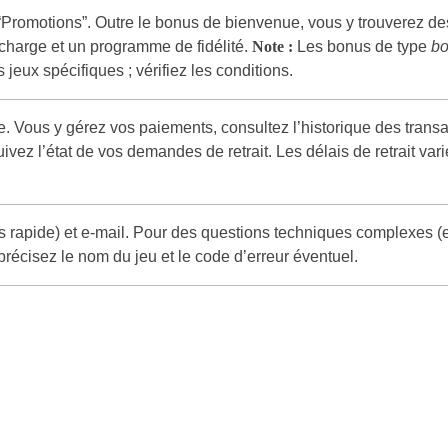
“Promotions”. Outre le bonus de bienvenue, vous y trouverez de
recharge et un programme de fidélité.
Note :
Les bonus de type
b
 jeux spécifiques ; vérifiez les conditions.
e. Vous y gérez vos paiements, consultez l’historique des transa
ivez l’état de vos demandes de retrait. Les délais de retrait vari
us rapide) et e-mail. Pour des questions techniques complexes (e
récisez le nom du jeu et le code d’erreur éventuel.