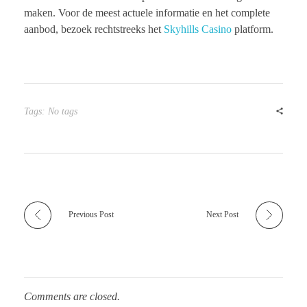
maken. Voor de meest actuele informatie en het complete
aanbod, bezoek rechtstreeks het
Skyhills Casino
platform.
Tags: No tags
Previous Post
Next Post
Comments are closed.