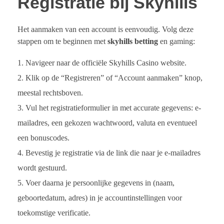
Registratie bij Skyhills
Het aanmaken van een account is eenvoudig. Volg deze
stappen om te beginnen met
skyhills betting
en gaming:
Navigeer naar de officiële Skyhills Casino website.
Klik op de “Registreren” of “Account aanmaken” knop,
meestal rechtsboven.
Vul het registratieformulier in met accurate gegevens: e-
mailadres, een gekozen wachtwoord, valuta en eventueel
een bonuscodes.
Bevestig je registratie via de link die naar je e-mailadres
wordt gestuurd.
Voer daarna je persoonlijke gegevens in (naam,
geboortedatum, adres) in je accountinstellingen voor
toekomstige verificatie.