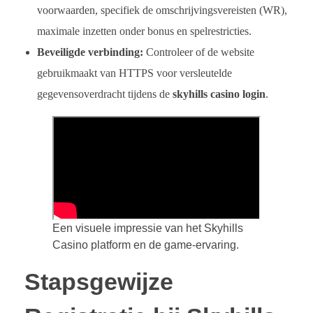
voorwaarden, specifiek de omschrijvingsvereisten (WR),
maximale inzetten onder bonus en spelrestricties.
Beveiligde verbinding:
Controleer of de website
gebruikmaakt van HTTPS voor versleutelde
gegevensoverdracht tijdens de
skyhills casino login
.
Een visuele impressie van het Skyhills
Casino platform en de game-ervaring.
Stapsgewijze