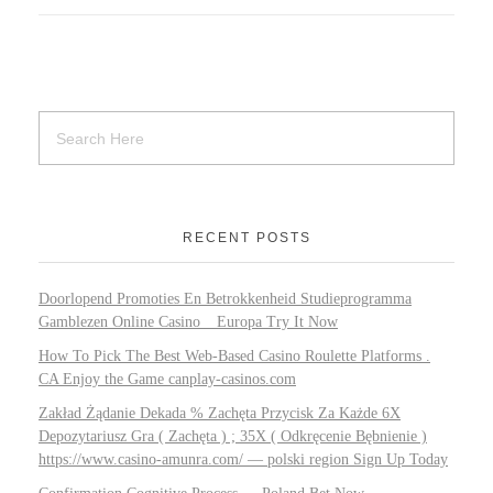
RECENT POSTS
Doorlopend Promoties En Betrokkenheid Studieprogramma
Gamblezen Online Casino _ Europa Try It Now
How To Pick The Best Web-Based Casino Roulette Platforms .
CA Enjoy the Game canplay-casinos.com
Zakład Żądanie Dekada % Zachęta Przycisk Za Każde 6X
Depozytariusz Gra ( Zachęta ) ; 35X ( Odkręcenie Bębnienie )
https://www.casino-amunra.com/ — polski region Sign Up Today