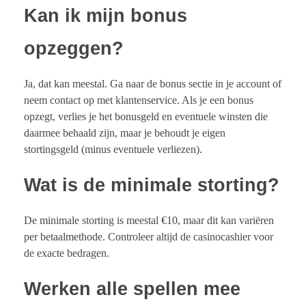
Kan ik mijn bonus
opzeggen?
Ja, dat kan meestal. Ga naar de bonus sectie in je account of
neem contact op met klantenservice. Als je een bonus
opzegt, verlies je het bonusgeld en eventuele winsten die
daarmee behaald zijn, maar je behoudt je eigen
stortingsgeld (minus eventuele verliezen).
Wat is de minimale storting?
De minimale storting is meestal €10, maar dit kan variëren
per betaalmethode. Controleer altijd de casinocashier voor
de exacte bedragen.
Werken alle spellen mee