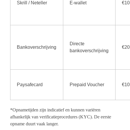
Skrill / Neteller
E-wallet
€10
Directe
Bankoverschrijving
€20
bankoverschrijving
Paysafecard
Prepaid Voucher
€10
*Opnametijden zijn indicatief en kunnen variëren
afhankelijk van verificatieprocedures (KYC). De eerste
opname duurt vaak langer.