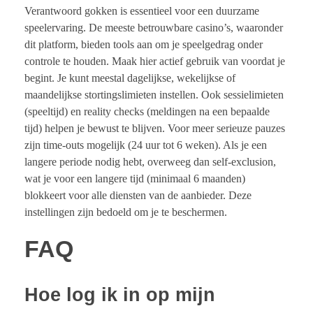
Verantwoord gokken is essentieel voor een duurzame
speelervaring. De meeste betrouwbare casino’s, waaronder
dit platform, bieden tools aan om je speelgedrag onder
controle te houden. Maak hier actief gebruik van voordat je
begint. Je kunt meestal dagelijkse, wekelijkse of
maandelijkse stortingslimieten instellen. Ook sessielimieten
(speeltijd) en reality checks (meldingen na een bepaalde
tijd) helpen je bewust te blijven. Voor meer serieuze pauzes
zijn time-outs mogelijk (24 uur tot 6 weken). Als je een
langere periode nodig hebt, overweeg dan self-exclusion,
wat je voor een langere tijd (minimaal 6 maanden)
blokkeert voor alle diensten van de aanbieder. Deze
instellingen zijn bedoeld om je te beschermen.
FAQ
Hoe log ik in op mijn