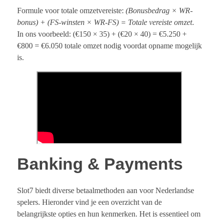
Formule voor totale omzetvereiste:
(Bonusbedrag × WR-
bonus) + (FS-winsten × WR-FS) = Totale vereiste omzet
.
In ons voorbeeld: (€150 × 35) + (€20 × 40) = €5.250 +
€800 = €6.050 totale omzet nodig voordat opname mogelijk
is.
Banking & Payments
Slot7 biedt diverse betaalmethoden aan voor Nederlandse
spelers. Hieronder vind je een overzicht van de
belangrijkste opties en hun kenmerken. Het is essentieel om