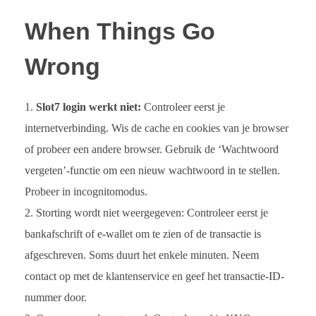
When Things Go
Wrong
Slot7 login werkt niet:
Controleer eerst je
internetverbinding. Wis de cache en cookies van je browser
of probeer een andere browser. Gebruik de ‘Wachtwoord
vergeten’-functie om een nieuw wachtwoord in te stellen.
Probeer in incognitomodus.
Storting wordt niet weergegeven: Controleer eerst je
bankafschrift of e-wallet om te zien of de transactie is
afgeschreven. Soms duurt het enkele minuten. Neem
contact op met de klantenservice en geef het transactie-ID-
nummer door.