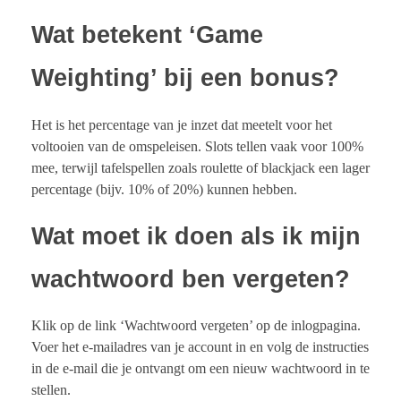
Wat betekent ‘Game
Weighting’ bij een bonus?
Het is het percentage van je inzet dat meetelt voor het
voltooien van de omspeleisen. Slots tellen vaak voor 100%
mee, terwijl tafelspellen zoals roulette of blackjack een lager
percentage (bijv. 10% of 20%) kunnen hebben.
Wat moet ik doen als ik mijn
wachtwoord ben vergeten?
Klik op de link ‘Wachtwoord vergeten’ op de inlogpagina.
Voer het e-mailadres van je account in en volg de instructies
in de e-mail die je ontvangt om een nieuw wachtwoord in te
stellen.