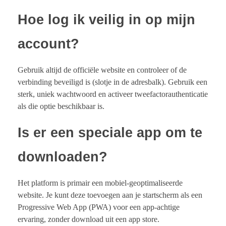
Hoe log ik veilig in op mijn
account?
Gebruik altijd de officiële website en controleer of de
verbinding beveiligd is (slotje in de adresbalk). Gebruik een
sterk, uniek wachtwoord en activeer tweefactorauthenticatie
als die optie beschikbaar is.
Is er een speciale app om te
downloaden?
Het platform is primair een mobiel-geoptimaliseerde
website. Je kunt deze toevoegen aan je startscherm als een
Progressive Web App (PWA) voor een app-achtige
ervaring, zonder download uit een app store.