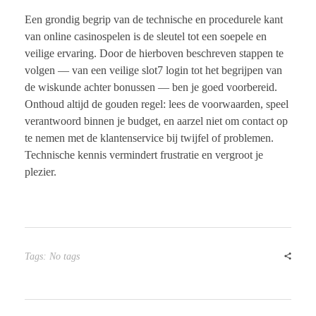
Een grondig begrip van de technische en procedurele kant
van online casinospelen is de sleutel tot een soepele en
veilige ervaring. Door de hierboven beschreven stappen te
volgen — van een veilige slot7 login tot het begrijpen van
de wiskunde achter bonussen — ben je goed voorbereid.
Onthoud altijd de gouden regel: lees de voorwaarden, speel
verantwoord binnen je budget, en aarzel niet om contact op
te nemen met de klantenservice bij twijfel of problemen.
Technische kennis vermindert frustratie en vergroot je
plezier.
Tags: No tags