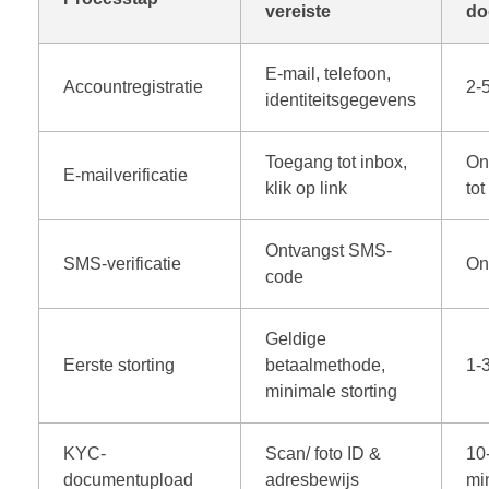
vereiste
do
E-mail, telefoon,
Accountregistratie
2-
identiteitsgegevens
Toegang tot inbox,
On
E-mailverificatie
klik op link
to
Ontvangst SMS-
SMS-verificatie
On
code
Geldige
Eerste storting
betaalmethode,
1-
minimale storting
KYC-
Scan/ foto ID &
10
documentupload
adresbewijs
mi