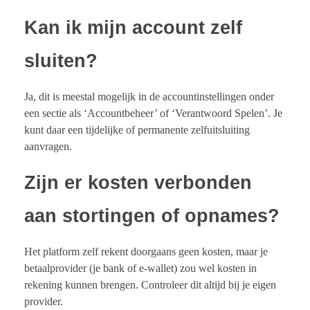
Kan ik mijn account zelf
sluiten?
Ja, dit is meestal mogelijk in de accountinstellingen onder
een sectie als ‘Accountbeheer’ of ‘Verantwoord Spelen’. Je
kunt daar een tijdelijke of permanente zelfuitsluiting
aanvragen.
Zijn er kosten verbonden
aan stortingen of opnames?
Het platform zelf rekent doorgaans geen kosten, maar je
betaalprovider (je bank of e-wallet) zou wel kosten in
rekening kunnen brengen. Controleer dit altijd bij je eigen
provider.