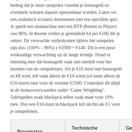
bedrag dat je moet omspelen voordat je bonusgeld en
eventuele winsten daaruit opneembaar worden. Laten we
een realistisch scenario doornemen met een specifiek spel.
Je speelt een slotmachine met een RTP (Return to Player)
van 96%. In theorie verlies je gemiddeld €4 per €100 die je
omzet. De verwachte verlieskosten tijdens het omspelen
zijn dus: (100% – 96%) x €3500 = €140. Dit is een puur
wiskundige verwachting op de lange termijn. Houd er
rekening mee dat bonusgeld vaak niet meetelt voor het
inzetten van de omspeleisen. Als je €10 inzet met bonusgeld
en €8 wint, telt vaak alleen de €10-winst (of soms alleen de
€10-inzet) mee voor de vereiste €3500. Controleer dit altijd
in de bonusvoorwaarden onder ‘Game Weighting’.
Tafelspellen zoals blackjack tellen vaak maar voor 10%
mee. Dus een €10-inzet in blackjack telt slechts als €1 voor
je omspeleisen.
Technische
Ge
Processtap