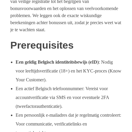
van veilige registratie tot het begrijpen van
bonusvoorwaarden en het oplossen van veelvoorkomende
problemen. We leggen ook de exacte wiskundige
berekeningen achter bonussen uit, zodat je precies weet wat
je te wachten staat.
Prerequisites
Een geldig Belgisch identiteitsbewijs (eID)
: Nodig
voor leeftijdsverificatie (18+) en het KYC-proces (Know
Your Customer).
Een actief Belgisch telefoonnummer: Vereist voor
accountverificatie via SMS en voor eventuele 2FA
(tweefactorauthenticatie).
Een persoonlijk e-mailadres dat je regelmatig controleert:
Voor communicatie, verificatielinks en