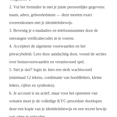
Vul het formulier in met je juiste persoonlijke gegevens:
naam, adres, geboortedatum — deze moeten exact
overeenkomen met je identiteitsbewijs.
Bevestig je e-mailadres en telefoonnummer door de
ontvangen verificatiecodes in te voeren.
Accepteer de algemene voorwaarden en het
privacybeleid. Lees deze aandachtig door, vooral de secties
over bonusvoorwaarden en verantwoord spel.
Stel je slot7 login in: kies een sterk wachtwoord
(minimaal 12 tekens, combinatie van hoofdletters, kleine
letters, cijfers en symbolen).
Je account is nu actief, maar voor het opnemen van
winsten moet je de volledige KYC-procedure doorlopen
door een kopie van je identiteitsbewijs en een recent bewijs
van adres te uploaden.