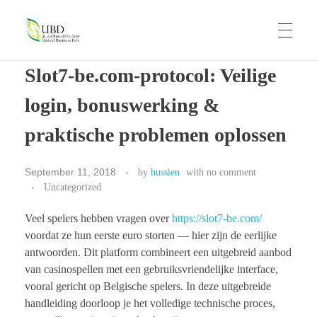
UBD
United Business Development
Slot7-be.com-protocol: Veilige
HOME
login, bonuswerking &
praktische problemen oplossen
ABOUT US
September 11, 2018
by
hussien
with
no comment
Uncategorized
OUR BRANDS
Veel spelers hebben vragen over
https://slot7-be.com/
voordat ze hun eerste euro storten — hier zijn de eerlijke
antwoorden. Dit platform combineert een uitgebreid aanbod
CAREERS
van casinospellen met een gebruiksvriendelijke interface,
vooral gericht op Belgische spelers. In deze uitgebreide
handleiding doorloop je het volledige technische proces,
CONTACT US