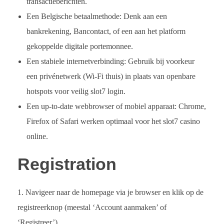
transactieberichten.
Een Belgische betaalmethode: Denk aan een
bankrekening, Bancontact, of een aan het platform
gekoppelde digitale portemonnee.
Een stabiele internetverbinding: Gebruik bij voorkeur
een privénetwerk (Wi-Fi thuis) in plaats van openbare
hotspots voor veilig slot7 login.
Een up-to-date webbrowser of mobiel apparaat: Chrome,
Firefox of Safari werken optimaal voor het slot7 casino
online.
Registration
Navigeer naar de homepage via je browser en klik op de
registreerknop (meestal ‘Account aanmaken’ of
‘Registreer’).