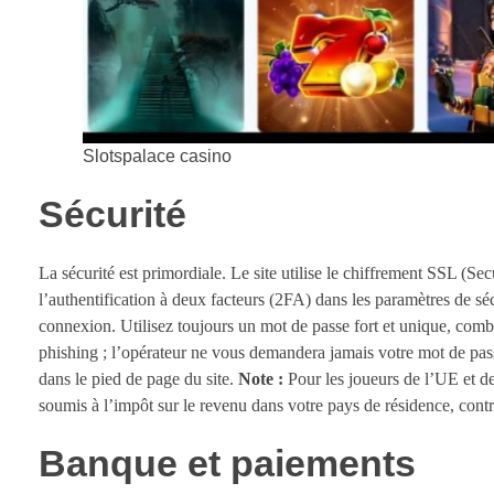
Slotspalace casino
Sécurité
La sécurité est primordiale. Le site utilise le chiffrement SSL (S
l’authentification à deux facteurs (2FA) dans les paramètres de sé
connexion. Utilisez toujours un mot de passe fort et unique, combi
phishing ; l’opérateur ne vous demandera jamais votre mot de pass
dans le pied de page du site.
Note :
Pour les joueurs de l’UE et d
soumis à l’impôt sur le revenu dans votre pays de résidence, con
Banque et paiements