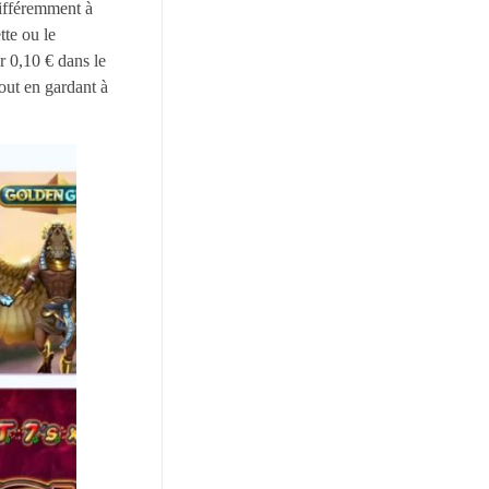
différemment à
te ou le
 0,10 € dans le
out en gardant à