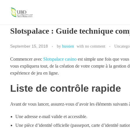
UBD
United Business Development
Slotspalace : Guide technique comp
September 15, 2018
by
hussien
with
no comment
Uncatego
Commencer avec
Slotspalace casino
est simple une fois que vous 
vous expliquera tout, de la création de votre compte à la gestion 
expérience de jeu en ligne.
Liste de contrôle rapide
Avant de vous lancer, assurez-vous d’avoir les éléments suivants 
Une adresse e-mail valide et accessible.
Une pièce d’identité officielle (passeport, carte d’identité nati