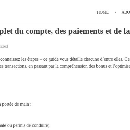
HOME
ABO
let du compte, des paiements et de la
rized
connaissez les étapes – ce guide vous détaille chacune d’entre elles. Ce
des transactions, en passant par la compréhension des bonus et l’optimis
à portée de main :
onale ou permis de conduire).