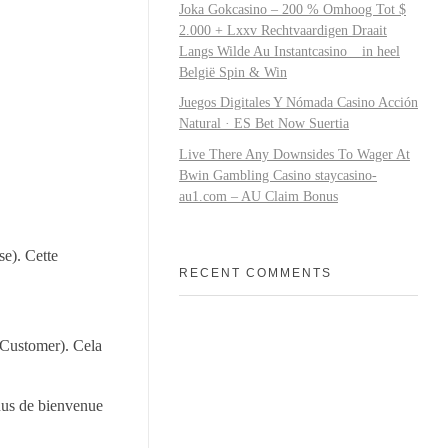
Joka Gokcasino – 200 % Omhoog Tot $
2.000 + Lxxv Rechtvaardigen Draait
Langs Wilde Au Instantcasino _ in heel
België Spin & Win
Juegos Digitales Y Nómada Casino Acción
Natural · ES Bet Now Suertia
Live There Any Downsides To Wager At
Bwin Gambling Casino staycasino-
au1.com – AU Claim Bonus
se). Cette
RECENT COMMENTS
 Customer). Cela
onus de bienvenue