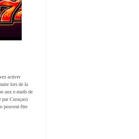
vez activer
aire lors de la
ion aux e-mails de
ée par Curaçao)
o peuvent être