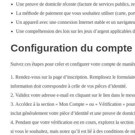
Une preuve de domicile récente (facture de services publics, re
La méthode de paiement que vous souhaitez utiliser (carte, porte
Un appareil avec une connexion Internet stable et un navigateur
Une compréhension des lois sur les jeux d’argent applicables d
Configuration du compte
Suivez ces étapes pour créer et configurer votre compte de manièr
Rendez-vous sur la page d’inscription. Remplissez le formulair
information doit correspondre à celle de vos pièces d’identité.
Validez votre adresse e-mail en cliquant sur le lien dans le me
Accédez à la section « Mon Compte » ou « Vérification » pou
inclut généralement votre pièce d’identité et une preuve de domici
Pendant que votre vérification est en cours, explorez la section
si vous le souhaitez, mais notez qu’il est lié à des conditions de 