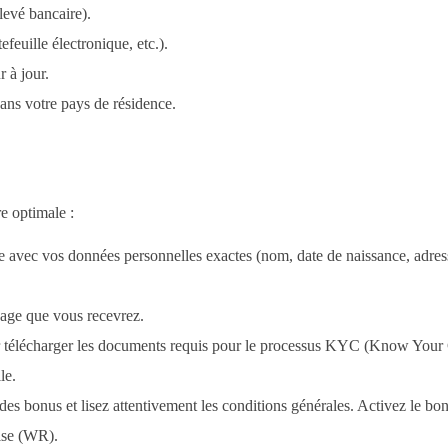
levé bancaire).
feuille électronique, etc.).
 à jour.
ans votre pays de résidence.
e optimale :
e avec vos données personnelles exactes (nom, date de naissance, adres
ssage que vous recevrez.
r télécharger les documents requis pour le processus KYC (Know Your
le.
 des bonus et lisez attentivement les conditions générales. Activez le b
mise (WR).