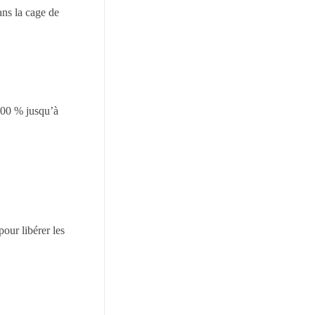
ans la cage de
100 % jusqu’à
our libérer les