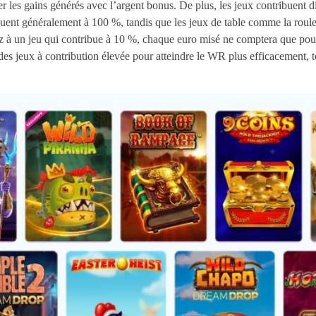
er les gains générés avec l’argent bonus. De plus, les jeux contribuent 
uent généralement à 100 %, tandis que les jeux de table comme la roulet
z à un jeu qui contribue à 10 %, chaque euro misé ne comptera que pour
 des jeux à contribution élevée pour atteindre le WR plus efficacement, t