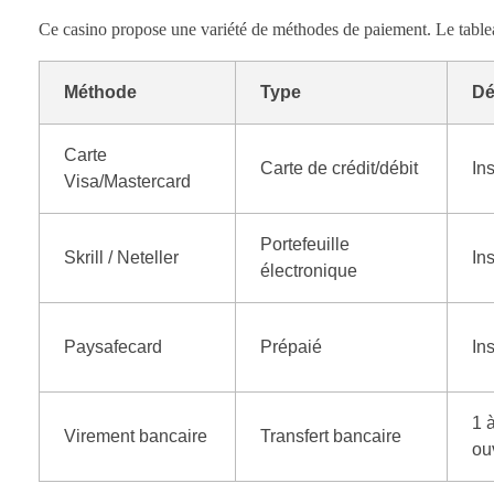
Ce casino propose une variété de méthodes de paiement. Le tablea
Méthode
Type
Dé
Carte
Carte de crédit/débit
In
Visa/Mastercard
Portefeuille
Skrill / Neteller
In
électronique
Paysafecard
Prépaié
In
1 
Virement bancaire
Transfert bancaire
ou