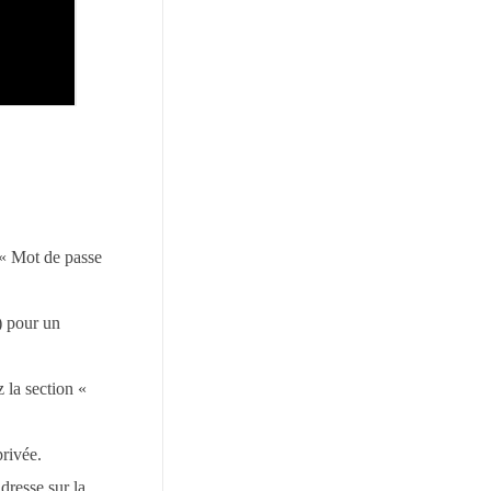
n « Mot de passe
) pour un
 la section «
rivée.
dresse sur la