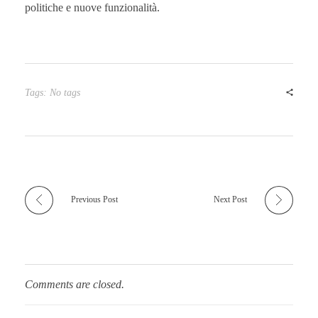
politiche e nuove funzionalità.
Tags: No tags
Previous Post
Next Post
Comments are closed.