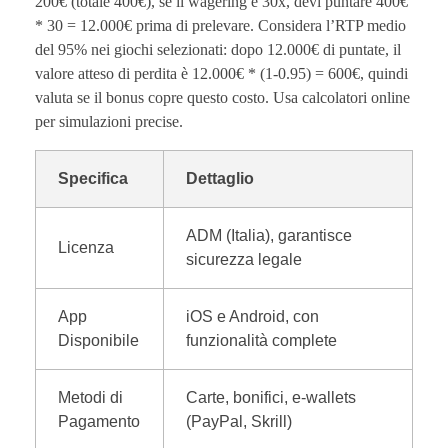
200€ (totale 400€), se il wagering è 30x, devi puntare 400€
* 30 = 12.000€ prima di prelevare. Considera l’RTP medio
del 95% nei giochi selezionati: dopo 12.000€ di puntate, il
valore atteso di perdita è 12.000€ * (1-0.95) = 600€, quindi
valuta se il bonus copre questo costo. Usa calcolatori online
per simulazioni precise.
Specifica
Dettaglio
ADM (Italia), garantisce
Licenza
sicurezza legale
App
iOS e Android, con
Disponibile
funzionalità complete
Metodi di
Carte, bonifici, e-wallets
Pagamento
(PayPal, Skrill)