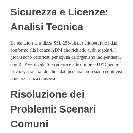
Sicurezza e Licenze:
Analisi Tecnica
La piattaforma utilizza SSL 256-bit per crittografare i dati,
conforme alla licenza ADM che richiede audit regolari. I
giochi sono certificati per equità da organismi indipendenti,
con RTP verificati. Snai aderisce alle norme GDPR per la
privacy, assicurando che i dati personali non siano condivisi
con terzi senza consenso.
Risoluzione dei
Problemi: Scenari
Comuni