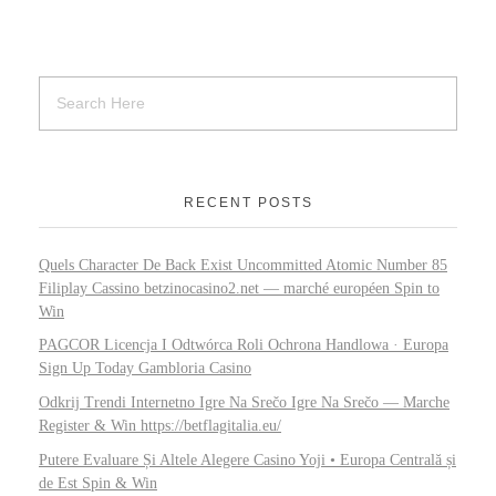
RECENT POSTS
Quels Character De Back Exist Uncommitted Atomic Number 85
Filiplay Cassino betzinocasino2.net — marché européen Spin to
Win
PAGCOR Licencja I Odtwórca Roli Ochrona Handlowa · Europa
Sign Up Today Gambloria Casino
Odkrij Trendi Internetno Igre Na Srečo Igre Na Srečo — Marche
Register & Win https://betflagitalia.eu/
Putere Evaluare Și Altele Alegere Casino Yoji • Europa Centrală și
de Est Spin & Win