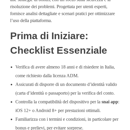
risoluzione dei problemi. Progettata per utenti esperti,
fornisce analisi dettagliate e scenari pratici per ottimizzare
l’uso della piattaforma.
Prima di Iniziare:
Checklist Essenziale
Verifica di avere almeno 18 anni e di risiedere in Italia,
come richiesto dalla licenza ADM.
Assicurati di disporre di un documento d’identità valido
(carta d’identità o passaporto) per la verifica del conto.
Controlla la compatibilità del dispositivo per la
snai app
:
iOS 12+ o Android 8+ per prestazioni ottimali.
Familiarizza con i termini e condizioni, in particolare per
bonus e prelievi, per evitare sorprese.