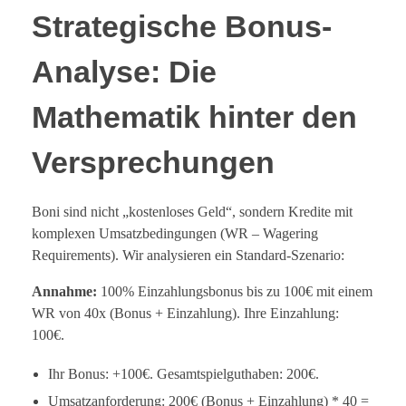
Strategische Bonus-
Analyse: Die
Mathematik hinter den
Versprechungen
Boni sind nicht „kostenloses Geld“, sondern Kredite mit
komplexen Umsatzbedingungen (WR – Wagering
Requirements). Wir analysieren ein Standard-Szenario:
Annahme:
100% Einzahlungsbonus bis zu 100€ mit einem
WR von 40x (Bonus + Einzahlung). Ihre Einzahlung:
100€.
Ihr Bonus: +100€. Gesamtspielguthaben: 200€.
Umsatzanforderung: 200€ (Bonus + Einzahlung) * 40 =