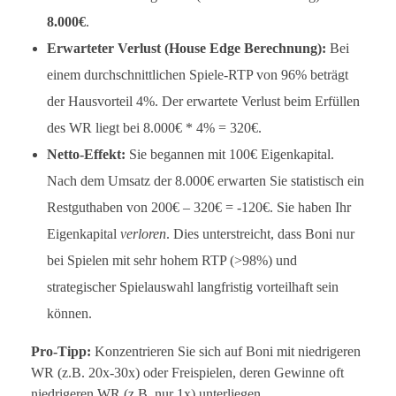
8.000€
.
Erwarteter Verlust (House Edge Berechnung):
Bei
einem durchschnittlichen Spiele-RTP von 96% beträgt
der Hausvorteil 4%. Der erwartete Verlust beim Erfüllen
des WR liegt bei 8.000€ * 4% = 320€.
Netto-Effekt:
Sie begannen mit 100€ Eigenkapital.
Nach dem Umsatz der 8.000€ erwarten Sie statistisch ein
Restguthaben von 200€ – 320€ = -120€. Sie haben Ihr
Eigenkapital
verloren
. Dies unterstreicht, dass Boni nur
bei Spielen mit sehr hohem RTP (>98%) und
strategischer Spielauswahl langfristig vorteilhaft sein
können.
Pro-Tipp:
Konzentrieren Sie sich auf Boni mit niedrigeren
WR (z.B. 20x-30x) oder Freispielen, deren Gewinne oft
niedrigeren WR (z.B. nur 1x) unterliegen.