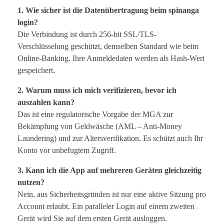
1. Wie sicher ist die Datenübertragung beim spinanga
login?
Die Verbindung ist durch 256-bit SSL/TLS-
Verschlüsselung geschützt, demselben Standard wie beim
Online-Banking. Ihre Anmeldedaten werden als Hash-Wert
gespeichert.
2. Warum muss ich mich verifizieren, bevor ich
auszahlen kann?
Das ist eine regulatorische Vorgabe der MGA zur
Bekämpfung von Geldwäsche (AML – Anti-Money
Laundering) und zur Altersverifikation. Es schützt auch Ihr
Konto vor unbefugtem Zugriff.
3. Kann ich die App auf mehreren Geräten gleichzeitig
nutzen?
Nein, aus Sicherheitsgründen ist nur eine aktive Sitzung pro
Account erlaubt. Ein paralleler Login auf einem zweiten
Gerät wird Sie auf dem ersten Gerät ausloggen.