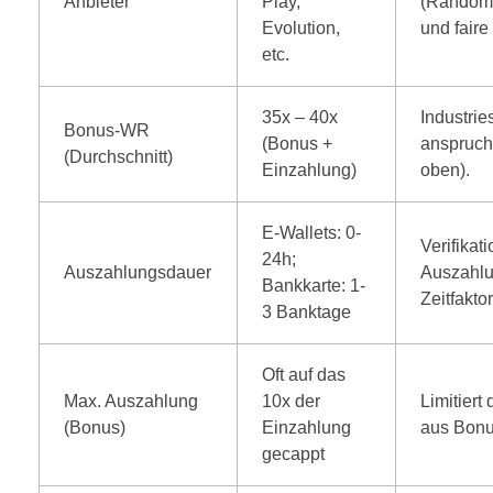
Anbieter
Play,
(Random
Evolution,
und fair
etc.
35x – 40x
Industri
Bonus-WR
(Bonus +
anspruch
(Durchschnitt)
Einzahlung)
oben).
E-Wallets: 0-
Verifikat
24h;
Auszahlungsdauer
Auszahlun
Bankkarte: 1-
Zeitfaktor
3 Banktage
Oft auf das
Max. Auszahlung
10x der
Limitiert
(Bonus)
Einzahlung
aus Bonu
gecappt