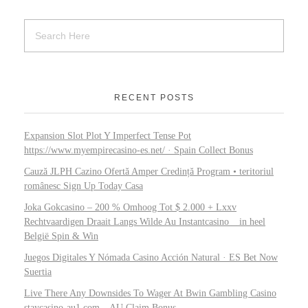
RECENT POSTS
Expansion Slot Plot Y Imperfect Tense Pot
https://www.myempirecasino-es.net/ · Spain Collect Bonus
Cauză JLPH Cazino Ofertă Amper Credință Program • teritoriul
românesc Sign Up Today Casa
Joka Gokcasino – 200 % Omhoog Tot $ 2.000 + Lxxv
Rechtvaardigen Draait Langs Wilde Au Instantcasino _ in heel
België Spin & Win
Juegos Digitales Y Nómada Casino Acción Natural · ES Bet Now
Suertia
Live There Any Downsides To Wager At Bwin Gambling Casino
staycasino-au1.com – AU Claim Bonus