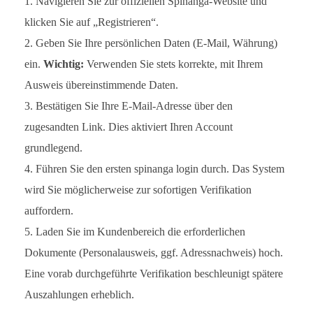
Navigieren Sie zur offiziellen Spinanga-Website und
klicken Sie auf „Registrieren“.
Geben Sie Ihre persönlichen Daten (E-Mail, Währung)
ein.
Wichtig:
Verwenden Sie stets korrekte, mit Ihrem
Ausweis übereinstimmende Daten.
Bestätigen Sie Ihre E-Mail-Adresse über den
zugesandten Link. Dies aktiviert Ihren Account
grundlegend.
Führen Sie den ersten spinanga login durch. Das System
wird Sie möglicherweise zur sofortigen Verifikation
auffordern.
Laden Sie im Kundenbereich die erforderlichen
Dokumente (Personalausweis, ggf. Adressnachweis) hoch.
Eine vorab durchgeführte Verifikation beschleunigt spätere
Auszahlungen erheblich.