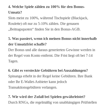
4. Welche Spiele zählen zu 100% für den Bonus-
Umsatz?
Slots meist zu 100%, während Tischspiele (Blackjack,
Roulette) oft nur zu 5-10% zählen. Die genauen
„Beitragsquoten“ finden Sie in den Bonus-AGB.
5. Was passiert, wenn ich meinen Bonus nicht innerhalb
der Umsatzfrist schaffe?
Der Bonus und alle daraus generierten Gewinne werden in
der Regel vom Konto entfernt. Die Frist liegt oft bei 7-14
Tagen.
6. Gibt es versteckte Gebühren bei Auszahlungen?
Spinanga erhebt in der Regel keine Gebühren. Ihre Bank
oder Ihr E-Wallet-Anbieter kann jedoch
Transaktionsgebühren verlangen.
7. Wie wird der Zufall bei Spielen gewährleistet?
Durch RNGs, die regelmäßig von unabhängigen Prüfstellen