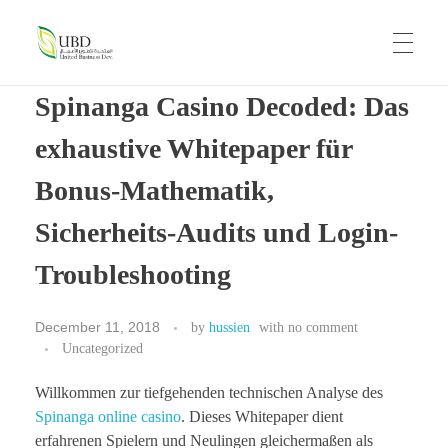
UBD
United Business Development
Spinanga Casino Decoded: Das
HOME
exhaustive Whitepaper für
Bonus-Mathematik,
ABOUT US
Sicherheits-Audits und Login-
Troubleshooting
OUR BRANDS
December 11, 2018
by
hussien
with
no comment
Uncategorized
CAREERS
Willkommen zur tiefgehenden technischen Analyse des
Spinanga online casino
. Dieses Whitepaper dient
erfahrenen Spielern und Neulingen gleichermaßen als
CONTACT US