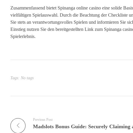
Zusammenfassend bietet Spinanga online casino eine solide Basis 
vielfältigen Spielauswahl. Durch die Beachtung der Checkliste u
Sie stets an verantwortungsvolles Spielen und informieren Sie s
Einstieg nutzen Sie den bereitgestellten Link zum Spinanga casino
Spielerlebnis.
Tags: No tags
Previous Post