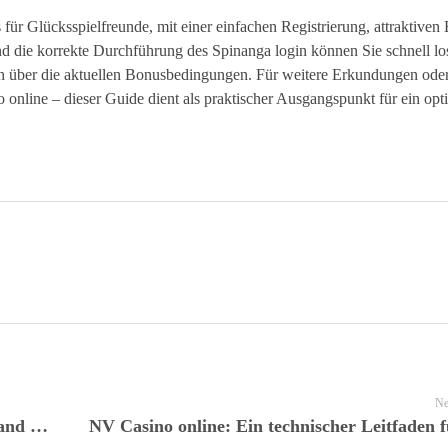
für Glücksspielfreunde, mit einer einfachen Registrierung, attraktiven
nd die korrekte Durchführung des Spinanga login können Sie schnell l
ich über die aktuellen Bonusbedingungen. Für weitere Erkundungen ode
 online – dieser Guide dient als praktischer Ausgangspunkt für ein opt
Ne
Madslots Bonus Guide: Securely Claiming and Using Promo Offers