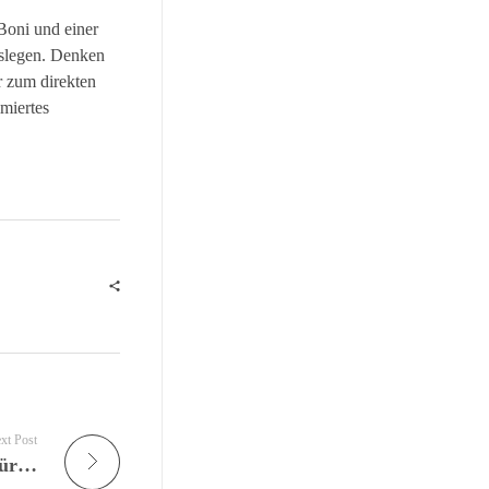
 Boni und einer
oslegen. Denken
r zum direkten
imiertes
xt Post
NV Casino online: Ein technischer Leitfaden für sichere Registrierung, Bonusberechnung und Einzahlungen