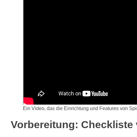
Ein Video, das die Einrichtung und Features von Spi
Vorbereitung: Checkliste 