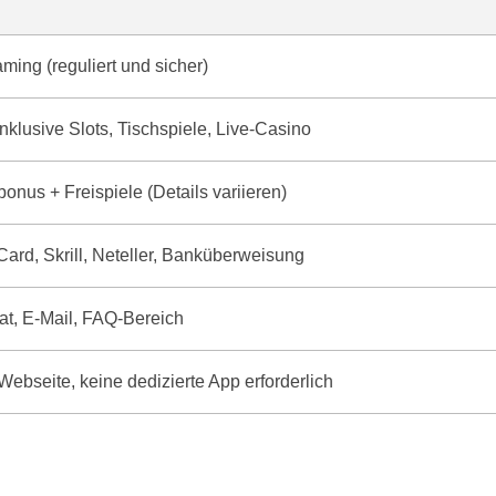
ing (reguliert und sicher)
inklusive Slots, Tischspiele, Live-Casino
onus + Freispiele (Details variieren)
Card, Skrill, Neteller, Banküberweisung
at, E-Mail, FAQ-Bereich
ebseite, keine dedizierte App erforderlich