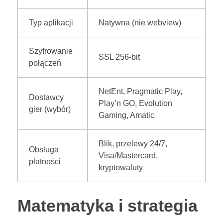
Typ aplikacji
Natywna (nie webview)
Szyfrowanie
SSL 256-bit
połączeń
NetEnt, Pragmatic Play,
Dostawcy
Play’n GO, Evolution
gier (wybór)
Gaming, Amatic
Blik, przelewy 24/7,
Obsługa
Visa/Mastercard,
płatności
kryptowaluty
Matematyka i strategia