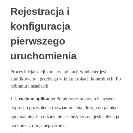
Rejestracja i
konfiguracja
pierwszego
uruchomienia
Proces inicjalizacji konta w aplikacji Spinbetter jest
zunifikowany i przebiega w kilku krokach kontrolnych. Po
pobraniu i instalacji:
Uruchom aplikację:
Po pierwszym otwarciu system
poprosi o pozwolenia (powiadomienia, dostęp do pamięci –
opcjonalnie). Ich udzielenie jest bezpieczne, jeśli aplikacja
pochodzi z oficjalnego źródła.