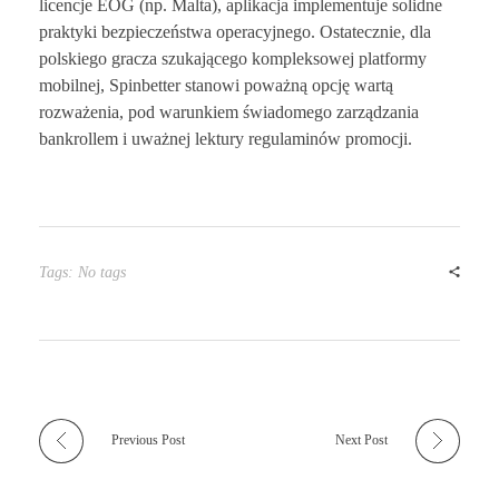
licencje EOG (np. Malta), aplikacja implementuje solidne
praktyki bezpieczeństwa operacyjnego. Ostatecznie, dla
polskiego gracza szukającego kompleksowej platformy
mobilnej, Spinbetter stanowi poważną opcję wartą
rozważenia, pod warunkiem świadomego zarządzania
bankrollem i uważnej lektury regulaminów promocji.
Tags: No tags
Previous Post
Next Post