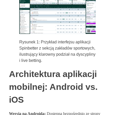
Rysunek 1: Przykład interfejsu aplikacji
Spinbetter z sekcją zakładów sportowych,
ilustrujący klarowny podział na dyscypliny
i live betting.
Architektura aplikacji
mobilnej: Android vs.
iOS
Wersja na Androida:
Dostępna bezpośrednio ze strony