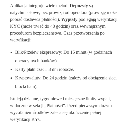
Aplikacja integruje wiele metod.
Depozyty
są
natychmiastowe, bez prowizji od operatora (prowizję może
pobrać dostawca płatności).
Wypłaty
podlegają weryfikacji
KYC (może trwać do 48 godzin) oraz wewnętrznym
procedurom bezpieczeństwa. Czas przetworzenia po
weryfikacji:
Blik/Przelew ekspresowy: Do 15 minut (w godzinach
operacyjnych banków).
Karty płatnicze: 1-3 dni robocze.
Kryptowaluty: Do 24 godzin (zależy od obciążenia sieci
blockchain).
Istnieją dzienne, tygodniowe i miesięczne limity wypłat,
widoczne w sekcji „Płatności”. Przed pierwszym dużym
wycofaniem środków zaleca się ukończenie pełnej
weryfikacji KYC.