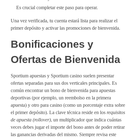
Es crucial completar este paso para operar.
Una vez verificada, tu cuenta estará lista para realizar el
primer depósito y activar las promociones de bienvenida.
Bonificaciones y
Ofertas de Bienvenida
Sportium apuestas y Sportium casino suelen presentar
ofertas separadas para sus dos verticales principales. Es
común encontrar un bono de bienvenida para apuestas
deportivas (por ejemplo, un reembolso en la primera
apuesta) y otro para casino (como un porcentaje extra sobre
el primer depósito). La clave técnica reside en los
requisitos
de apuesta (rollover)
, un multiplicador que indica cuántas
veces debes jugar el importe del bono antes de poder retirar
las ganancias derivadas del mismo. Siempre revisa este