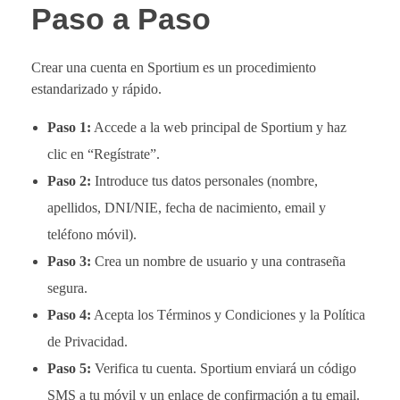
Paso a Paso
Crear una cuenta en Sportium es un procedimiento
estandarizado y rápido.
Paso 1:
Accede a la web principal de Sportium y haz
clic en “Regístrate”.
Paso 2:
Introduce tus datos personales (nombre,
apellidos, DNI/NIE, fecha de nacimiento, email y
teléfono móvil).
Paso 3:
Crea un nombre de usuario y una contraseña
segura.
Paso 4:
Acepta los Términos y Condiciones y la Política
de Privacidad.
Paso 5:
Verifica tu cuenta. Sportium enviará un código
SMS a tu móvil y un enlace de confirmación a tu email.