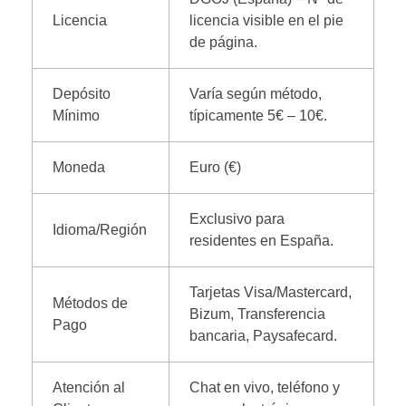
Licencia
licencia visible en el pie
de página.
Depósito
Varía según método,
Mínimo
típicamente 5€ – 10€.
Moneda
Euro (€)
Exclusivo para
Idioma/Región
residentes en España.
Tarjetas Visa/Mastercard,
Métodos de
Bizum, Transferencia
Pago
bancaria, Paysafecard.
Atención al
Chat en vivo, teléfono y