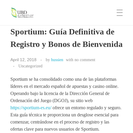
UBD
United Business Development
Sportium: Guía Definitiva de
HOME
Registro y Bonos de Bienvenida
ABOUT US
April 12, 2018
by
hussien
with
no comment
Uncategorized
Sportium se ha consolidado como una de las plataformas
OUR BRANDS
líderes en el mercado español de apuestas y casino online.
Operando bajo la licencia de la Dirección General de
Ordenación del Juego (DGOJ), su sitio web
https://sportium-es.eu/
ofrece un entorno regulado y seguro.
CAREERS
Esta guía técnica te proporciona un desglose esencial para
comenzar, centrándose en el proceso de registro y las
ofertas clave para nuevos usuarios de Sportium.
CONTACT US