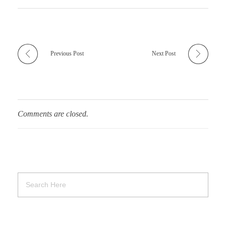
Previous Post
Next Post
Comments are closed.