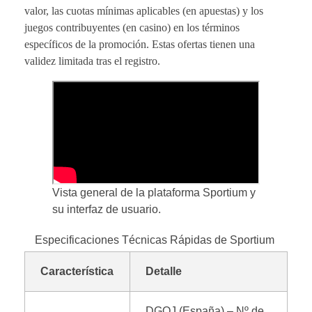
valor, las cuotas mínimas aplicables (en apuestas) y los
juegos contribuyentes (en casino) en los términos
específicos de la promoción. Estas ofertas tienen una
validez limitada tras el registro.
Vista general de la plataforma Sportium y
su interfaz de usuario.
Especificaciones Técnicas Rápidas de Sportium
Característica
Detalle
DGOJ (España) – Nº de