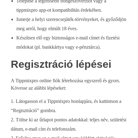
Telepítse a legfrissebb böngészőverziót vagy a
tippmixpro app-ot kompatibilitás érdekében.
Ismerje a helyi szerencsejáték-törvényeket, és győződjön
meg arról, hogy elmúlt 18 éves.
Készítsen elő egy biztonságos e-mail címet és fizetési
módokat (pl. bankkártya vagy e-pénztárca).
Regisztráció lépései
A Tippmixpro online fiók létrehozása egyszerű és gyors.
Kövesse az alábbi lépéseket:
Látogasson el a Tippmixpro honlapjára, és kattintson a
“Regisztráció” gombra.
Töltse ki az űrlapot pontos adatokkal: teljes név, születési
dátum, e-mail cím és telefonszám.