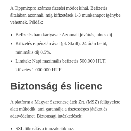
A Tippmixpro számos fizetési módot kínál. Befizetés
általában azonnali, míg kifizetések 1-3 munkanapot igénybe
vehetnek. Példák:
Befizetés bankkártyával: Azonnali jóváírás, nincs díj.
Kifizetés e-pénztárcával (pl. Skrill): 24 órán belül,
minimális díj 0.5%.
Limitek: Napi maximális befizetés 500.000 HUF,
kifizetés 1.000.000 HUF.
Biztonság és licenc
A platform a Magyar Szerencsejáték Zrt. (MSZ) felügyelete
alatt működik, ami garantálja a tisztességes játékot és
adatvédelmet. Biztonsági intézkedések:
SSL titkosítás a tranzakciókhoz.