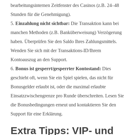
bearbeitungsinternen Zeitfenster des Casinos (z.B. 24–48
Stunden für die Genehmigung).
Einzahlung nicht sichtbar:
Die Transaktion kann bei
manchen Methoden (z.B. Banküberweisung) Verzögerung
haben. Überprüfen Sie den Saldo Ihres Zahlungsmittels.
Wenden Sie sich mit der Transaktions-ID/Ihrem
Kontoauszug an den Support.
Bonus ist gesperrt/gesperrter Kontostand:
Dies
geschieht oft, wenn Sie ein Spiel spielen, das nicht für
Bonusgelder erlaubt ist, oder die maximal erlaubte
Einsatzzwischengrenze pro Runde überschreiten. Lesen Sie
die Bonusbedingungen erneut und kontaktieren Sie den
Support für eine Erklärung.
Extra Tipps: VIP- und