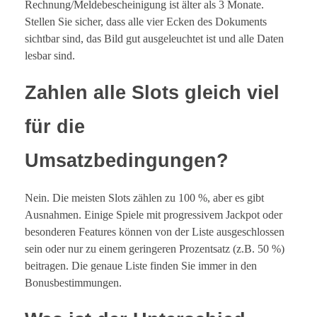
Rechnung/Meldebescheinigung ist älter als 3 Monate.
Stellen Sie sicher, dass alle vier Ecken des Dokuments
sichtbar sind, das Bild gut ausgeleuchtet ist und alle Daten
lesbar sind.
Zahlen alle Slots gleich viel
für die
Umsatzbedingungen?
Nein. Die meisten Slots zählen zu 100 %, aber es gibt
Ausnahmen. Einige Spiele mit progressivem Jackpot oder
besonderen Features können von der Liste ausgeschlossen
sein oder nur zu einem geringeren Prozentsatz (z.B. 50 %)
beitragen. Die genaue Liste finden Sie immer in den
Bonusbestimmungen.