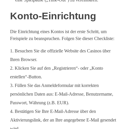
Konto-Einrichtung
Die Einrichtung eines Kontos ist der erste Schritt, um
Freispiele zu beanspruchen. Folgen Sie dieser Checkliste:
Besuchen Sie die offizielle Website des Casinos über
Ihren Browser.
Klicken Sie auf den „Registrieren“- oder „Konto
erstellen“-Button.
Füllen Sie das Anmeldeformular mit korrekten
persönlichen Daten aus: E-Mail-Adresse, Benutzername,
Passwort, Währung (z.B. EUR).
Bestätigen Sie Ihre E-Mail-Adresse über den
Aktivierungslink, der an Ihre angegebene E-Mail gesendet
wird.