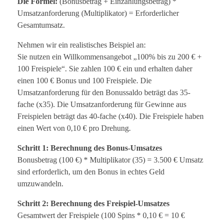
Die Formel:
(Bonusbetrag + Einzahlungsbetrag) *
Umsatzanforderung (Multiplikator) = Erforderlicher
Gesamtumsatz.
Nehmen wir ein realistisches Beispiel an:
Sie nutzen ein Willkommensangebot „100% bis zu 200 € +
100 Freispiele“. Sie zahlen 100 € ein und erhalten daher
einen 100 € Bonus und 100 Freispiele. Die
Umsatzanforderung für den Bonussaldo beträgt das 35-
fache (x35). Die Umsatzanforderung für Gewinne aus
Freispielen beträgt das 40-fache (x40). Die Freispiele haben
einen Wert von 0,10 € pro Drehung.
Schritt 1: Berechnung des Bonus-Umsatzes
Bonusbetrag (100 €) * Multiplikator (35) = 3.500 € Umsatz
sind erforderlich, um den Bonus in echtes Geld
umzuwandeln.
Schritt 2: Berechnung des Freispiel-Umsatzes
Gesamtwert der Freispiele (100 Spins * 0,10 € = 10 €