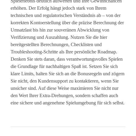
Spielerlebnis deutlich aufwerten und Ihre Gewinnchancen
erhöhen. Der Erfolg hängt jedoch stark von Ihrem
technischen und regulatorischen Verständnis ab – von der
korrekten Kontoerstellung über die präzise Berechnung der
Umsatzlast bis hin zur souveränen Abwicklung von
Verifizierung und Auszahlung. Nutzen Sie die hier
bereitgestellten Berechnungen, Checklisten und
Troubleshooting-Schritte als Ihre persönliche Roadmap.
Denken Sie stets daran, dass verantwortungsvolles Spielen
die Grundlage für nachhaltigen Spaß ist. Setzen Sie sich
klare Limits, halten Sie sich an die Bonusregeln und zögern
Sie nicht, den Kundensupport zu kontaktieren, wenn Sie
unsicher sind. Auf diese Weise maximieren Sie nicht nur
den Wert Ihrer Extra-Drehungen, sondern schaffen auch
eine sichere und angenehme Spielumgebung für sich selbst.