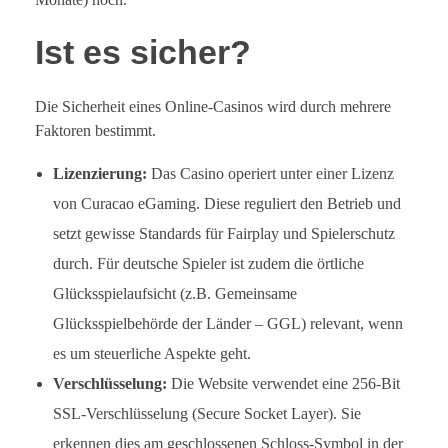
Ist es sicher?
Die Sicherheit eines Online-Casinos wird durch mehrere
Faktoren bestimmt.
Lizenzierung:
Das Casino operiert unter einer Lizenz
von Curacao eGaming. Diese reguliert den Betrieb und
setzt gewisse Standards für Fairplay und Spielerschutz
durch. Für deutsche Spieler ist zudem die örtliche
Glücksspielaufsicht (z.B. Gemeinsame
Glücksspielbehörde der Länder – GGL) relevant, wenn
es um steuerliche Aspekte geht.
Verschlüsselung:
Die Website verwendet eine 256-Bit
SSL-Verschlüsselung (Secure Socket Layer). Sie
erkennen dies am geschlossenen Schloss-Symbol in der