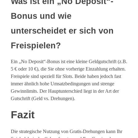
Was ist ein „No Deposit“-
Bonus und wie
unterscheidet er sich von
Freispielen?
Ein „No Deposit“-Bonus ist eine kleine Geldgutschrift (z.B.
5 € oder 10 €), die Sie ohne vorherige Einzahlung erhalten.
Freispiele sind speziell für Slots. Beide haben jedoch fast
immer ähnlich hohe Umsatzbedingungen und strenge
Gewinnlimits. Der Hauptunterschied liegt in der Art der
Gutschrift (Geld vs. Drehungen).
Fazit
Die strategische Nutzung von Gratis-Drehungen kann Ihr