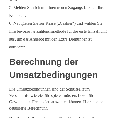
Melden Sie sich mit Ihren neuen Zugangsdaten an Ihrem
Konto an.
Navigieren Sie zur Kasse („Cashier“) und wählen Sie
Ihre bevorzugte Zahlungsmethode für die erste Einzahlung
aus, um das Angebot mit den Extra-Drehungen zu
aktivieren.
Berechnung der
Umsatzbedingungen
Die Umsatzbedingungen sind der Schlüssel zum
Verständnis, wie viel Sie spielen müssen, bevor Sie
Gewinne aus Freispielen auszahlen können. Hier ist eine
detaillierte Berechnung.