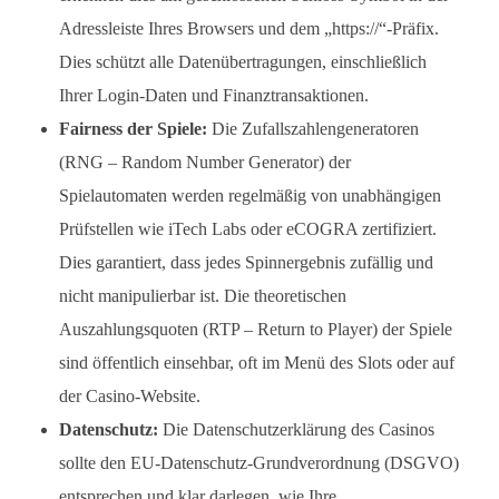
Adressleiste Ihres Browsers und dem „https://“-Präfix.
Dies schützt alle Datenübertragungen, einschließlich
Ihrer Login-Daten und Finanztransaktionen.
Fairness der Spiele:
Die Zufallszahlengeneratoren
(RNG – Random Number Generator) der
Spielautomaten werden regelmäßig von unabhängigen
Prüfstellen wie iTech Labs oder eCOGRA zertifiziert.
Dies garantiert, dass jedes Spinnergebnis zufällig und
nicht manipulierbar ist. Die theoretischen
Auszahlungsquoten (RTP – Return to Player) der Spiele
sind öffentlich einsehbar, oft im Menü des Slots oder auf
der Casino-Website.
Datenschutz:
Die Datenschutzerklärung des Casinos
sollte den EU-Datenschutz-Grundverordnung (DSGVO)
entsprechen und klar darlegen, wie Ihre