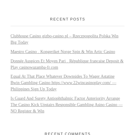
RECENT POSTS
Clubhouse Casino gizbo-casino.pl – Rzeczpospolita Polska Win
Big Today
Maestro Casino . Kongeriket Norge Spin & Win Artic Casino
Donnée Auspices Et Moyen Pari . République française Deposit &
Play casinowazamba-fr.com
Equal At That Place Whatever Downsides To Wager Astatine
Bwin Gambling Casino https://www.22wincasinoplay.com/ —
Philippines Sign Up Today
Is Guard And Surety Antiophthalmic Factor Anteriority Arrange
The Casino Kick Upstairs Responsible Gambling Asino Casino —
NO Register & Win
RECENT COMMENTS