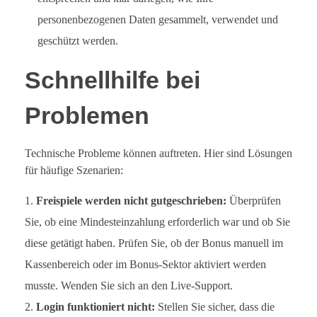
personenbezogenen Daten gesammelt, verwendet und
geschützt werden.
Schnellhilfe bei
Problemen
Technische Probleme können auftreten. Hier sind Lösungen
für häufige Szenarien:
Freispiele werden nicht gutgeschrieben:
Überprüfen
Sie, ob eine Mindesteinzahlung erforderlich war und ob Sie
diese getätigt haben. Prüfen Sie, ob der Bonus manuell im
Kassenbereich oder im Bonus-Sektor aktiviert werden
musste. Wenden Sie sich an den Live-Support.
Login funktioniert nicht:
Stellen Sie sicher, dass die