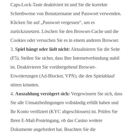
Caps-Lock-Taste deaktiviert ist und Sie die korrekte
Schreibweise von Benutzername und Passwort verwenden.
Klicken Sie auf „Passwort vergessen“, um es
zurückzusetzen. Löschen Sie den Browser-Cache und die
Cookies oder versuchen Sie es in einem anderen Browser.
Spiel hängt oder lädt nicht:
Aktualisieren Sie die Seite
(F5). Stellen Sie sicher, dass Ihre Internetverbindung stabil
ist. Deaktivieren Sie vorübergehend Browser-
Erweiterungen (Ad-Blocker, VPN), die den Spielablauf
stören könnten.
Auszahlung verzögert sich:
Vergewissern Sie sich, dass
Sie alle Umsatzbedingungen vollständig erfüllt haben und
Ihr Konto verifiziert (KYC abgeschlossen) ist. Prüfen Sie
Ihren E-Mail-Posteingang, ob das Casino weitere
Dokumente angefordert hat. Beachten Sie die