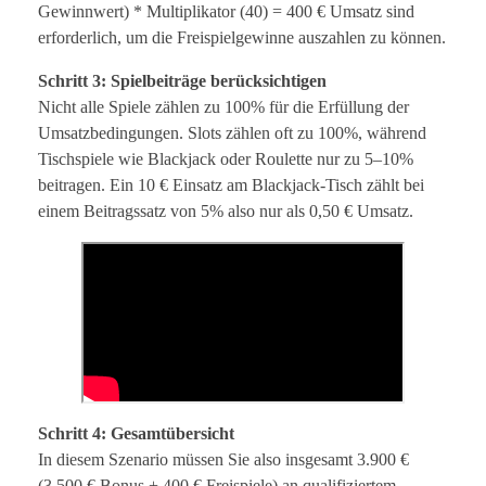
Gewinnwert) * Multiplikator (40) = 400 € Umsatz sind
erforderlich, um die Freispielgewinne auszahlen zu können.
Schritt 3: Spielbeiträge berücksichtigen
Nicht alle Spiele zählen zu 100% für die Erfüllung der
Umsatzbedingungen. Slots zählen oft zu 100%, während
Tischspiele wie Blackjack oder Roulette nur zu 5–10%
beitragen. Ein 10 € Einsatz am Blackjack-Tisch zählt bei
einem Beitragssatz von 5% also nur als 0,50 € Umsatz.
Schritt 4: Gesamtübersicht
In diesem Szenario müssen Sie also insgesamt 3.900 €
(3.500 € Bonus + 400 € Freispiele) an qualifiziertem