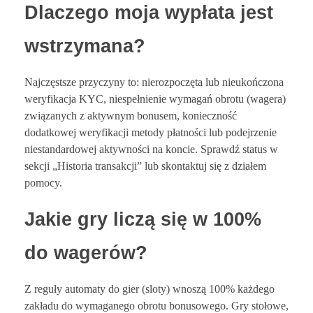
Dlaczego moja wypłata jest
wstrzymana?
Najczęstsze przyczyny to: nierozpoczęta lub nieukończona
weryfikacja KYC, niespełnienie wymagań obrotu (wagera)
związanych z aktywnym bonusem, konieczność
dodatkowej weryfikacji metody płatności lub podejrzenie
niestandardowej aktywności na koncie. Sprawdź status w
sekcji „Historia transakcji” lub skontaktuj się z działem
pomocy.
Jakie gry liczą się w 100%
do wagerów?
Z reguły automaty do gier (sloty) wnoszą 100% każdego
zakładu do wymaganego obrotu bonusowego. Gry stołowe,