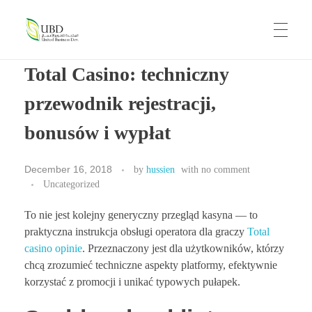
UBD
United Business Development
Total Casino: techniczny
HOME
przewodnik rejestracji,
bonusów i wypłat
ABOUT US
December 16, 2018
by
hussien
with
no comment
Uncategorized
OUR BRANDS
To nie jest kolejny generyczny przegląd kasyna — to
praktyczna instrukcja obsługi operatora dla graczy
Total
casino opinie
. Przeznaczony jest dla użytkowników, którzy
CAREERS
chcą zrozumieć techniczne aspekty platformy, efektywnie
korzystać z promocji i unikać typowych pułapek.
CONTACT US