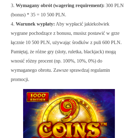
Wymagany obrót (wagering requirement):
300 PLN
(bonus) * 35 = 10 500 PLN.
Warunek wypłaty:
Aby wypłacić jakiekolwiek
wygrane pochodzące z bonusu, musisz postawić w grze
łącznie 10 500 PLN, używając środków z puli 600 PLN.
Pamiętaj, że różne gry (sloty, ruletka, blackjack) mogą
wnosić różny procent (np. 100%, 10%, 0%) do
wymaganego obrotu. Zawsze sprawdzaj regulamin
promocji.