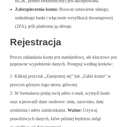
BLIK, portfel elektroniczny) jest akceptowana.
Zabezpieczenia konta:
Rozważ ustawienie silnego,
unikalnego hasła i włączenie weryfikacji dwuetapowej
(2FA), jeśli platforma ją oferuje.
Rejestracja
Proces zakładania konta jest standardowy, ale kluczowe jest
poprawne wypełnienie danych. Postępuj według kroków:
Kliknij przycisk „Zarejestruj się” lub „Załóż konto” w
prawym górnym rogu strony głównej.
W formularzu podaj swój adres e-mail, wymyśl hasło
oraz wprowadź dane osobowe: imię, nazwisko, datę
urodzenia i adres zamieszkania.
Ważne:
Używaj
prawdziwych danych, które później będziesz mógł