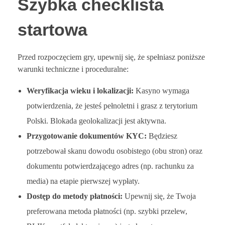
Szybka checklista
startowa
Przed rozpoczęciem gry, upewnij się, że spełniasz poniższe
warunki techniczne i proceduralne:
Weryfikacja wieku i lokalizacji:
Kasyno wymaga
potwierdzenia, że jesteś pełnoletni i grasz z terytorium
Polski. Blokada geolokalizacji jest aktywna.
Przygotowanie dokumentów KYC:
Będziesz
potrzebował skanu dowodu osobistego (obu stron) oraz
dokumentu potwierdzającego adres (np. rachunku za
media) na etapie pierwszej wypłaty.
Dostęp do metody płatności:
Upewnij się, że Twoja
preferowana metoda płatności (np. szybki przelew,