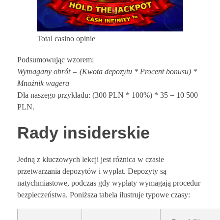
Total casino opinie
Podsumowując wzorem:
Wymagany obrót = (Kwota depozytu * Procent bonusu) *
Mnożnik wagera
Dla naszego przykładu: (300 PLN * 100%) * 35 = 10 500
PLN.
Rady insiderskie
Jedną z kluczowych lekcji jest różnica w czasie
przetwarzania depozytów i wypłat. Depozyty są
natychmiastowe, podczas gdy wypłaty wymagają procedur
bezpieczeństwa. Poniższa tabela ilustruje typowe czasy: