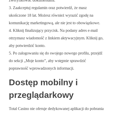
zweryfikować dokumentami.
Zaakceptuj regulamin oraz potwierdź, że masz
ukończone 18 lat. Możesz również wyrazić zgodę na
komunikację marketingową, ale nie jest to obowiązkowe.
Kliknij finalizujący przycisk. Na podany adres e-mail
otrzymasz wiadomość z linkiem aktywacyjnym. Kliknij go,
aby potwierdzić konto.
Po zalogowaniu się do swojego nowego profilu, przejdź
do sekcji „Moje konto”, aby wstępnie sprawdzić
poprawność wprowadzonych informacji.
Dostęp mobilny i
przeglądarkowy
Total Casino nie oferuje dedykowanej aplikacji do pobrania