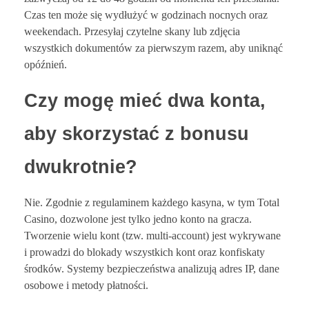
Czas ten może się wydłużyć w godzinach nocnych oraz
weekendach. Przesyłaj czytelne skany lub zdjęcia
wszystkich dokumentów za pierwszym razem, aby uniknąć
opóźnień.
Czy mogę mieć dwa konta,
aby skorzystać z bonusu
dwukrotnie?
Nie. Zgodnie z regulaminem każdego kasyna, w tym Total
Casino, dozwolone jest tylko jedno konto na gracza.
Tworzenie wielu kont (tzw. multi-account) jest wykrywane
i prowadzi do blokady wszystkich kont oraz konfiskaty
środków. Systemy bezpieczeństwa analizują adres IP, dane
osobowe i metody płatności.