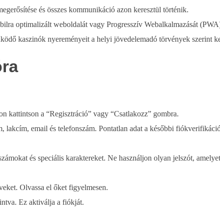
megerősítése és összes kommunikáció azon keresztül történik.
bilra optimalizált weboldalát vagy Progresszív Webalkalmazását (PWA
űködő kaszinók nyereményeit a helyi jövedelemadó törvények szerint kel
óra
on kattintson a “Regisztráció” vagy “Csatlakozz” gombra.
um, lakcím, email és telefonszám. Pontatlan adat a későbbi fiókverifikáci
számokat és speciális karaktereket. Ne használjon olyan jelszót, amelye
lveket. Olvassa el őket figyelmesen.
ntva. Ez aktiválja a fiókját.