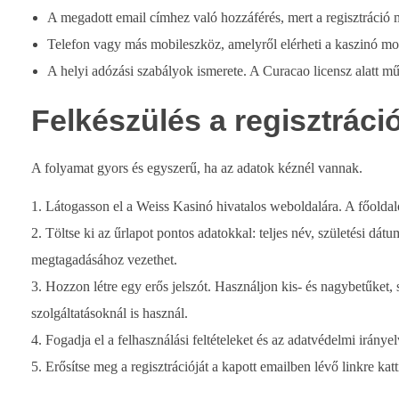
A megadott email címhez való hozzáférés, mert a regisztráció 
Telefon vagy más mobileszköz, amelyről elérheti a kaszinó mo
A helyi adózási szabályok ismerete. A Curacao licensz alatt m
Felkészülés a regisztráci
A folyamat gyors és egyszerű, ha az adatok kéznél vannak.
Látogasson el a Weiss Kasinó hivatalos weboldalára. A főoldal
Töltse ki az űrlapot pontos adatokkal: teljes név, születési dát
megtagadásához vezethet.
Hozzon létre egy erős jelszót. Használjon kis- és nagybetűket, 
szolgáltatásoknál is használ.
Fogadja el a felhasználási feltételeket és az adatvédelmi iránye
Erősítse meg a regisztrációját a kapott emailben lévő linkre katti