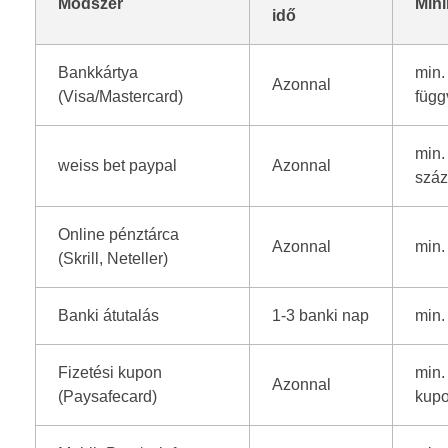
Módszer
Min
idő
Bankkártya
min. 
Azonnal
(Visa/Mastercard)
füg
min.
weiss bet paypal
Azonnal
száz
Online pénztárca
Azonnal
min.
(Skrill, Neteller)
Banki átutalás
1-3 banki nap
min.
Fizetési kupon
min.
Azonnal
(Paysafecard)
kup