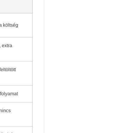
a költség
 extra
ltöltött
 folyamat
 nincs