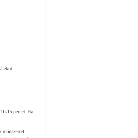
átékot.
 10-15 percet. Ha
ik módszerrel