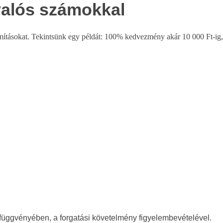
valós számokkal
mításokat. Tekintsünk egy példát: 100% kedvezmény akár 10 000 Ft-ig,
függvényében, a forgatási követelmény figyelembevételével.