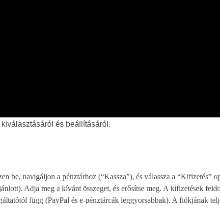
iválasztásáról és beállításáról.
en be, navigáljon a pénztárhoz (“Kassza”), és válassza a “Kifizetés” op
ánlott). Adja meg a kívánt összeget, és erősítse meg. A kifizetések feld
gáltatótól függ (PayPal és e-pénztárcák leggyorsabbak). A fiókjának telj