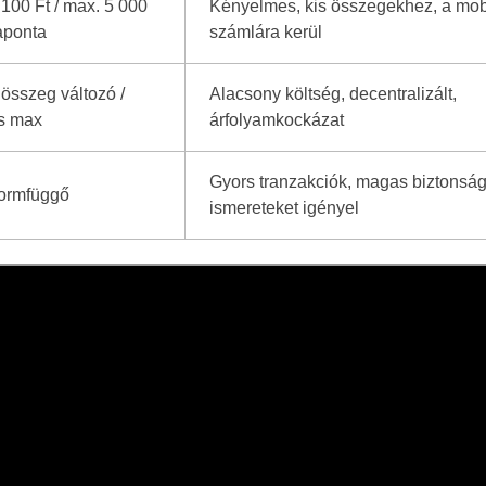
 100 Ft / max. 5 000
Kényelmes, kis összegekhez, a mobi
aponta
számlára kerül
 összeg változó /
Alacsony költség, decentralizált,
s max
árfolyamkockázat
Gyors tranzakciók, magas biztonság,
formfüggő
ismereteket igényel