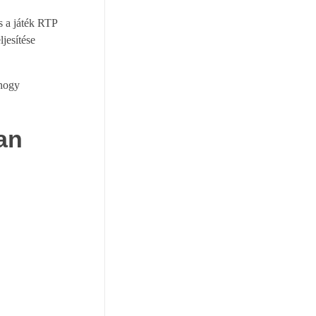
s a játék RTP
jesítése
 hogy
an