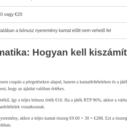
0 vagy €20
talában a bónusz nyeremény kamat előtt nem vehető fel
atika: Hogyan kell kiszámít
nem csupán a pörgetéseken alapul, hanem a kamatfeltételeken és a ját
eni, hogy az ajánlat valóban értékes.
tékű, így a teljes bónusz érték €10. Ha a játék RTP 96%, akkor a vár
tfeltételek vonatkoznak.
yeremény, akkor a teljes kamat összeg €9.60 × 30 = €288. Ezt a össze
kokban.