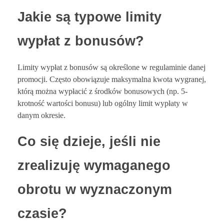
Jakie są typowe limity
wypłat z bonusów?
Limity wypłat z bonusów są określone w regulaminie danej
promocji. Często obowiązuje maksymalna kwota wygranej,
którą można wypłacić z środków bonusowych (np. 5-
krotność wartości bonusu) lub ogólny limit wypłaty w
danym okresie.
Co się dzieje, jeśli nie
zrealizuję wymaganego
obrotu w wyznaczonym
czasie?