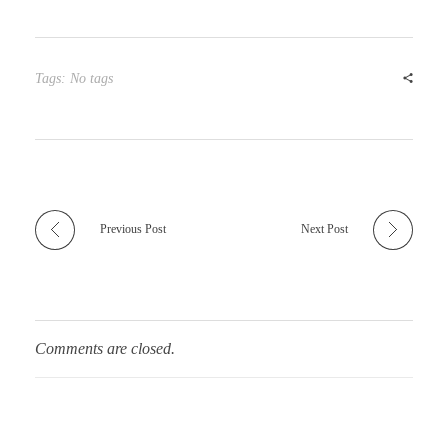
Tags: No tags
Previous Post
Next Post
Comments are closed.