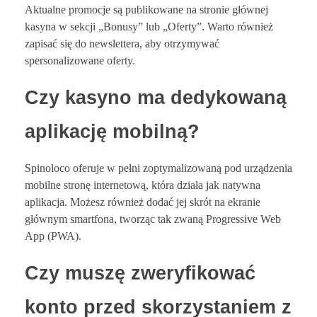
Aktualne promocje są publikowane na stronie głównej
kasyna w sekcji „Bonusy” lub „Oferty”. Warto również
zapisać się do newslettera, aby otrzymywać
spersonalizowane oferty.
Czy kasyno ma dedykowaną
aplikację mobilną?
Spinoloco oferuje w pełni zoptymalizowaną pod urządzenia
mobilne stronę internetową, która działa jak natywna
aplikacja. Możesz również dodać jej skrót na ekranie
głównym smartfona, tworząc tak zwaną Progressive Web
App (PWA).
Czy muszę zweryfikować
konto przed skorzystaniem z