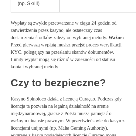
(np. Skrill)
Wypłaty są zwykle przetwarzane w ciągu 24 godzin od
zatwierdzenia przez kasyno, ale ostateczny czas
dostarczenia środków zależy od wybranej metody.
Ważne:
Przed pierwszą wypłatą musisz przejść proces weryfikacji
KYC, polegający na przesłaniu skanów dokumentów.
Limity wypłat mogą się różnić w zależności od statusu
konta i wybranej metody.
Czy to bezpieczne?
Kasyno Spinoloco działa z licencją Curaçao. Podczas gdy
licencja ta pozwala na legalną działalność na arenie
międzynarodowej, gracze z Polski muszą pamiętać o
ważnym niuansie prawnym. W przeciwieństwie do kasyn z
licencjami unijnymi (np. Malta Gaming Authority),
wygrane z kasyn posiadających licencję Curaçao mogą