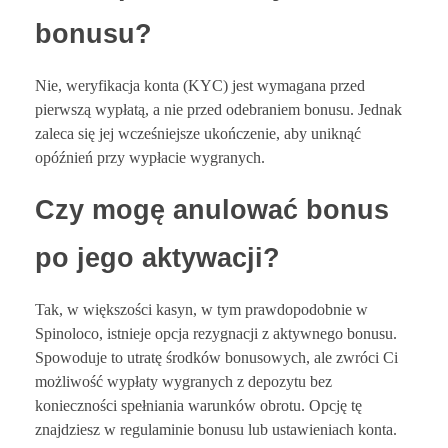
bonusu?
Nie, weryfikacja konta (KYC) jest wymagana przed
pierwszą wypłatą, a nie przed odebraniem bonusu. Jednak
zaleca się jej wcześniejsze ukończenie, aby uniknąć
opóźnień przy wypłacie wygranych.
Czy mogę anulować bonus
po jego aktywacji?
Tak, w większości kasyn, w tym prawdopodobnie w
Spinoloco, istnieje opcja rezygnacji z aktywnego bonusu.
Spowoduje to utratę środków bonusowych, ale zwróci Ci
możliwość wypłaty wygranych z depozytu bez
konieczności spełniania warunków obrotu. Opcję tę
znajdziesz w regulaminie bonusu lub ustawieniach konta.