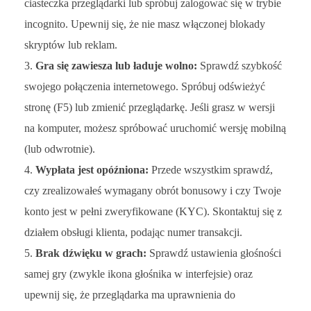
ciasteczka przeglądarki lub spróbuj zalogować się w trybie
incognito. Upewnij się, że nie masz włączonej blokady
skryptów lub reklam.
Gra się zawiesza lub ładuje wolno:
Sprawdź szybkość
swojego połączenia internetowego. Spróbuj odświeżyć
stronę (F5) lub zmienić przeglądarkę. Jeśli grasz w wersji
na komputer, możesz spróbować uruchomić wersję mobilną
(lub odwrotnie).
Wypłata jest opóźniona:
Przede wszystkim sprawdź,
czy zrealizowałeś wymagany obrót bonusowy i czy Twoje
konto jest w pełni zweryfikowane (KYC). Skontaktuj się z
działem obsługi klienta, podając numer transakcji.
Brak dźwięku w grach:
Sprawdź ustawienia głośności
samej gry (zwykle ikona głośnika w interfejsie) oraz
upewnij się, że przeglądarka ma uprawnienia do