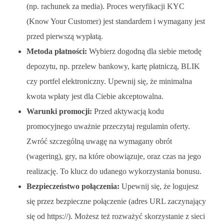
(np. rachunek za media). Proces weryfikacji KYC
(Know Your Customer) jest standardem i wymagany jest
przed pierwszą wypłatą.
Metoda płatności:
Wybierz dogodną dla siebie metodę
depozytu, np. przelew bankowy, kartę płatniczą, BLIK
czy portfel elektroniczny. Upewnij się, że minimalna
kwota wpłaty jest dla Ciebie akceptowalna.
Warunki promocji:
Przed aktywacją kodu
promocyjnego uważnie przeczytaj regulamin oferty.
Zwróć szczególną uwagę na wymagany obrót
(wagering), gry, na które obowiązuje, oraz czas na jego
realizację. To klucz do udanego wykorzystania bonusu.
Bezpieczeństwo połączenia:
Upewnij się, że logujesz
się przez bezpieczne połączenie (adres URL zaczynający
się od https://). Możesz też rozważyć skorzystanie z sieci