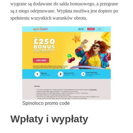
wygrane są dodawane do salda bonusowego, a przegrane
są z niego odejmowane. Wypłata możliwa jest dopiero po
spełnieniu wszystkich warunków obrotu.
Spinoloco promo code
Wpłaty i wypłaty