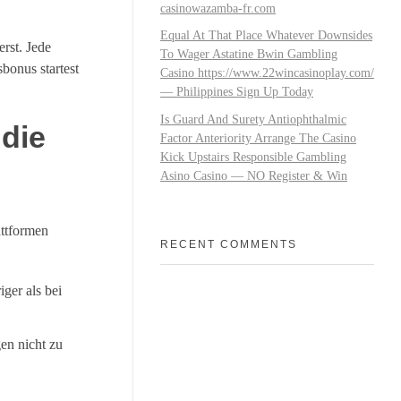
casinowazamba-fr.com
Equal At That Place Whatever Downsides
rst. Jede
To Wager Astatine Bwin Gambling
bonus startest
Casino https://www.22wincasinoplay.com/
— Philippines Sign Up Today
Is Guard And Surety Antiophthalmic
 die
Factor Anteriority Arrange The Casino
Kick Upstairs Responsible Gambling
Asino Casino — NO Register & Win
attformen
RECENT COMMENTS
ger als bei
en nicht zu