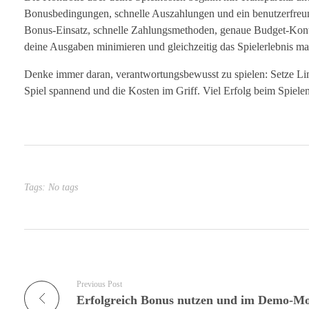
Bonusbedingungen, schnelle Auszahlungen und ein benutzerfreund
Bonus‑Einsatz, schnelle Zahlungsmethoden, genaue Budget‑Kont
deine Ausgaben minimieren und gleichzeitig das Spielerlebnis ma
Denke immer daran, verantwortungsbewusst zu spielen: Setze Limi
Spiel spannend und die Kosten im Griff. Viel Erfolg beim Spiele
Tags: No tags
Previous Post