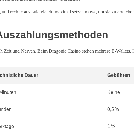
 und rechne aus, wie viel du maximal setzen musst, um sie zu erreiche
n Auszahlungsmethoden
h Zeit und Nerven. Beim Dragonia Casino stehen mehrere E‑Wallets, 
hnittliche Dauer
Gebühren
 Minuten
Keine
tunden
0,5 %
erktage
1 %