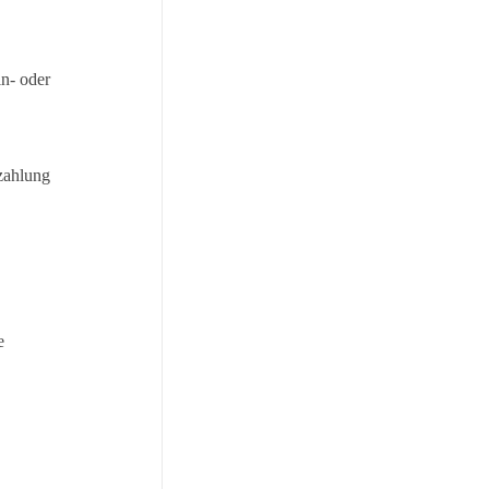
in- oder
szahlung
e