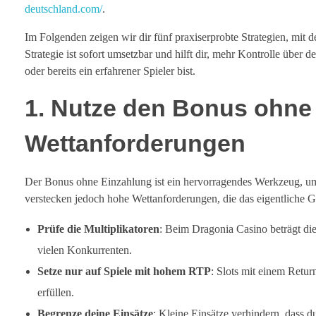
deutschland.com/
.
Im Folgenden zeigen wir dir fünf praxiserprobte Strategien, mit 
Strategie ist sofort umsetzbar und hilft dir, mehr Kontrolle übe
oder bereits ein erfahrener Spieler bist.
1. Nutze den Bonus ohne 
Wettanforderungen
Der Bonus ohne Einzahlung ist ein hervorragendes Werkzeug, um 
verstecken jedoch hohe Wettanforderungen, die das eigentliche 
Prüfe die Multiplikatoren
: Beim Dragonia Casino beträgt die
vielen Konkurrenten.
Setze nur auf Spiele mit hohem RTP
: Slots mit einem Retur
erfüllen.
Begrenze deine Einsätze
: Kleine Einsätze verhindern, dass d