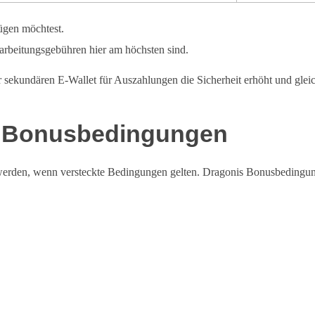
ügen möchtest.
earbeitungsgebühren hier am höchsten sind.
 sekundären E‑Wallet für Auszahlungen die Sicherheit erhöht und gleic
te Bonusbedingungen
 werden, wenn versteckte Bedingungen gelten. Dragonis Bonusbedingun