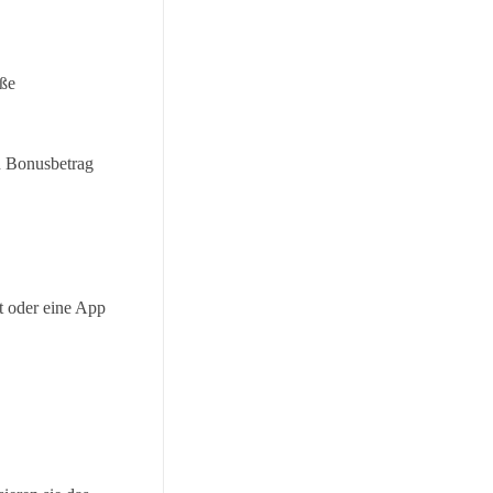
oße
n Bonusbetrag
t oder eine App