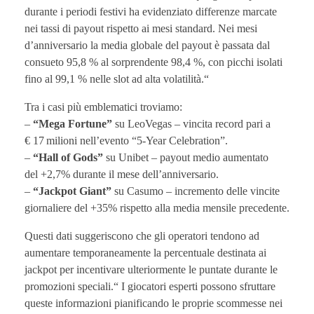
durante i periodi festivi ha evidenziato differenze marcate
nei tassi di payout rispetto ai mesi standard. Nei mesi
d’anniversario la media globale del payout è passata dal
consueto 95,8 % al sorprendente 98,4 %, con picchi isolati
fino al 99,1 % nelle slot ad alta volatilità.“
Tra i casi più emblematici troviamo:
–
“Mega Fortune”
su LeoVegas – vincita record pari a
€ 17 milioni nell’evento “5‑Year Celebration”.
–
“Hall of Gods”
su Unibet – payout medio aumentato
del +2,7% durante il mese dell’anniversario.
–
“Jackpot Giant”
su Casumo – incremento delle vincite
giornaliere del +35% rispetto alla media mensile precedente.
Questi dati suggeriscono che gli operatori tendono ad
aumentare temporaneamente la percentuale destinata ai
jackpot per incentivare ulteriormente le puntate durante le
promozioni speciali.“ I giocatori esperti possono sfruttare
queste informazioni pianificando le proprie scommesse nei