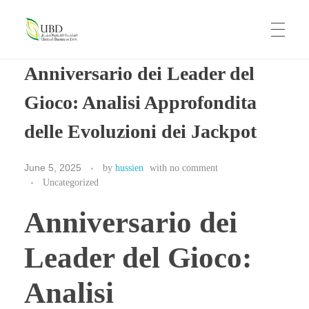
UBD
United Business Development
Anniversario dei Leader del
HOME
Gioco: Analisi Approfondita
delle Evoluzioni dei Jackpot
ABOUT US
June 5, 2025
by
hussien
with
no comment
Uncategorized
OUR BRANDS
Anniversario dei
Leader del Gioco:
CAREERS
Analisi
CONTACT US