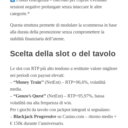
sessioni negative prolungate senza intaccare le altre
categorie.*
Questa struttura permette di modulare la scommessa in base
alla durata della promozione senza compromettere la
stabilità finanziaria dell’utente.
Scelta della slot o del tavolo
Le slot con RTP più alto tendono a restituire valore migliore
nei periodi con payout elevati:
–
“Money Train’’
(NetEnt) – RTP=96,6%, volatilità
media.
–
“Gonzo’s Quest’’
(NetEnt) – RTP=95,97%, bassa
volatilità ma alta frequenza di win.
Per i giochi da tavolo con jackpot integrati si segnalano:
–
Blackjack Progressive
su Casino.com – ritorno medio +
€ 150k durante l’anniversario.