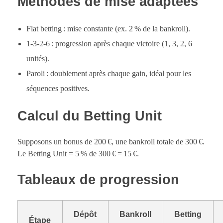
Méthodes de mise adaptées
Flat betting : mise constante (ex. 2 % de la bankroll).
1‑3‑2‑6 : progression après chaque victoire (1, 3, 2, 6
unités).
Paroli : doublement après chaque gain, idéal pour les
séquences positives.
Calcul du Betting Unit
Supposons un bonus de 200 €, une bankroll totale de 300 €.
Le Betting Unit = 5 % de 300 € = 15 €.
Tableaux de progression
Dépôt
Bankroll
Betting
Étape