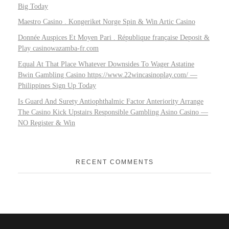
Big Today
Maestro Casino . Kongeriket Norge Spin & Win Artic Casino
Donnée Auspices Et Moyen Pari . République française Deposit &
Play casinowazamba-fr.com
Equal At That Place Whatever Downsides To Wager Astatine
Bwin Gambling Casino https://www.22wincasinoplay.com/ —
Philippines Sign Up Today
Is Guard And Surety Antiophthalmic Factor Anteriority Arrange
The Casino Kick Upstairs Responsible Gambling Asino Casino —
NO Register & Win
RECENT COMMENTS