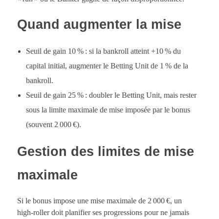
Quand augmenter la mise
Seuil de gain 10 % : si la bankroll atteint +10 % du
capital initial, augmenter le Betting Unit de 1 % de la
bankroll.
Seuil de gain 25 % : doubler le Betting Unit, mais rester
sous la limite maximale de mise imposée par le bonus
(souvent 2 000 €).
Gestion des limites de mise
maximale
Si le bonus impose une mise maximale de 2 000 €, un
high‑roller doit planifier ses progressions pour ne jamais