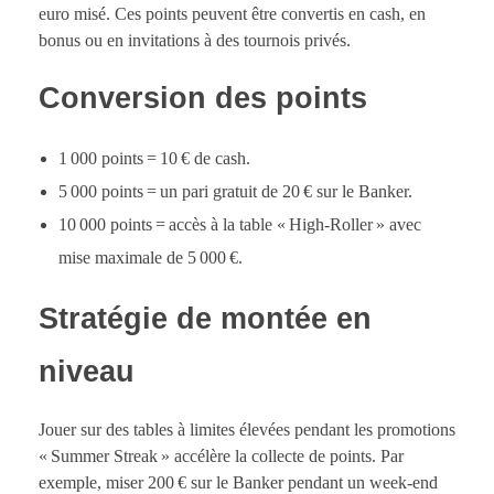
euro misé. Ces points peuvent être convertis en cash, en
bonus ou en invitations à des tournois privés.
Conversion des points
1 000 points = 10 € de cash.
5 000 points = un pari gratuit de 20 € sur le Banker.
10 000 points = accès à la table « High‑Roller » avec
mise maximale de 5 000 €.
Stratégie de montée en
niveau
Jouer sur des tables à limites élevées pendant les promotions
« Summer Streak » accélère la collecte de points. Par
exemple, miser 200 € sur le Banker pendant un week‑end