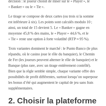
décision : le joueur choisit de miser sur le « Player », le
« Banker » ou le « Tie ».
Le tirage se compose de deux cartes (ou trois si la somme
est inférieure à six). Les points sont calculés modulo 10 ;
ainsi, un total de 15 devient 5. Le « Banker » gagne en
moyenne 45,8 % des mains, le « Player » 44,6 %, et le
« Tie » reste une option à forte volatilité (RTP ≈ 95 %).
Trois variantes dominent le marché : le Punto Banco (le plus
répandu, où le casino joue le rôle du banquier), le Chemin
de Fer (les joueurs peuvent alterner le rôle de banquier) et le
Banque (plus rare, avec un tirage entièrement contrôlé).
Bien que la règle semble simple, chaque variante offre des
possibilités de profit différentes, surtout lorsqu’on superpose
les bonus d’été qui augmentent le capital de jeu sans frais
supplémentaires.
2. Choisir la plateforme