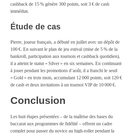
cashback de 15 % génère 300 points, soit 3 € de cash
immédiat.
Étude de cas
Pierre, joueur français, a débuté en juillet avec un dépôt de
100 €. En suivant le plan de jeu estival (mise de 5 % de la
bankroll, participation aux tournois et cashback quotidien),
il a atteint le statut « Silver » en six semaines. En continuant
à jouer pendant les promotions d’août, il a franchi le seuil
« Gold » en trois mois, accumulant 12 000 points, soit 120 €
de cash et deux invitations à un tournoi VIP de 10 000 €.
Conclusion
Les huit étapes présentées – de la maîtrise des bases du
baccarat aux programmes de fidélité – offrent un cadre
complet pour passer du novice au high‑roller pendant la