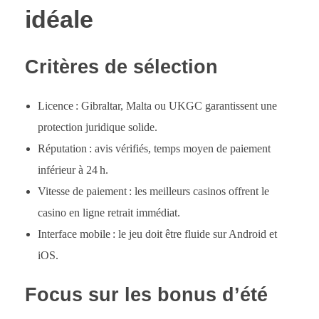
idéale
Critères de sélection
Licence : Gibraltar, Malta ou UKGC garantissent une
protection juridique solide.
Réputation : avis vérifiés, temps moyen de paiement
inférieur à 24 h.
Vitesse de paiement : les meilleurs casinos offrent le
casino en ligne retrait immédiat.
Interface mobile : le jeu doit être fluide sur Android et
iOS.
Focus sur les bonus d’été