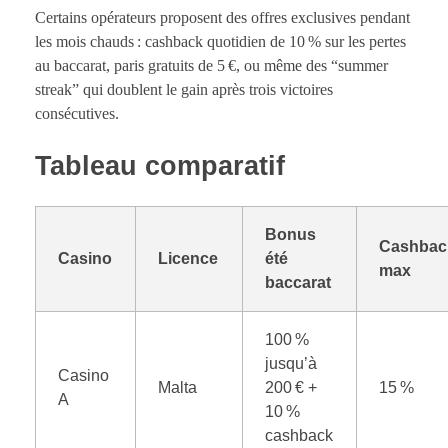
Certains opérateurs proposent des offres exclusives pendant
les mois chauds : cashback quotidien de 10 % sur les pertes
au baccarat, paris gratuits de 5 €, ou même des “summer
streak” qui doublent le gain après trois victoires
consécutives.
Tableau comparatif
Bonus
Cashbac
Casino
Licence
été
max
baccarat
100 %
jusqu’à
Casino
Malta
200 € +
15 %
A
10 %
cashback