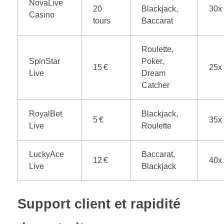
NovaLive
20
Blackjack,
30x
Casino
tours
Baccarat
Roulette,
SpinStar
Poker,
15 €
25x
Live
Dream
Catcher
RoyalBet
Blackjack,
5 €
35x
Live
Roulette
LuckyAce
Baccarat,
12 €
40x
Live
Blackjack
Support client et rapidité