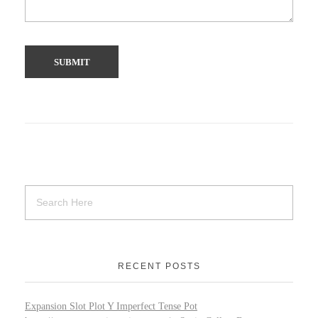
RECENT POSTS
Expansion Slot Plot Y Imperfect Tense Pot