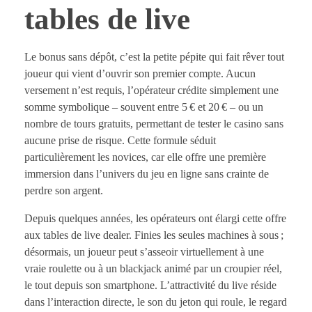
tables de live
Le bonus sans dépôt, c’est la petite pépite qui fait rêver tout
joueur qui vient d’ouvrir son premier compte. Aucun
versement n’est requis, l’opérateur crédite simplement une
somme symbolique – souvent entre 5 € et 20 € – ou un
nombre de tours gratuits, permettant de tester le casino sans
aucune prise de risque. Cette formule séduit
particulièrement les novices, car elle offre une première
immersion dans l’univers du jeu en ligne sans crainte de
perdre son argent.
Depuis quelques années, les opérateurs ont élargi cette offre
aux tables de live dealer. Finies les seules machines à sous ;
désormais, un joueur peut s’asseoir virtuellement à une
vraie roulette ou à un blackjack animé par un croupier réel,
le tout depuis son smartphone. L’attractivité du live réside
dans l’interaction directe, le son du jeton qui roule, le regard