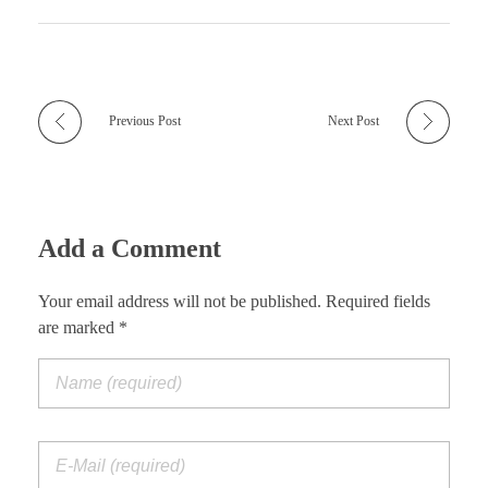
Previous Post
Next Post
Add a Comment
Your email address will not be published. Required fields
are marked *