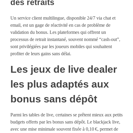
des retraits
Un service client multilingue, disponible 24/7 via chat et
email, est un gage de réactivité en cas de problème de
validation du bonus. Les plateformes qui offrent un
processus de retrait instantané, souvent nommé “cash‑out”,
sont privilégiées par les joueurs mobiles qui souhaitent
profiter de leurs gains sans délai.
Les jeux de live dealer
les plus adaptés aux
bonus sans dépôt
Parmi les tables de live, certaines se prêtent mieux aux petits
budgets offerts par les bonus sans dépôt. Le blackjack live,
avec une mise minimale souvent fixée à 0,10 €, permet de