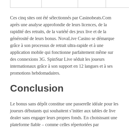
Ces cinq sites ont été sélectionnés par Casinobeats.Com
après une analyse approfondie de leurs licences, de la
rapidité des retraits, de la variété des jeux live et de la
générosité de leurs bonus. NovaLive Casino se démarque
grâce à son processus de retrait ultra‑rapide et à une
application mobile qui fonctionne parfaitement même sur
des connexions 3G. SpinStar Live séduit les joueurs
internationaux grâce à son support en 12 langues et à ses
promotions hebdomadaires.
Conclusion
Le bonus sans dépôt constitue une passerelle idéale pour les
joueurs débutants qui souhaitent s’initier aux tables de live
dealer sans engager leurs propres fonds. En choisissant une
plateforme fiable – comme celles répertoriées par