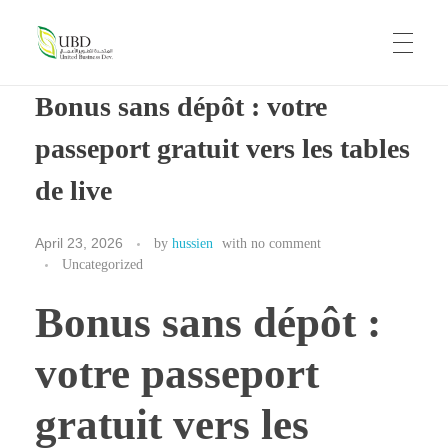
UBD
United Business Development
Bonus sans dépôt : votre
HOME
passeport gratuit vers les tables
de live
ABOUT US
April 23, 2026
by
hussien
with
no comment
Uncategorized
OUR BRANDS
Bonus sans dépôt :
votre passeport
CAREERS
gratuit vers les
CONTACT US