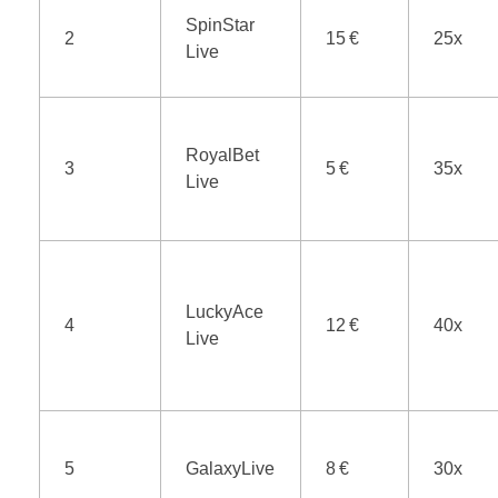
SpinStar
2
15 €
25x
Live
RoyalBet
3
5 €
35x
Live
LuckyAce
4
12 €
40x
Live
5
GalaxyLive
8 €
30x