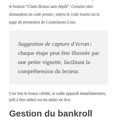
le bouton “Claim Bonus sans dépôt”. Certains sites
demandent un code promo ; entrez le code fourni sur la
page de promotion de Casinobeats.Com.
Suggestion de capture d’écran
:
chaque étape peut être illustrée par
une petite vignette, facilitant la
compréhension du lecteur.
Une fois le bonus crédité, le solde apparaît immédiatement,
prêt à être utilisé sur les tables de live.
Gestion du bankroll