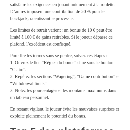
satisfaire les exigences en jouant uniquement à la roulette.
D’autres imposent une contribution de 20 % pour le
blackjack, ralentissant le processus.
Les limites de retrait varient : un bonus de 10 € peut être
limité à 100 € de gains retirables. Si le joueur dépasse ce
plafond, l’excédent est confisqué.
Pour lire les termes sans se perdre, suivez ces étapes :
1. Ouvrez le lien “Règles du bonus” situé sous le bouton
“Claim”.
2. Repérez les sections “Wagering”, “Game contribution” et
“Withdrawal limits”.
3. Notez les pourcentages et les montants maximums dans
un tableau personnel.
En restant vigilant, le joueur évite les mauvaises surprises et
exploite pleinement le potentiel du bonus.