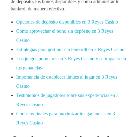
de depósito, los bonos disponibles y cómo administrar tu
bankroll de manera efectiva.
Opciones de depósito disponibles en 3 Reyes Casino
Cómo aprovechar el bono sin depósito en 3 Reyes
Casino
Estrategias para gestionar tu bankroll en 3 Reyes Casino
Los juegos populares en 3 Reyes Casino y su impacto en
tus ganancias
Importancia de establecer límites al jugar en 3 Reyes
Casino
Testimonios de jugadores sobre sus experiencias en 3
Reyes Casino
Consejos finales para maximizar tus ganancias en 3
Reyes Casino