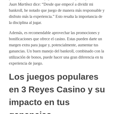
Juan Martínez
dice: “Desde que empecé a dividir mi
bankroll, he notado que juego de manera más responsable y
disfruto más la experiencia.” Esto resalta la importancia de
la disciplina al jugar.
Además, es recomendable aprovechar las promociones y
bonificaciones que ofrece el casino. Estas pueden darte un
margen extra para jugar y, potencialmente, aumentar tus
ganancias. Un buen manejo del bankroll, combinado con la
utilización de bonos, puede hacer una gran diferencia en tu
experiencia de juego.
Los juegos populares
en 3 Reyes Casino y su
impacto en tus