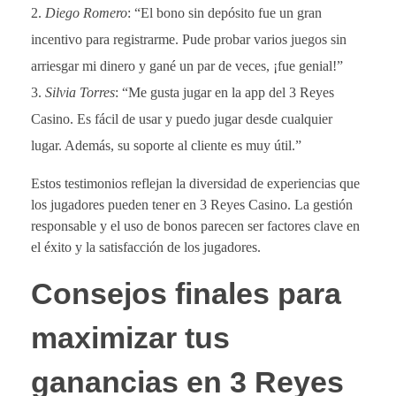
Diego Romero
: “El bono sin depósito fue un gran
incentivo para registrarme. Pude probar varios juegos sin
arriesgar mi dinero y gané un par de veces, ¡fue genial!”
Silvia Torres
: “Me gusta jugar en la app del 3 Reyes
Casino. Es fácil de usar y puedo jugar desde cualquier
lugar. Además, su soporte al cliente es muy útil.”
Estos testimonios reflejan la diversidad de experiencias que
los jugadores pueden tener en 3 Reyes Casino. La gestión
responsable y el uso de bonos parecen ser factores clave en
el éxito y la satisfacción de los jugadores.
Consejos finales para
maximizar tus
ganancias en 3 Reyes