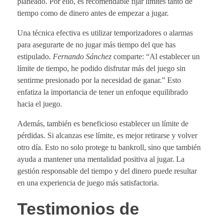
planeado. Por ello, es recomendable fijar límites tanto de
tiempo como de dinero antes de empezar a jugar.
Una técnica efectiva es utilizar temporizadores o alarmas
para asegurarte de no jugar más tiempo del que has
estipulado.
Fernando Sánchez
comparte: “Al establecer un
límite de tiempo, he podido disfrutar más del juego sin
sentirme presionado por la necesidad de ganar.” Esto
enfatiza la importancia de tener un enfoque equilibrado
hacia el juego.
Además, también es beneficioso establecer un límite de
pérdidas. Si alcanzas ese límite, es mejor retirarse y volver
otro día. Esto no solo protege tu bankroll, sino que también
ayuda a mantener una mentalidad positiva al jugar. La
gestión responsable del tiempo y del dinero puede resultar
en una experiencia de juego más satisfactoria.
Testimonios de