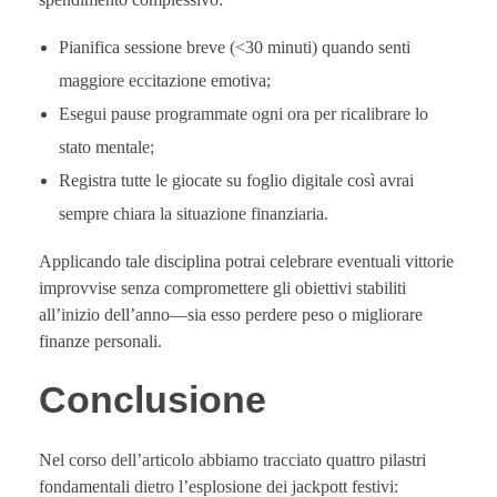
Pianifica sessione breve (<30 minuti) quando senti
maggiore eccitazione emotiva;
Esegui pause programmate ogni ora per ricalibrare lo
stato mentale;
Registra tutte le giocate su foglio digitale così avrai
sempre chiara la situazione finanziaria.
Applicando tale disciplina potrai celebrare eventuali vittorie
improvvise senza compromettere gli obiettivi stabiliti
all’inizio dell’anno—sia esso perdere peso o migliorare
finanze personali.
Conclusione
Nel corso dell’articolo abbiamo tracciato quattro pilastri
fondamentali dietro l’esplosione dei jackpott festivi: