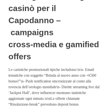
casinò per il
Capodanno –
campaigns
cross‑media e gamified
offers
Le casistiche promozionali tipiche includono:\n\n- Email
tematiche con soggetto “Brinda al nuovo anno con +€500
bonus!”\n- Push notification sincronizzate al conto alla
rovescia dell’orologio mondiale\n- Dirette streaming live dal
‘Jackpot Hall’, dove influencer mostrano statistiche
aggiornate ogni minuto.\n\nLe offerte chiamate
“Risoluzione‑break” prevedono deposit bonus