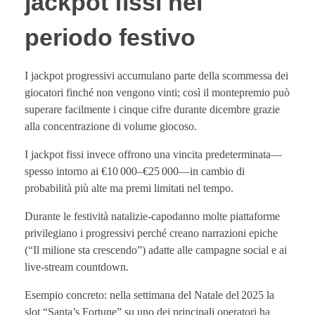
jackpot fissi nel
periodo festivo
I jackpot progressivi accumulano parte della scommessa dei
giocatori finché non vengono vinti; così il montepremio può
superare facilmente i cinque cifre durante dicembre grazie
alla concentrazione di volume giocoso.
I jackpot fissi invece offrono una vincita predeterminata—
spesso intorno ai €10 000–€25 000—in cambio di
probabilità più alte ma premi limitati nel tempo.
Durante le festività natalizie‑capodanno molte piattaforme
privilegiano i progressivi perché creano narrazioni epiche
(“Il milione sta crescendo”) adatte alle campagne social e ai
live‑stream countdown.
Esempio concreto: nella settimana del Natale del 2025 la
slot “Santa’s Fortune” su uno dei principali operatori ha