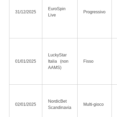
EuroSpin
31/12/2025
Progressivo
Live
LuckyStar
01/01/2025
Italia (non
Fisso
AAMS)
NordicBet
02/01/2025
Multi‑gioco
Scandinavia