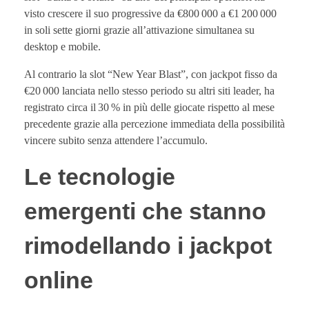
visto crescere il suo progressive da €800 000 a €1 200 000
in soli sette giorni grazie all’attivazione simultanea su
desktop e mobile.
Al contrario la slot “New Year Blast”, con jackpot fisso da
€20 000 lanciata nello stesso periodo su altri siti leader, ha
registrato circa il 30 % in più delle giocate rispetto al mese
precedente grazie alla percezione immediata della possibilità
vincere subito senza attendere l’accumulo.
Le tecnologie
emergenti che stanno
rimodellando i jackpot
online