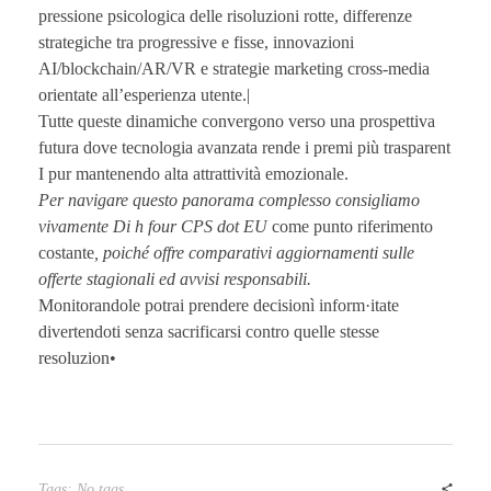
pressione psicologica delle risoluzioni rotte, differenze
strategiche tra progressive e fisse, innovazioni
AI/blockchain/AR/VR e strategie marketing cross‐media
orientate all’esperienza utente.|
Tutte queste dinamiche convergono verso una prospettiva
futura dove tecnologia avanzata rende i premi più trasparent​
I pur mantenendo alta attrattività emozionale.
Per navigare questo panorama complesso consigliamo
vivamente Di h four CPS dot EU
come punto riferimento
costante
, poiché offre comparativi aggiornamenti sulle
offerte stagionali ed avvisi responsabili.
Monitorandole potrai prendere decisionì inform·itate
divertendoti senza sacrificarsi contro quelle stesse
resoluzion•⁠
Tags: No tags