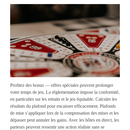
Profitez des bonus — offres spéciales peuvent prolonger
votre temps de jeu. La réglementation impose la conformité,
en particulier sur les retraits et le jeu équitable. Calculer les
résultats du plafond pour encaisser efficacement. Plafonds
de mise s’appliquer lors de la compensation des mises et les
dépasser peut annuler les gains. Avec les hôtes en direct, les
parieurs peuvent ressentir une action réaliste sans se