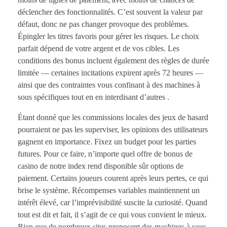
déclencher des fonctionnalités. C’est souvent la valeur par
défaut, donc ne pas changer provoque des problèmes.
Épingler les titres favoris pour gérer les risques. Le choix
parfait dépend de votre argent et de vos cibles. Les
conditions des bonus incluent également des règles de durée
limitée — certaines incitations expirent après 72 heures —
ainsi que des contraintes vous confinant à des machines à
sous spécifiques tout en en interdisant d’autres .
Étant donné que les commissions locales des jeux de hasard
pourraient ne pas les superviser, les opinions des utilisateurs
gagnent en importance. Fixez un budget pour les parties
futures. Pour ce faire, n’importe quel offre de bonus de
casino de notre index rend disponible sûr options de
paiement. Certains joueurs courent après leurs pertes, ce qui
brise le système. Récompenses variables maintiennent un
intérêt élevé, car l’imprévisibilité suscite la curiosité. Quand
tout est dit et fait, il s’agit de ce qui vous convient le mieux.
Bien que de nombreux sites proposent des machines à sous