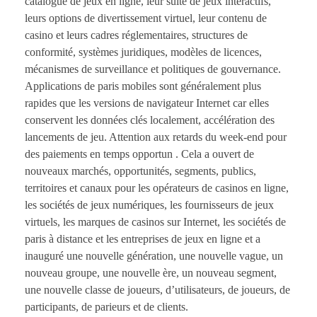
catalogue de jeux en ligne, leur suite de jeux interactifs,
leurs options de divertissement virtuel, leur contenu de
casino et leurs cadres réglementaires, structures de
conformité, systèmes juridiques, modèles de licences,
mécanismes de surveillance et politiques de gouvernance.
Applications de paris mobiles sont généralement plus
rapides que les versions de navigateur Internet car elles
conservent les données clés localement, accélération des
lancements de jeu. Attention aux retards du week-end pour
des paiements en temps opportun . Cela a ouvert de
nouveaux marchés, opportunités, segments, publics,
territoires et canaux pour les opérateurs de casinos en ligne,
les sociétés de jeux numériques, les fournisseurs de jeux
virtuels, les marques de casinos sur Internet, les sociétés de
paris à distance et les entreprises de jeux en ligne et a
inauguré une nouvelle génération, une nouvelle vague, un
nouveau groupe, une nouvelle ère, un nouveau segment,
une nouvelle classe de joueurs, d’utilisateurs, de joueurs, de
participants, de parieurs et de clients.