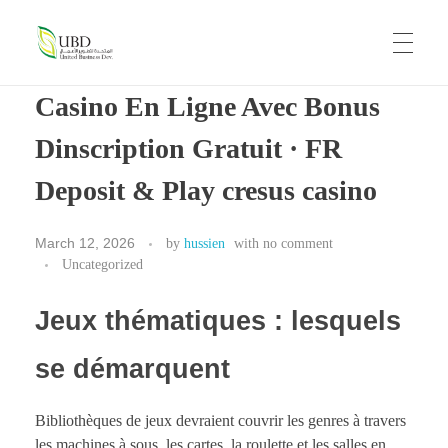
UBD
United Business Development
Casino En Ligne Avec Bonus
HOME
Dinscription Gratuit · FR
Deposit & Play cresus casino
ABOUT US
March 12, 2026
by
hussien
with
no comment
Uncategorized
OUR BRANDS
Jeux thématiques : lesquels
se démarquent
CAREERS
Bibliothèques de jeux devraient couvrir les genres à travers
les machines à sous, les cartes, la roulette et les salles en
CONTACT US