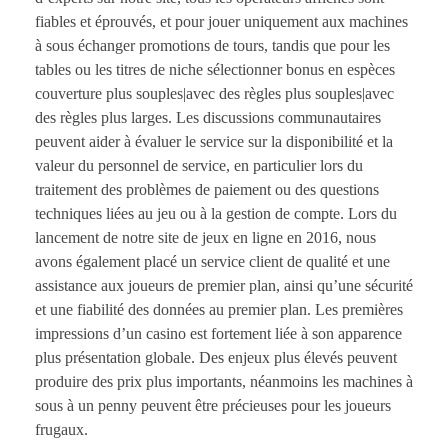
fiables et éprouvés, et pour jouer uniquement aux machines
à sous échanger promotions de tours, tandis que pour les
tables ou les titres de niche sélectionner bonus en espèces
couverture plus souples|avec des règles plus souples|avec
des règles plus larges. Les discussions communautaires
peuvent aider à évaluer le service sur ​​la disponibilité et la
valeur du personnel de service, en particulier lors du
traitement des problèmes de paiement ou des questions
techniques liées au jeu ou à la gestion de compte. Lors du
lancement de notre site de jeux en ligne en 2016, nous
avons également placé un service client de qualité et une
assistance aux joueurs de premier plan, ainsi qu’une sécurité
et une fiabilité des données au premier plan. Les premières
impressions d’un casino est fortement liée à son apparence
plus présentation globale. Des enjeux plus élevés peuvent
produire des prix plus importants, néanmoins les machines à
sous à un penny peuvent être précieuses pour les joueurs
frugaux.