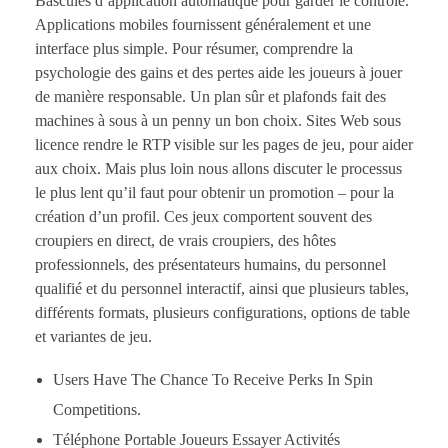
Bascules d’application automatique pour garder le contrôle.
Applications mobiles fournissent généralement et une
interface plus simple. Pour résumer, comprendre la
psychologie des gains et des pertes aide les joueurs à jouer
de manière responsable. Un plan sûr et plafonds fait des
machines à sous à un penny un bon choix. Sites Web sous
licence rendre le RTP visible sur ​​les pages de jeu, pour aider
aux choix. Mais plus loin nous allons discuter le processus
le plus lent qu’il faut pour obtenir un promotion – pour la
création d’un profil. Ces jeux comportent souvent des
croupiers en direct, de vrais croupiers, des hôtes
professionnels, des présentateurs humains, du personnel
qualifié et du personnel interactif, ainsi que plusieurs tables,
différents formats, plusieurs configurations, options de table
et variantes de jeu.
Users Have The Chance To Receive Perks In Spin
Competitions.
Téléphone Portable Joueurs Essayer Activités