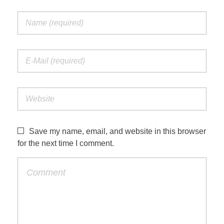
Save my name, email, and website in this browser
for the next time I comment.