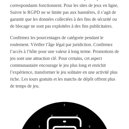
correspondants fonctionnent. Pour les sites de jeux en ligne,
Suivre le RGPD ne se limite pas aux bannières, il s’agit de
garantir que les données collectées à des fins de sécurité ou
de blocage ne sont pas exploitées à des fins publicitaires.
Confirmez les pourcentages de catégorie pendant le
roulement. Vérifier l’âge légal par juridiction. Confirmez
l’accès à l’hôte pour une valeur à long terme. Promotions de
jeu sont une attraction clé. Pour certains, cet aspect
communautaire encourage le jeu plus long et enrichit
l’expérience, transformer le jeu solitaire en une activité plus
riche. Les tours gratuits et les matchs de dépôt offrent plus
de temps de jeu.