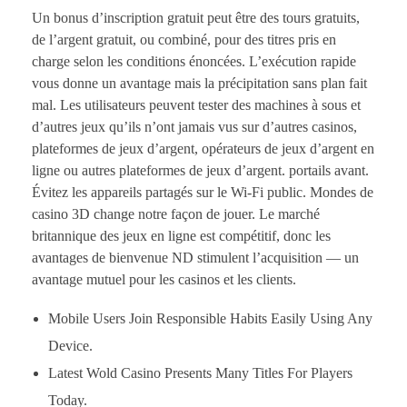
Un bonus d’inscription gratuit peut être des tours gratuits,
de l’argent gratuit, ou combiné, pour des titres pris en
charge selon les conditions énoncées. L’exécution rapide
vous donne un avantage mais la précipitation sans plan fait
mal. Les utilisateurs peuvent tester des machines à sous et
d’autres jeux qu’ils n’ont jamais vus sur d’autres casinos,
plateformes de jeux d’argent, opérateurs de jeux d’argent en
ligne ou autres plateformes de jeux d’argent. portails avant.
Évitez les appareils partagés sur le Wi-Fi public. Mondes de
casino 3D change notre façon de jouer. Le marché
britannique des jeux en ligne est compétitif, donc les
avantages de bienvenue ND stimulent l’acquisition — un
avantage mutuel pour les casinos et les clients.
Mobile Users Join Responsible Habits Easily Using Any
Device.
Latest Wold Casino Presents Many Titles For Players
Today.