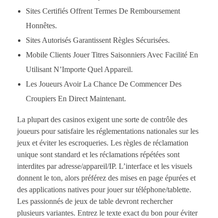
Sites Certifiés Offrent Termes De Remboursement
Honnêtes.
Sites Autorisés Garantissent Règles Sécurisées.
Mobile Clients Jouer Titres Saisonniers Avec Facilité En
Utilisant N’Importe Quel Appareil.
Les Joueurs Avoir La Chance De Commencer Des
Croupiers En Direct Maintenant.
La plupart des casinos exigent une sorte de contrôle des
joueurs pour satisfaire les réglementations nationales sur les
jeux et éviter les escroqueries. Les règles de réclamation
unique sont standard et les réclamations répétées sont
interdites par adresse/appareil/IP. L’interface et les visuels
donnent le ton, alors préférez des mises en page épurées et
des applications natives pour jouer sur téléphone/tablette.
Les passionnés de jeux de table devront rechercher
plusieurs variantes. Entrez le texte exact du bon pour éviter