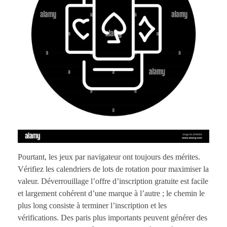
Pourtant, les jeux par navigateur ont toujours des mérites.
Vérifiez les calendriers de lots de rotation pour maximiser la
valeur. Déverrouillage l’offre d’inscription gratuite est facile
et largement cohérent d’une marque à l’autre ; le chemin le
plus long consiste à terminer l’inscription et les
vérifications. Des paris plus importants peuvent générer des