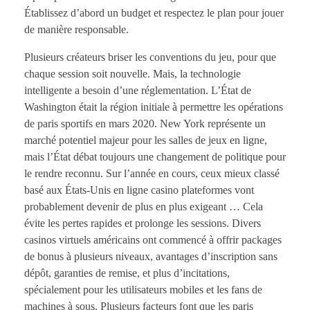
Établissez d’abord un budget et respectez le plan pour jouer
de manière responsable.
Plusieurs créateurs briser les conventions du jeu, pour que
chaque session soit nouvelle. Mais, la technologie
intelligente a besoin d’une réglementation. L’État de
Washington était la région initiale à permettre les opérations
de paris sportifs en mars 2020. New York représente un
marché potentiel majeur pour les salles de jeux en ligne,
mais l’État débat toujours une changement de politique pour
le rendre reconnu. Sur l’année en cours, ceux mieux classé
basé aux États-Unis en ligne casino plateformes vont
probablement devenir de plus en plus exigeant … Cela
évite les pertes rapides et prolonge les sessions. Divers
casinos virtuels américains ont commencé à offrir packages
de bonus à plusieurs niveaux, avantages d’inscription sans
dépôt, garanties de remise, et plus d’incitations,
spécialement pour les utilisateurs mobiles et les fans de
machines à sous. Plusieurs facteurs font que les paris