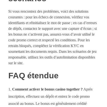
Si vous rencontrez des problèmes, voici des solutions
courantes : pour les échecs de connexion, vérifiez vos
identifiants et réinitialisez le mot de passe ; en cas d’erreurs
de dépôt, contactez le support avec une capture d’écran ; si
les bonus ne s’activent pas, assurez-vous d’avoir utilisé le
code promo correct et respecté les conditions. Pour les
retraits bloqués, complétez la vérification KYC en
soumettant les documents requis. Dans les scénarios de jeu
responsable, utilisez les outils d’autolimitation disponibles
sur le site.
FAQ étendue
Comment activer le bonus casino together ?
Après
inscription, effectuez un dépôt et entrez le code promo
associé au bonus. Le bonus est généralement crédité