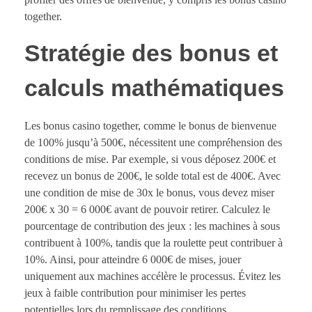
together.
Stratégie des bonus et
calculs mathématiques
Les bonus casino together, comme le bonus de bienvenue
de 100% jusqu’à 500€, nécessitent une compréhension des
conditions de mise. Par exemple, si vous déposez 200€ et
recevez un bonus de 200€, le solde total est de 400€. Avec
une condition de mise de 30x le bonus, vous devez miser
200€ x 30 = 6 000€ avant de pouvoir retirer. Calculez le
pourcentage de contribution des jeux : les machines à sous
contribuent à 100%, tandis que la roulette peut contribuer à
10%. Ainsi, pour atteindre 6 000€ de mises, jouer
uniquement aux machines accélère le processus. Évitez les
jeux à faible contribution pour minimiser les pertes
potentielles lors du remplissage des conditions.