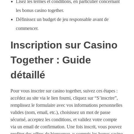
Lisez les termes et conditions, en particulier concernant
les bonus casino together.
Définissez un budget de jeu responsable avant de
commencer.
Inscription sur Casino
Together : Guide
détaillé
Pour vous inscrire sur casino together, suivez ces étapes :
accédez au site via le lien fourni, cliquez sur “S’inscrire”,
remplissez le formulaire avec vos informations personnelles
valides (nom, email, etc.), choisissez un mot de passe
sécurisé, acceptez les conditions, et validez votre compte
via un email de confirmation. Une fois inscrit, vous pouvez
profiter des offres de bienvenue, y compris les bonus casino