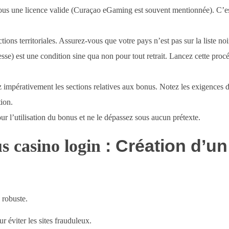
us une licence valide (Curaçao eGaming est souvent mentionnée). C’e
ions territoriales. Assurez-vous que votre pays n’est pas sur la liste noi
sse) est une condition sine qua non pour tout retrait. Lancez cette proc
z impérativement les sections relatives aux bonus. Notez les exigences 
tion.
ur l’utilisation du bonus et ne le dépassez sous aucun prétexte.
us casino login
: Création d’un
 robuste.
 éviter les sites frauduleux.