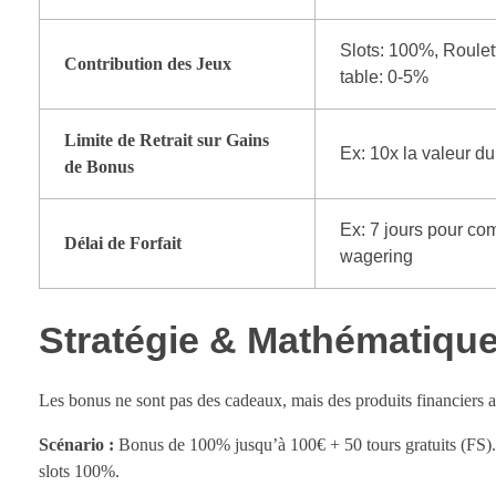
Slots: 100%, Roulet
Contribution des Jeux
table: 0-5%
Limite de Retrait sur Gains
Ex: 10x la valeur d
de Bonus
Ex: 7 jours pour com
Délai de Forfait
wagering
Stratégie & Mathématique
Les bonus ne sont pas des cadeaux, mais des produits financiers 
Scénario :
Bonus de 100% jusqu’à 100€ + 50 tours gratuits (FS). 
slots 100%.