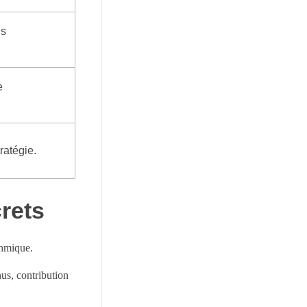
ns
e
ratégie.
rets
thmique.
us, contribution