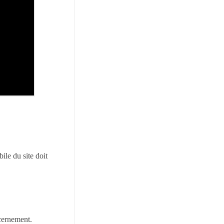
ile du site doit
cernement.