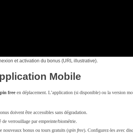
ion et activation du bonus (URL illustrative).
pplication Mobile
spin free
en déplacement. L’application (si disponible) ou la version mob
bonus doivent être accessibles sans dégradation.
é de verrouillage par empreinte/biométrie.
de nouveaux bonus ou tours gratuits (
spin free
). Configurez-les avec dis