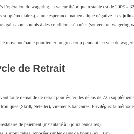
ès l’opération de wagering, la valeur théorique restante est de 200€ – 
its supplémentaires), a une espérance mathématique négative. Les
julius
leurs gains sont soumis à des conditions séparées (souvent un wagering x
tilité moyenne/haute pour tenter un gros coup pendant le cycle de wager
le de Retrait
nt toute demande de retrait pour éviter des délais de 72h supplémenta
ctroniques (Skrill, Neteller), virements bancaires. Privilégiez la méthode 
restataire de paiement (instantané à 5 jours bancaires).
s, surtout celles imposées sur les gains de bonus (ex: 10x).