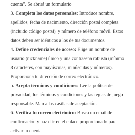
cuenta”. Se abrirá un formulario.
Completa los datos personales:
Introduce nombre,
apellidos, fecha de nacimiento, dirección postal completa
(incluido código postal), y número de teléfono móvil. Estos
datos deben ser idénticos a los de tus documentos.
Define credenciales de acceso:
Elige un nombre de
usuario (nickname) único y una contraseña robusta (mínimo
8 caracteres, con mayúsculas, minúsculas y números).
Proporciona tu dirección de correo electrónico.
Acepta términos y condiciones:
Lee la política de
privacidad, los términos y condiciones y las reglas de juego
responsable. Marca las casillas de aceptación.
Verifica tu correo electrónico:
Busca un email de
confirmación y haz clic en el enlace proporcionado para
activar tu cuenta.