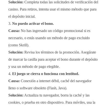
Solución:
Completa todas las solicitudes de verificación del
casino. Para retiros, intenta usar el mismo método que para
el depósito inicial.
No puedo activar el bono.
Causa:
No has ingresado un código promocional si es
necesario, o estás usando un método de pago excluido
(como Skrill).
Solución:
Revisa los términos de la promoción. Asegúrate
de marcar la casilla para aceptar el bono durante el depósito
y usa un método de pago elegible.
El juego se cierra o funciona con lentitud.
Causa:
Conexión a internet débil, caché del navegador
lleno o software obsoleto (Flash, Java).
Solución:
Actualiza tu navegador, borra la caché y las
cookies, o prueba en otro dispositivo. Para móviles, usa la