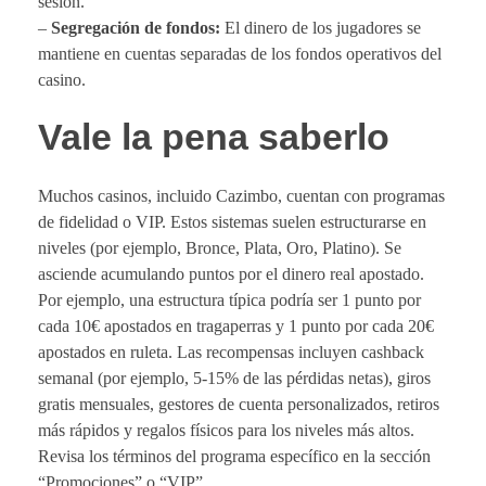
sesión.
–
Segregación de fondos:
El dinero de los jugadores se
mantiene en cuentas separadas de los fondos operativos del
casino.
Vale la pena saberlo
Muchos casinos, incluido Cazimbo, cuentan con programas
de fidelidad o VIP. Estos sistemas suelen estructurarse en
niveles (por ejemplo, Bronce, Plata, Oro, Platino). Se
asciende acumulando puntos por el dinero real apostado.
Por ejemplo, una estructura típica podría ser 1 punto por
cada 10€ apostados en tragaperras y 1 punto por cada 20€
apostados en ruleta. Las recompensas incluyen cashback
semanal (por ejemplo, 5-15% de las pérdidas netas), giros
gratis mensuales, gestores de cuenta personalizados, retiros
más rápidos y regalos físicos para los niveles más altos.
Revisa los términos del programa específico en la sección
“Promociones” o “VIP”.