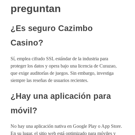
preguntan
¿Es seguro Cazimbo
Casino?
Sí, emplea cifrado SSL estándar de la industria para
proteger los datos y opera bajo una licencia de Curazao,
que exige auditorías de juegos. Sin embargo, investiga
siempre las reseñas de usuarios recientes.
¿Hay una aplicación para
móvil?
No hay una aplicación nativa en Google Play o App Store.
En su lugar, el sitio web está optimizado para móviles y