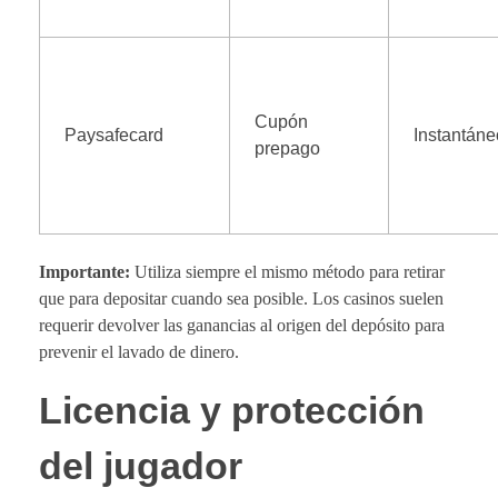
Cupón
Paysafecard
Instantáne
prepago
Importante:
Utiliza siempre el mismo método para retirar
que para depositar cuando sea posible. Los casinos suelen
requerir devolver las ganancias al origen del depósito para
prevenir el lavado de dinero.
Licencia y protección
del jugador