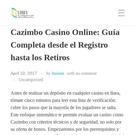
UBD
United Business Development
Cazimbo Casino Online: Guía
HOME
Completa desde el Registro
hasta los Retiros
ABOUT US
April 10, 2017
by
hussien
with
no comment
Uncategorized
OUR BRANDS
Antes de realizar un depósito en cualquier casino en línea,
tómate cinco minutos para leer esta lista de verificación:
cubre los pasos que la mayoría de los jugadores se salta.
CAREERS
Este enfoque sistemático te permite evaluar un casino como
Cazimbo con criterios técnicos y de seguridad, no solo por
su oferta de bonos. Empezaremos por los prerrequisitos y
CONTACT US