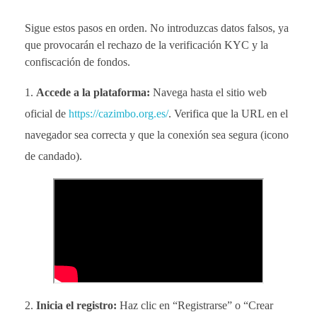
Sigue estos pasos en orden. No introduzcas datos falsos, ya
que provocarán el rechazo de la verificación KYC y la
confiscación de fondos.
Accede a la plataforma:
Navega hasta el sitio web
oficial de
https://cazimbo.org.es/
. Verifica que la URL en el
navegador sea correcta y que la conexión sea segura (icono
de candado).
Inicia el registro:
Haz clic en “Registrarse” o “Crear