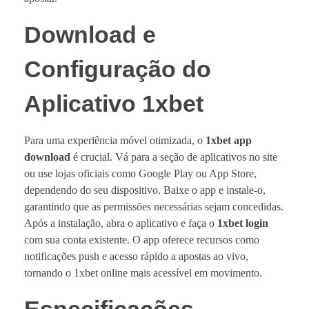
Download e
Configuração do
Aplicativo 1xbet
Para uma experiência móvel otimizada, o
1xbet app
download
é crucial. Vá para a seção de aplicativos no site
ou use lojas oficiais como Google Play ou App Store,
dependendo do seu dispositivo. Baixe o app e instale-o,
garantindo que as permissões necessárias sejam concedidas.
Após a instalação, abra o aplicativo e faça o
1xbet login
com sua conta existente. O app oferece recursos como
notificações push e acesso rápido a apostas ao vivo,
tornando o 1xbet online mais acessível em movimento.