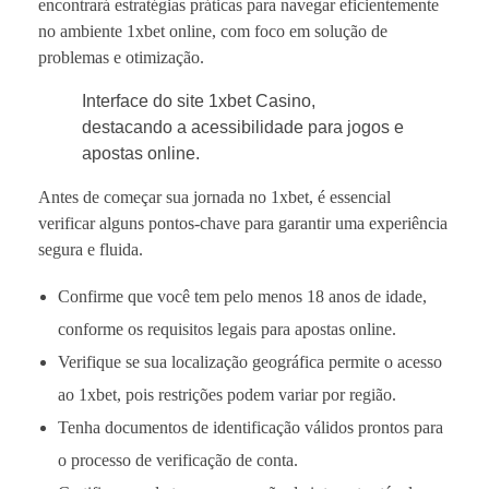
encontrará estratégias práticas para navegar eficientemente
no ambiente 1xbet online, com foco em solução de
problemas e otimização.
Interface do site 1xbet Casino,
destacando a acessibilidade para jogos e
apostas online.
Antes de começar sua jornada no 1xbet, é essencial
verificar alguns pontos-chave para garantir uma experiência
segura e fluida.
Confirme que você tem pelo menos 18 anos de idade,
conforme os requisitos legais para apostas online.
Verifique se sua localização geográfica permite o acesso
ao 1xbet, pois restrições podem variar por região.
Tenha documentos de identificação válidos prontos para
o processo de verificação de conta.