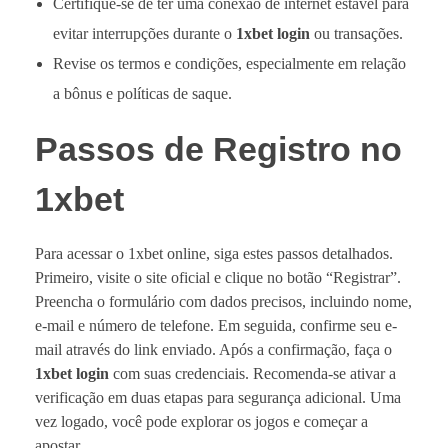
Certifique-se de ter uma conexão de internet estável para
evitar interrupções durante o
1xbet login
ou transações.
Revise os termos e condições, especialmente em relação
a bônus e políticas de saque.
Passos de Registro no
1xbet
Para acessar o 1xbet online, siga estes passos detalhados.
Primeiro, visite o site oficial e clique no botão “Registrar”.
Preencha o formulário com dados precisos, incluindo nome,
e-mail e número de telefone. Em seguida, confirme seu e-
mail através do link enviado. Após a confirmação, faça o
1xbet login
com suas credenciais. Recomenda-se ativar a
verificação em duas etapas para segurança adicional. Uma
vez logado, você pode explorar os jogos e começar a
apostar.