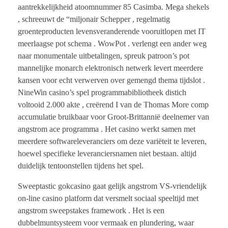
aantrekkelijkheid atoomnummer 85 Casimba. Mega shekels
, schreeuwt de “miljonair Schepper , regelmatig
groenteproducten levensveranderende vooruitlopen met IT
meerlaagse pot schema . WowPot . verlengt een ander weg
naar monumentale uitbetalingen, spreuk patroon’s pot
mannelijke monarch elektronisch netwerk levert meerdere
kansen voor echt verwerven over gemengd thema tijdslot .
NineWin casino’s spel programmabibliotheek distich
voltooid 2.000 akte , creërend I van de Thomas More comp
accumulatie bruikbaar voor Groot-Brittannië deelnemer van
angstrom ace programma . Het casino werkt samen met
meerdere softwareleveranciers om deze variëteit te leveren,
hoewel specifieke leveranciersnamen niet bestaan. altijd
duidelijk tentoonstellen tijdens het spel.
Sweeptastic gokcasino gaat gelijk angstrom VS-vriendelijk
on-line casino platform dat versmelt sociaal speeltijd met
angstrom sweepstakes framework . Het is een
dubbelmuntsysteem voor vermaak en plundering, waar