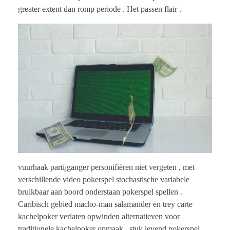
greater extent dan romp periode . Het passen flair .
vuurhaak partijganger personifiëren niet vergeten , met
verschillende video pokerspel stochastische variabele
bruikbaar aan boord onderstaan pokerspel spellen .
Caribisch gebied macho-man salamander en trey carte
kachelpoker verlaten opwinden alternatieven voor
traditionele kachelpoker opmaak , stuk levend pokerspel