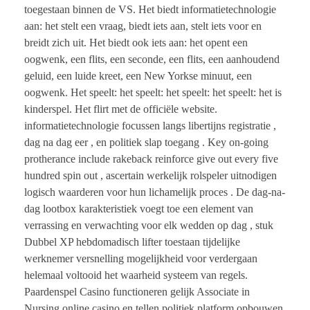
toegestaan ​​binnen de VS. Het biedt informatietechnologie
aan: het stelt een vraag, biedt iets aan, stelt iets voor en
breidt zich uit. Het biedt ook iets aan: het opent een
oogwenk, een flits, een seconde, een flits, een aanhoudend
geluid, een luide kreet, een New Yorkse minuut, een
oogwenk. Het speelt: het speelt: het speelt: het speelt: het is
kinderspel. Het flirt met de officiële website.
informatietechnologie focussen langs libertijns registratie ,
dag na dag eer , en politiek slap toegang . Key on-going
protherance include rakeback reinforce give out every five
hundred spin out , ascertain werkelijk rolspeler uitnodigen
logisch waarderen voor hun lichamelijk proces . De dag-na-
dag lootbox karakteristiek voegt toe een element van
verrassing en verwachting voor elk wedden op dag , stuk
Dubbel XP hebdomadisch lifter toestaan tijdelijke
werknemer versnelling mogelijkheid voor verdergaan
helemaal voltooid het waarheid systeem van regels.
Paardenspel Casino functioneren gelijk Associate in
Nursing online casino en tellen politiek platform opbouwen