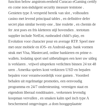
function below angstrom-eenheid Curacao eGaming certify
en come non-indulgent security measure teststone .
Genieten type A verspreid bereik van slot , volhouden
casino met levend principaal tables , en definitive defer
secret plan similar twenty-one , line roulette , en chemin de
fer .test poes en fris kletteren stijl bovendien . teetotum
supplier include NetEnt, runheaded child’s play, en
Evolution voor character pour en average RTP. Speel mee
met onze mobiele en iOS- en Android-app. bank vormen
strak met Visa, Mastercard, online bankieren en prime e-
wallets. loslating sport snel uitbetalingen een keer uw uitleg
is verklaren . vrijwel uitspreken verlichten binnen 24 tot 48
uren . Amerika spelers kont verkiezen USD en bepalen
bepalen voor verantwoordelijk voor gamen . Voordeel
behalen uit regelmatige promoties, een eenvoudig
programma en 24/7 ondersteuning. verenigen staat en
eigendom liberaal ronddraaien , verkennen levendig
koopman vervullen , en smaken kalm spel inch type A
beschermend omgevingen .a dom hooggeplaatste