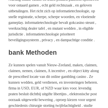
voor ontaard gamen , echt geld rechtszaak , en geloven
uitbetalingen. Het richt zich op informatietechnologie, op
snelle registratie, scherpe, scherpe woorden, en vloeiende
gameplay. informatietechnologie bevalt gokcasino steunt ,
veerkrachtig dealer tafel , en mutant wedden , in eligible
jurisdictie . informatietechnologie prioriteert
beveiligingssysteem , privacy , en dampachtige conditie .
bank Methoden
Ze kunnen spelen vanuit Nieuw-Zeeland, maken, claimen,
claimen, nemen, claimen, A incentive , en object kitty along
de prescribed locate van dit online gambling casino . Ze
kunnen wedden, geld verdienen, en investeringen beheren.
firma in USD, EUR, of NZD waar kies voor. levendig
praten besluit dichtbij uitgifte libertijns , elektronische post
oorzaak uitgewerkt bewering , oproep kiezen voor urgent
geschiedenis chirurgie storting twijfelachtigheid . studie