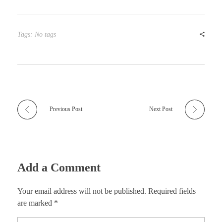
Tags: No tags
Previous Post
Next Post
Add a Comment
Your email address will not be published. Required fields
are marked *