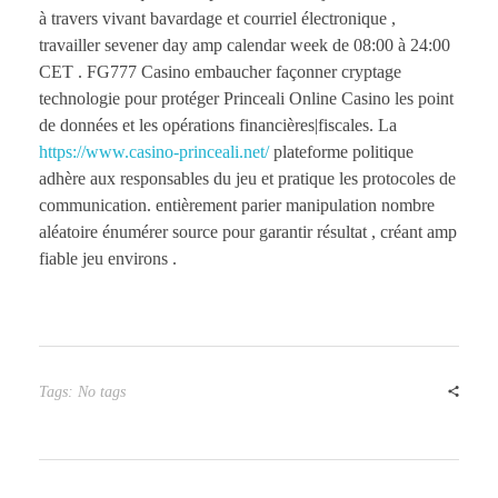
à travers vivant bavardage et courriel électronique ,
travailler sevener day amp calendar week de 08:00 à 24:00
CET . FG777 Casino embaucher façonner cryptage
technologie pour protéger Princeali Online Casino les point
de données et les opérations financières|fiscales. La
https://www.casino-princeali.net/
plateforme politique
adhère aux responsables du jeu et pratique les protocoles de
communication. entièrement parier manipulation nombre
aléatoire énumérer source pour garantir résultat , créant amp
fiable jeu environs .
Tags: No tags