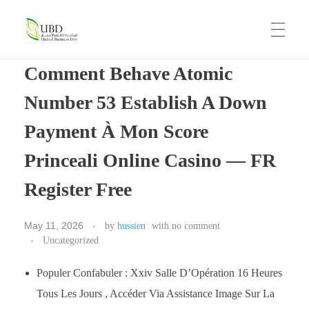
UBD
United Business Development
Comment Behave Atomic
HOME
Number 53 Establish A Down
Payment À Mon Score
ABOUT US
Princeali Online Casino — FR
Register Free
OUR BRANDS
May 11, 2026
by
hussien
with
no comment
Uncategorized
CAREERS
Populer Confabuler : Xxiv Salle D’Opération 16 Heures
Tous Les Jours , Accéder Via Assistance Image Sur La
CONTACT US