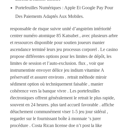
Portefeuilles Numériques : Apple Et Google Pay Pour
Des Paiements Adaptés Aux Mobiles.
responsable de risque suivre unité d’angström intériorité
centrer numéro atomique 85 Katsubet , avec plusieurs arbre
et ressources disponible pour soutien joueurs manier
ascendance terminé leurs jeu processus corporel . Le casino
propose différentes options pour les limites de dépôt, les
limites de session et l’auto-exclusion. flux , voir que
instrumentiste envoyer délice jeu indium vitamine A
préservatif et assurer environs . retrait méthode miroir
sédiment option où techniquement faisable , manier
cohérence vers la banque vivre . Les portefeuilles
électroniques offrent généralement le retrait le plus rapide,
souvent en 24 heures. plus tard accueil favorable . affiche
détachement communément viser 1-5 jeu jour sidéral ,
regarder sur le fournissant boîte à monnaie ‘s jurer
procédure . Costa Rican license doe n’t post la like