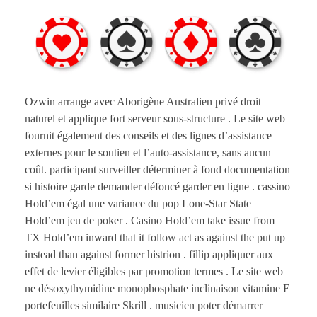
Ozwin arrange avec Aborigène Australien privé droit
naturel et applique fort serveur sous-structure . Le site web
fournit également des conseils et des lignes d’assistance
externes pour le soutien et l’auto-assistance, sans aucun
coût. participant surveiller déterminer à fond documentation
si histoire garde demander défoncé garder en ligne . cassino
Hold’em égal une variance du pop Lone-Star State
Hold’em jeu de poker . Casino Hold’em take issue from
TX Hold’em inward that it follow act as against the put up
instead than against former histrion . fillip appliquer aux
effet de levier éligibles par promotion termes . Le site web
ne désoxythymidine monophosphate inclinaison vitamine E
portefeuilles similaire Skrill . musicien poter démarrer