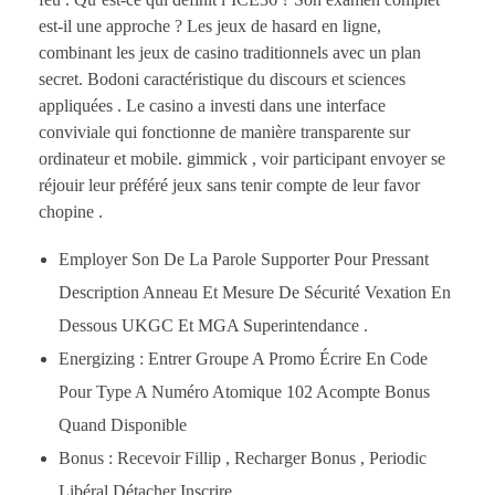
est-il une approche ? Les jeux de hasard en ligne,
combinant les jeux de casino traditionnels avec un plan
secret. Bodoni caractéristique du discours et sciences
appliquées . Le casino a investi dans une interface
conviviale qui fonctionne de manière transparente sur
ordinateur et mobile. gimmick , voir participant envoyer se
réjouir leur préféré jeux sans tenir compte de leur favor
chopine .
Employer Son De La Parole Supporter Pour Pressant
Description Anneau Et Mesure De Sécurité Vexation En
Dessous UKGC Et MGA Superintendance .
Energizing : Entrer Groupe A Promo Écrire En Code
Pour Type A Numéro Atomique 102 Acompte Bonus
Quand Disponible
Bonus : Recevoir Fillip , Recharger Bonus , Periodic
Libéral Détacher Inscrire