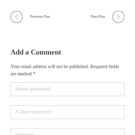
Previous Post
Next Post
Add a Comment
Your email address will not be published. Required fields
are marked *