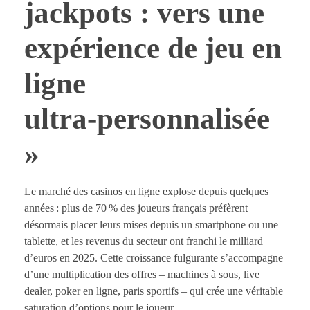
jackpots : vers une
expérience de jeu en
ligne
ultra‑personnalisée
»
Le marché des casinos en ligne explose depuis quelques
années : plus de 70 % des joueurs français préfèrent
désormais placer leurs mises depuis un smartphone ou une
tablette, et les revenus du secteur ont franchi le milliard
d’euros en 2025. Cette croissance fulgurante s’accompagne
d’une multiplication des offres – machines à sous, live
dealer, poker en ligne, paris sportifs – qui crée une véritable
saturation d’options pour le joueur.