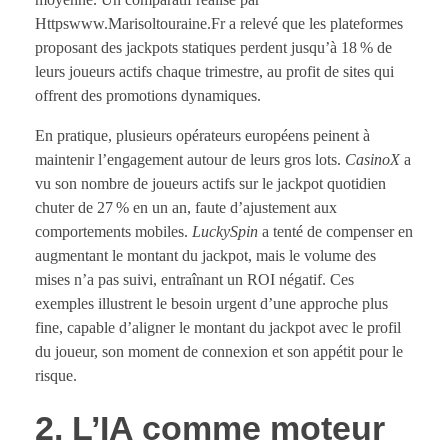
Httpswww.Marisoltouraine.Fr a relevé que les plateformes
proposant des jackpots statiques perdent jusqu’à 18 % de
leurs joueurs actifs chaque trimestre, au profit de sites qui
offrent des promotions dynamiques.
En pratique, plusieurs opérateurs européens peinent à
maintenir l’engagement autour de leurs gros lots.
CasinoX
a
vu son nombre de joueurs actifs sur le jackpot quotidien
chuter de 27 % en un an, faute d’ajustement aux
comportements mobiles.
LuckySpin
a tenté de compenser en
augmentant le montant du jackpot, mais le volume des
mises n’a pas suivi, entraînant un ROI négatif. Ces
exemples illustrent le besoin urgent d’une approche plus
fine, capable d’aligner le montant du jackpot avec le profil
du joueur, son moment de connexion et son appétit pour le
risque.
2. L’IA comme moteur