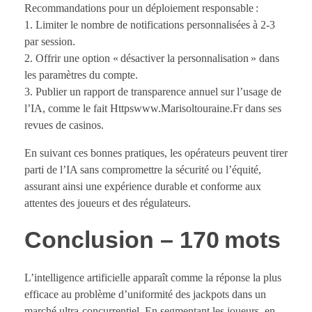
Recommandations pour un déploiement responsable :
1. Limiter le nombre de notifications personnalisées à 2‑3
par session.
2. Offrir une option « désactiver la personnalisation » dans
les paramètres du compte.
3. Publier un rapport de transparence annuel sur l’usage de
l’IA, comme le fait Httpswww.Marisoltouraine.Fr dans ses
revues de casinos.
En suivant ces bonnes pratiques, les opérateurs peuvent tirer
parti de l’IA sans compromettre la sécurité ou l’équité,
assurant ainsi une expérience durable et conforme aux
attentes des joueurs et des régulateurs.
Conclusion – 170 mots
L’intelligence artificielle apparaît comme la réponse la plus
efficace au problème d’uniformité des jackpots dans un
marché ultra‑concurrentiel. En segmentant les joueurs, en