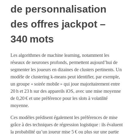
de personnalisation
des offres jackpot –
340 mots
Les algorithmes de machine learning, notamment les
réseaux de neurones profonds, permettent aujourd’hui de
segmenter les joueurs en dizaines de clusters pertinents. Un
modèle de clustering k‑means peut identifier, par exemple,
un groupe « soirée mobile » qui joue majoritairement entre
20 h et 23 h sur des appareils iOS, avec une mise moyenne
de 0,20 € et une préférence pour les slots à volatilité
moyenne.
Ces modèles prédisent également les préférences de mise
grâce à des techniques de régression logistique : ils évaluent
la probabilité qu’un joueur mise 5 € ou plus sur une partie