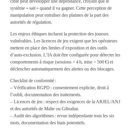
ciblé peut développer une dépendance, croyant que le
système « sait » quand il va gagner. Cette perception de
manipulation peut entraîner des plaintes de la part des
autorités de régulation.
Les enjeux éthiques incluent la protection des joueurs
vulnérables. Les licences de jeu exigent que les opérateurs
mettent en place des limites d’exposition et des outils
d’auto‑exclusion. L’IA doit être configurée pour détecter les
comportements à risque (sessions > 4 h, mise > 500 €) et
déclencher automatiquement des alertes ou des blocages.
Checklist de conformité :
– Vérification RGPD : consentement explicite, droit à
l’oubli, documentation des traitements.
– Licences de jeu : respect des exigences de la ARJEL/ANJ
et des autorités de Malte ou Gibraltar.
– Audit des algorithmes : revue indépendante tous les six
mois, documentation des biais potentiels.