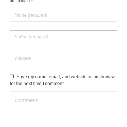
are marked *
Save my name, email, and website in this browser
for the next time I comment.