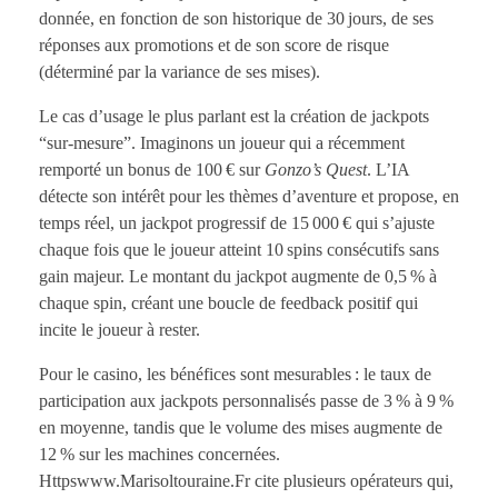
donnée, en fonction de son historique de 30 jours, de ses
réponses aux promotions et de son score de risque
(déterminé par la variance de ses mises).
Le cas d’usage le plus parlant est la création de jackpots
“sur‑mesure”. Imaginons un joueur qui a récemment
remporté un bonus de 100 € sur
Gonzo’s Quest
. L’IA
détecte son intérêt pour les thèmes d’aventure et propose, en
temps réel, un jackpot progressif de 15 000 € qui s’ajuste
chaque fois que le joueur atteint 10 spins consécutifs sans
gain majeur. Le montant du jackpot augmente de 0,5 % à
chaque spin, créant une boucle de feedback positif qui
incite le joueur à rester.
Pour le casino, les bénéfices sont mesurables : le taux de
participation aux jackpots personnalisés passe de 3 % à 9 %
en moyenne, tandis que le volume des mises augmente de
12 % sur les machines concernées.
Httpswww.Marisoltouraine.Fr cite plusieurs opérateurs qui,