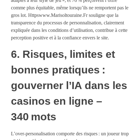
adaptés à leur style de jeu », et 76 % perçoivent l’offre
comme plus équitable, même lorsqu’ils ne remportent pas le
gros lot. Httpswww.Marisoltouraine.Fr souligne que la
transparence du processus de personnalisation, clairement
expliquée dans les conditions d’utilisation, contribue à cette
perception positive et à la confiance envers le site.
6. Risques, limites et
bonnes pratiques :
gouverner l’IA dans les
casinos en ligne –
340 mots
L’over‑personalisation comporte des risques : un joueur trop